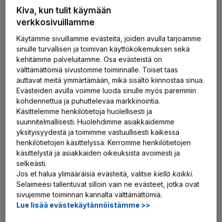
Kiva, kun tulit käymään
verkkosivuillamme
Mitä haluaisit
Käytämme sivuillamme evästeitä, joiden avulla tarjoamme
lukea?
sinulle turvallisen ja toimivan käyttökokemuksen sekä
kehitämme palveluitamme. Osa evästeistä on
välttämättömiä sivustomme toiminnalle. Toiset taas
auttavat meitä ymmärtämään, mikä sisältö kiinnostaa sinua.
Muista valita samalla kertaa kaikki aiheet, joista
Evästeiden avulla voimme luoda sinulle myös paremmin
kohdennettua ja puhuttelevaa markkinointia.
haluat saada viestejä.
Käsittelemme henkilötietoja huolellisesti ja
suunnitelmallisesti. Huolehdimme asiakkaidemme
Hyvän huomisen uutiskirje
yksityisyydestä ja toimimme vastuullisesti kaikessa
Työkykyä, eläketurvaa ja työntekijän arkea
henkilötietojen käsittelyssä. Kerromme henkilötietojen
koskevaa asiaa sinua varten. Tämä uutiskirje on
käsittelystä ja asiakkaiden oikeuksista avoimesti ja
selkeästi.
tarkoitettu kaikille meille, joista tulee isona eläkeläisiä.
Jos et halua ylimääräisiä evästeitä, valitse
kiellä kaikki
.
Selaimeesi tallentuvat silloin vain ne evästeet, jotka ovat
Talous, sijoittaminen ja suhdanteet -
sivujemme toiminnan kannalta välttämättömiä.
uutiskirje
Lue lisää evästekäytännöistämme >>