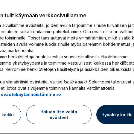
maksat hänelle pal
vä huominen.
vuonna 2026
un tulit käymään verkkosivuillamme
sivuillamme evästeitä, joiden avulla tarjoamme sinulle turvallisen ja 
Hanki TyEL-vaku
emuksen sekä kehitämme palveluitamme. Osa evästeistä on välttäm
e toiminnalle. Toiset taas auttavat meitä ymmärtämään, mikä sisältö k
itusti Suomen tyytyväisimmät
ästeiden avulla voimme luoda sinulle myös paremmin kohdennettua j
vaa markkinointia.
Mietitkö vielä?
Pyydä t
me henkilötietoja huolellisesti ja suunnitelmallisesti. Huolehdimme
emme yksityisyydestä ja toimimme vastuullisesti kaikessa henkilötiet
ssä. Kerromme henkilötietojen käsittelystä ja asiakkaiden oikeuksista 
ua ylimääräisiä evästeitä, valitse
kiellä kaikki
. Selaimeesi tallentuvat s
et, jotka ovat sivujemme toiminnan kannalta välttämättömiä.
ä evästekäytännöistämme >>
Haluan itse valita
ä kaikki
Hyväksy kaikki
evästeet
Vakuuta työntek