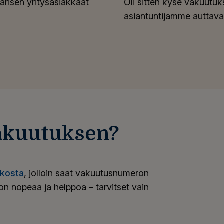
risen yritysasiakkaat
Oli sitten kyse vakuutuk
asiantuntijamme auttava
akuutuksen?
rkosta
, jolloin saat vakuutusnumeron
n nopeaa ja helppoa – tarvitset vain