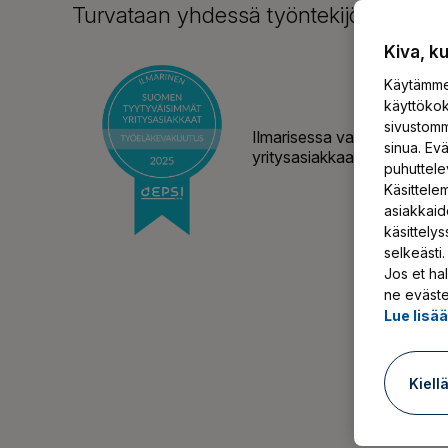
Turvataan yhdessä työntekijöillesi hy
Kiva, k
Käytämme 
käyttökok
sivustomm
Ilmarisessa vakuuttaa tutk
sinua. Ev
yritysasiakkaat!
Lue lisää
puhuttele
Käsittelem
asiakkaid
käsittely
selkeästi.
Jos et hal
ne eväste
Lue lisä
Kiell