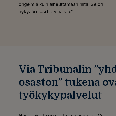
ongelmia kuin aiheuttamaan niitä. Se on
nykyään tosi harvinaista.”
Via Tribunalin ”y
osaston” tukena ov
työkykypalvelut
Napolilaisista pizzoistaan tunnetussa Via