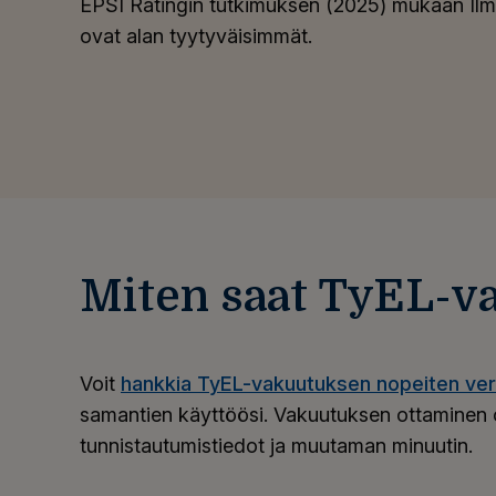
EPSI Ratingin tutkimuksen (2025) mukaan Ilma
ovat alan tyytyväisimmät.
Miten saat TyEL-v
Voit
hankkia TyEL-vakuutuksen nopeiten ve
samantien käyttöösi. Vakuutuksen ottaminen o
tunnistautumistiedot ja muutaman minuutin.