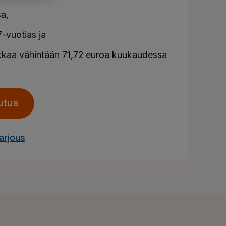
a,
-vuotias ja
kkaa vähintään 71,72 euroa kuukaudessa
utus
arjous