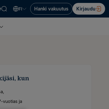
e
Hanki vakuutus
Kirjaudu
FI
Valitse kieli
Välj språk
Choose language
ijäsi, kun
a,
-vuotias ja