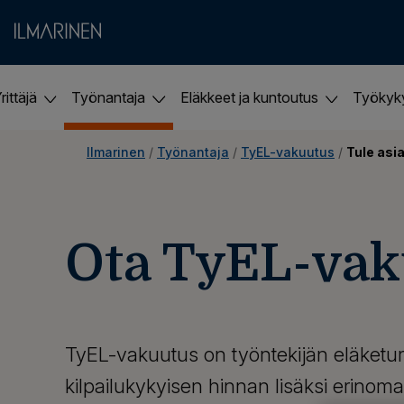
rittäjä
Työnantaja
Eläkkeet ja kuntoutus
Työky
Ilmarinen
 / 
Työnantaja
 / 
TyEL-vakuutus
 / 
Tule asi
Ota TyEL-vak
TyEL-vakuutus on työntekijän eläketur
kilpailukykyisen hinnan lisäksi erinoma