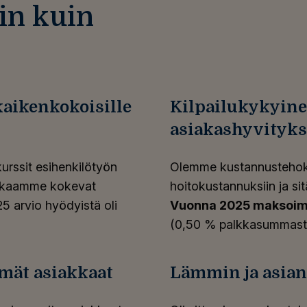
in kuin
aikenkokoisille
Kilpailukykyine
asiakashyvityks
kurssit esihenkilötyön
Olemme kustannustehoka
akkaamme kokevat
hoitokustannuksiin ja si
5 arvio hyödyistä oli
Vuonna 2025 maksoimme
(0,50 % palkkasummast
mät asiakkaat
Lämmin ja asian