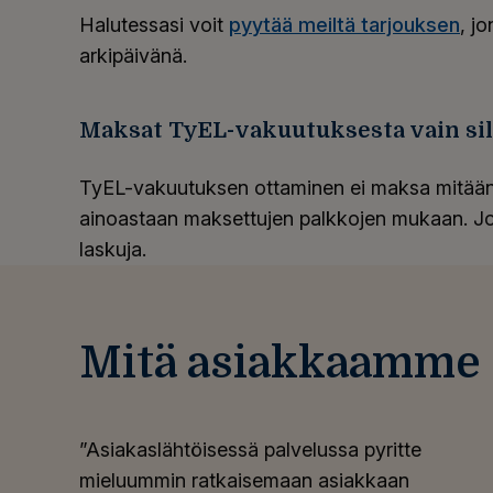
Halutessasi voit
pyytää meiltä tarjouksen
, j
arkipäivänä.
Maksat TyEL-vakuutuksesta vain sil
TyEL-vakuutuksen ottaminen ei maksa mitää
ainoastaan maksettujen palkkojen mukaan. J
laskuja.
Mitä asiakkaamme 
”Asiakaslähtöisessä palvelussa pyritte
mieluummin ratkaisemaan asiakkaan