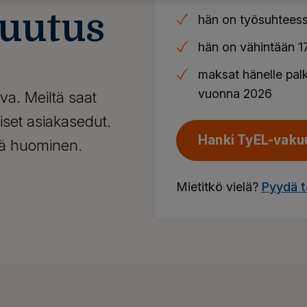
uutus
hän on työsuhteess
hän on vähintään 17
maksat hänelle pal
vuonna 2026
va. Meiltä saat
iset asiakasedut.
Hanki TyEL-vaku
vä huominen.
Mietitkö vielä?
Pyydä t