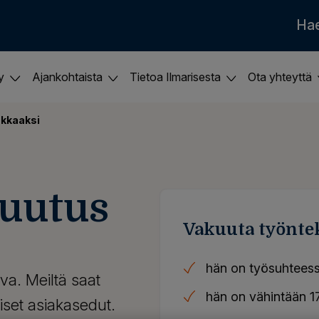
Ha
ky
Ajankohtaista
Tietoa Ilmarisesta
Ota yhteyttä
akkaaksi
uutus
Vakuuta työntek
hän on työsuhteess
va. Meiltä saat
hän on vähintään 17
iset asiakasedut.