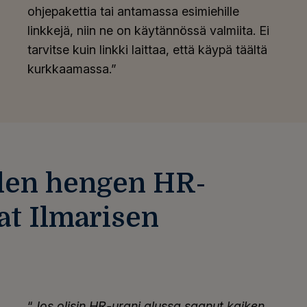
ohjepakettia tai antamassa esimiehille
linkkejä, niin ne on käytännössä valmiita. Ei
tarvitse kuin linkki laittaa, että käypä täältä
kurkkaamassa.”
hden hengen HR-
at Ilmarisen
“
Jos olisin HR-urani alussa saanut kaiken