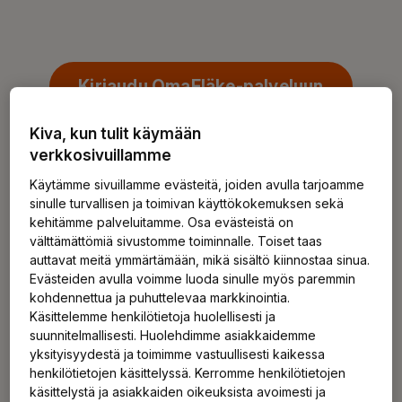
Kirjaudu OmaEläke-palveluun
Kiva, kun tulit käymään
verkkosivuillamme
Käytämme sivuillamme evästeitä, joiden avulla tarjoamme
Miten toimin eläkepäätöksen
sinulle turvallisen ja toimivan käyttökokemuksen sekä
saatuani?
kehitämme palveluitamme. Osa evästeistä on
välttämättömiä sivustomme toiminnalle. Toiset taas
auttavat meitä ymmärtämään, mikä sisältö kiinnostaa sinua.
Alta voit lukea ohjeet eri eläkelajeihin.
Evästeiden avulla voimme luoda sinulle myös paremmin
kohdennettua ja puhuttelevaa markkinointia.
Käsittelemme henkilötietoja huolellisesti ja
Eläkepäätöksen saatuasi lue alla olevista ohjeista
suunnitelmallisesti. Huolehdimme asiakkaidemme
eläkkeen maksamisesta ja verotuksesta sekä tärkeimmät
yksityisyydestä ja toimimme vastuullisesti kaikessa
huomioitavat asiat eri eläkelajeihin liittyen.
henkilötietojen käsittelyssä. Kerromme henkilötietojen
käsittelystä ja asiakkaiden oikeuksista avoimesti ja