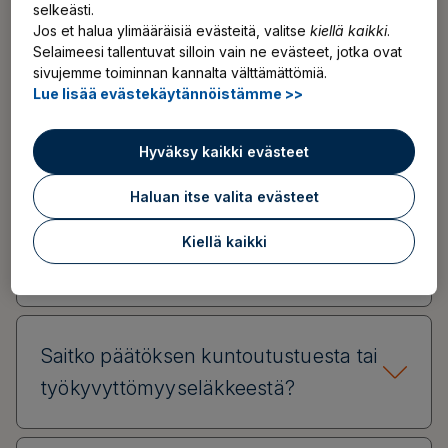
selkeästi.
Jos et halua ylimääräisiä evästeitä, valitse
kiellä kaikki
.
Eläkkeen maksaminen ja verotus
Selaimeesi tallentuvat silloin vain ne evästeet, jotka ovat
sivujemme toiminnan kannalta välttämättömiä.
Lue lisää evästekäytännöistämme >>
Saitko vanhuuseläkepäätöksen?
Hyväksy kaikki evästeet
Haluan itse valita evästeet
Saitko päätöksen osittaisesta
Kiellä kaikki
varhennetusta vanhuuseläkkeestä?
Saitko päätöksen kuntoutustuesta tai
työkyvyttömyyseläkkeestä?