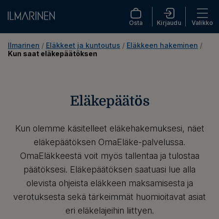
Osta
Kirjaudu
Valikko
Ilmarinen
 / 
Eläkkeet ja kuntoutus
 / 
Eläkkeen hakeminen
 / 
Kun saat eläkepäätöksen
Eläkepäätös
Kun olemme käsitelleet eläkehakemuksesi, näet
eläkepäätöksen OmaEläke-palvelussa.
OmaEläkkeestä voit myös tallentaa ja tulostaa
päätöksesi. Eläkepäätöksen saatuasi lue alla
olevista ohjeista eläkkeen maksamisesta ja
verotuksesta sekä tärkeimmät huomioitavat asiat
eri eläkelajeihin liittyen.