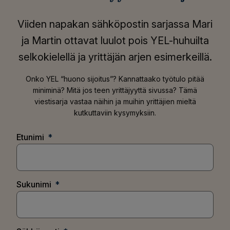
Viiden napakan sähköpostin sarjassa Mari
ja Martin ottavat luulot pois YEL-huhuilta
selkokielellä ja yrittäjän arjen esimerkeillä.
Onko YEL “huono sijoitus”? Kannattaako työtulo pitää
miniminä? Mitä jos teen yrittäjyyttä sivussa? Tämä
viestisarja vastaa näihin ja muihin yrittäjien mieltä
kutkuttaviin kysymyksiin.
Etunimi
Sukunimi