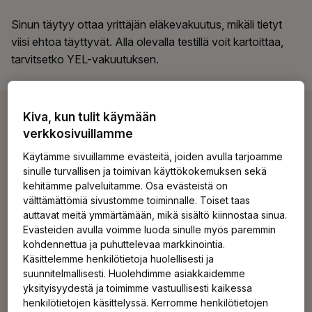
Sinun täytyy ottaa yrittäjän eläkevakuutus, mikäli tietyt
viisi ehtoa täyttyvät. Alla olevalla testillä voit kartoittaa,
tarvitsetko YEL-vakuutuksen.
Kiva, kun tulit käymään
verkkosivuillamme
Voiko YEL-vakuutuksen ottaa
Käytämme sivuillamme evästeitä, joiden avulla tarjoamme
takautuvasti?
sinulle turvallisen ja toimivan käyttökokemuksen sekä
kehitämme palveluitamme. Osa evästeistä on
välttämättömiä sivustomme toiminnalle. Toiset taas
Kyllä, tietyissä rajoissa.
Jos otat YEL‑vakuutuksen
auttavat meitä ymmärtämään, mikä sisältö kiinnostaa sinua.
takautuvasti, se tulee voimaan vakuutettavan työn
Evästeiden avulla voimme luoda sinulle myös paremmin
aloittamisesta lähtien. Maksat YEL‑vakuutusmaksuja
kohdennettua ja puhuttelevaa markkinointia.
Käsittelemme henkilötietoja huolellisesti ja
aina siltä ajalta, kun vakuutus on voimassa. Jos
suunnitelmallisesti. Huolehdimme asiakkaidemme
YEL:n alainen yrittäjyytesi alkaa esimerkiksi
yksityisyydestä ja toimimme vastuullisesti kaikessa
tammikuussa, sinulla on kuusi kuukautta aikaa ottaa
henkilötietojen käsittelyssä. Kerromme henkilötietojen