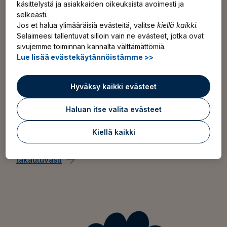
vakuutus voimaan takautuvasti tammikuusta alkaen.
käsittelystä ja asiakkaiden oikeuksista avoimesti ja
selkeästi.
Jos et halua ylimääräisiä evästeitä, valitse
kiellä kaikki
.
Selaimeesi tallentuvat silloin vain ne evästeet, jotka ovat
YEL‑vakuutuksen voi ottaa takautuvasti kuluvalle ja
sivujemme toiminnan kannalta välttämättömiä.
kolmelle edelliselle kalenterivuodelle. Tätä
Lue lisää evästekäytännöistämme >>
aikaisemmalta ajalta et voi kerryttää eläkettä. On
myös hyvä huomioida, että takautuvasti otetun
Hyväksy kaikki evästeet
YEL‑vakuutuksen maksut tulevat maksettavaksi
kerralla. Siksi suosittelemme, että otat vakuutuksen
Haluan itse valita evästeet
voimaan heti, kun vakuuttamisvelvollisuus alkaa.
Kiellä kaikki
Lue lisää YEL-vakuutuksen ottamisesta
takautuvasti