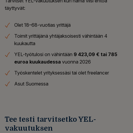
Tarvitset YEL-vakuutuksen kun nämä viisi ehtoa
täyttyvät:
Olet 18–68-vuotias yrittäjä
Toimit yrittäjänä yhtäjaksoisesti vähintään 4
kuukautta
YEL-työtulosi on vähintään
9 423,09 € tai 785
euroa kuukaudessa
vuonna 2026
Työskentelet yrityksessäsi tai olet freelancer
Asut Suomessa
Tee testi tarvitsetko YEL-
vakuutuksen