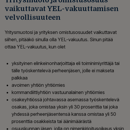
Yritysmuoto ja omistusosuus
vaikuttavat YEL-vakuuttamisen
velvollisuuteen
Y
ritysmuoto
si
ja
yrityksen omistusosuudet
vaikuttavat
siihen, pitääkö sinulla olla YEL-vakuutus.
Sinun pitää
ottaa
YEL-vakuutus
,
kun olet
y
ksityinen elinkeinonharjoittaja eli toiminimiyrittäjä tai
tälle työskentelevä perheenjäsen, jolle ei makseta
palkkaa
avoimen yhtiön yhtiömies
kommandiittiyhtiön vastuunalainen yhtiömies
osakeyhtiössä
johtavassa asemassa työskentelevä
osakas, joka omistaa yksin yli 30 prosenttia tai joka
yhdessä perheenjäsentensä kanssa omistaa yli 50
prosenttia osakkeista tai äänimäärästä
osuuskunnan jäsen, jolla on nimenkirjoitusoikeus yksin