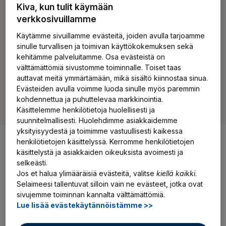
perhevapaalle.
Kiva, kun tulit käymään
verkkosivuillamme
Käytämme sivuillamme evästeitä, joiden avulla tarjoamme
sinulle turvallisen ja toimivan käyttökokemuksen sekä
kehitämme palveluitamme. Osa evästeistä on
Hanki YEL-vakuutus
välttämättömiä sivustomme toiminnalle. Toiset taas
auttavat meitä ymmärtämään, mikä sisältö kiinnostaa sinua.
Evästeiden avulla voimme luoda sinulle myös paremmin
Siirrä YEL-vakuutus
kohdennettua ja puhuttelevaa markkinointia.
Käsittelemme henkilötietoja huolellisesti ja
suunnitelmallisesti. Huolehdimme asiakkaidemme
yksityisyydestä ja toimimme vastuullisesti kaikessa
henkilötietojen käsittelyssä. Kerromme henkilötietojen
käsittelystä ja asiakkaiden oikeuksista avoimesti ja
selkeästi.
Yrittäjän sosiaaliturvan pohjana
Jos et halua ylimääräisiä evästeitä, valitse
kiellä kaikki
.
on YEL-vakuutuksen työtulo
Selaimeesi tallentuvat silloin vain ne evästeet, jotka ovat
sivujemme toiminnan kannalta välttämättömiä.
Lue lisää evästekäytännöistämme >>
YEL-työtulo on sosiaaliturvasi perusta. Näihin kaikkiin
eläke- ja sosiaaliturvaetuihin työtulosi vaikuttaa: