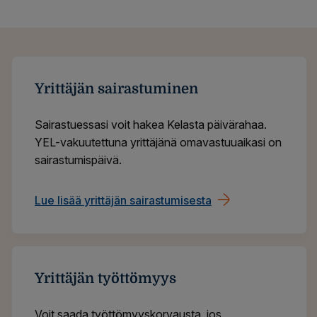
Yrittäjän sairastuminen
Sairastuessasi voit hakea Kelasta päivärahaa.
YEL-vakuutettuna yrittäjänä omavastuuaikasi on
sairastumispäivä.
Lue lisää yrittäjän sairastumisesta
Yrittäjän työttömyys
Voit saada työttömyyskorvausta, jos