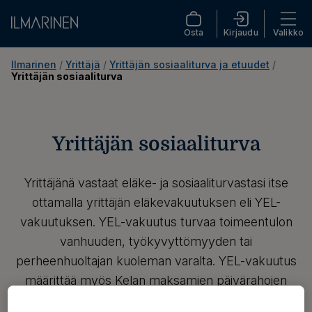
Osta
Kirjaudu
Valikko
Ilmarinen
 / 
Yrittäjä
 / 
Yrittäjän sosiaaliturva ja etuudet
 / 
Yrittäjän sosiaaliturva
Yrittäjän sosiaaliturva
Yrittäjänä vastaat eläke- ja sosiaaliturvastasi itse
ottamalla yrittäjän eläkevakuutuksen eli YEL-
vakuutuksen. YEL-vakuutus turvaa toimeentulon
vanhuuden, työkyvyttömyyden tai
perheenhuoltajan kuoleman varalta. YEL-vakuutus
määrittää myös Kelan maksamien päivärahojen
suuruuden esimerkiksi sairastuessa tai jäädessäsi