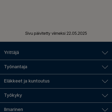
Sivu päivitetty viimeksi
22.05.2025
Yrittäjä
YEL-laskuri
Työnantaja
Aloittavalle yrittäjälle
Työnantajan laskurit
Eläkkeet ja kuntoutus
YEL-työtulo
TyEL-maksut
Yrittäjän sosiaaliturva ja eläke
Eläkkeen määrä
Työkyky
Sopimustyönantaja vai tilapäinen työnantaja
Hanki YEL-vakuutus
Hae eläkettä
Palkkailmoitus tulorekisteriin
Työkykyjohtaminen
Ilmarinen
Eläkkeen maksaminen