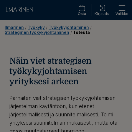
Osta
Kirjaudu
Valikko
Ilmarinen
 / 
Työkyky
 / 
Työkykyjohtaminen
 / 
Strateginen työkykyjohtaminen
 / 
Toteuta
Näin viet strategisen
työkykyjohtamisen
yrityksesi arkeen
Parhaiten viet strategisen työkykyjohtamisen
järjestelmän käytäntöön, kun etenet
järjestelmällisesti ja suunnitelmallisesti. Toimi
yrityksesi suunnitelman mukaisesti, mutta ota
myös muutostarpeet huomioon.