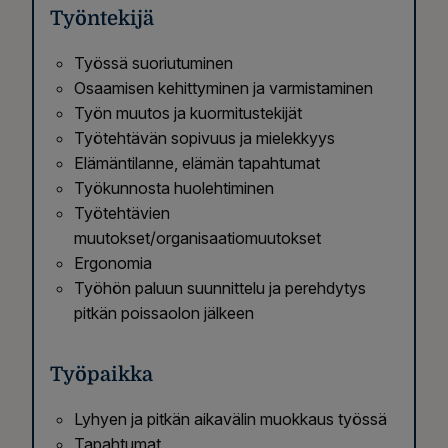
Työntekijä
Työssä suoriutuminen
Osaamisen kehittyminen ja varmistaminen
Työn muutos ja kuormitustekijät
Työtehtävän sopivuus ja mielekkyys
Elämäntilanne, elämän tapahtumat
Työkunnosta huolehtiminen
Työtehtävien
muutokset/organisaatiomuutokset
Ergonomia
Työhön paluun suunnittelu ja perehdytys
pitkän poissaolon jälkeen
Työpaikka
Lyhyen ja pitkän aikavälin muokkaus työssä
Tapahtumat