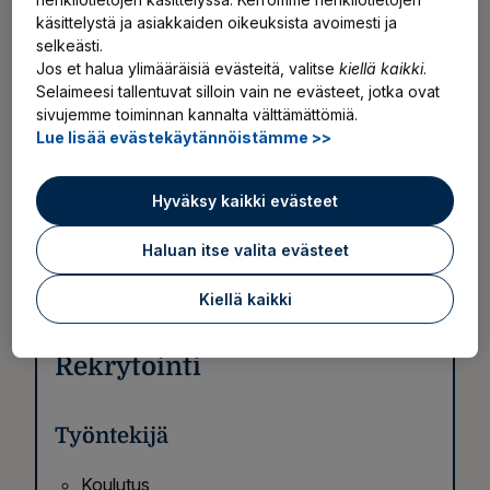
3. Mitä toimia työkyvyn tukeminen
käsittelystä ja asiakkaiden oikeuksista avoimesti ja
selkeästi.
edellyttää?
Jos et halua ylimääräisiä evästeitä, valitse
kiellä kaikki
.
Selaimeesi tallentuvat silloin vain ne evästeet, jotka ovat
sivujemme toiminnan kannalta välttämättömiä.
Lue lisää evästekäytännöistämme >>
Huomioi työkykyjohtaminen
Hyväksy kaikki evästeet
työsuhteen eri vaiheissa
Haluan itse valita evästeet
Kiellä kaikki
Rekrytointi
Työntekijä
Koulutus