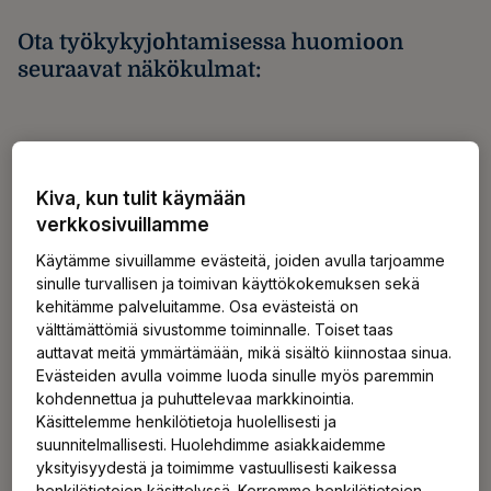
Ota työkykyjohtamisessa huomioon
seuraavat näkökulmat:
Kiva, kun tulit käymään
1. Miten rakennat työkykyä
verkkosivuillamme
tukevan toimintakulttuurin?
Käytämme sivuillamme evästeitä, joiden avulla tarjoamme
sinulle turvallisen ja toimivan käyttökokemuksen sekä
kehitämme palveluitamme. Osa evästeistä on
välttämättömiä sivustomme toiminnalle. Toiset taas
2. Miten kehität
auttavat meitä ymmärtämään, mikä sisältö kiinnostaa sinua.
työkykyjohtamisessa tarvittavaa
Evästeiden avulla voimme luoda sinulle myös paremmin
kohdennettua ja puhuttelevaa markkinointia.
osaamista?
Käsittelemme henkilötietoja huolellisesti ja
suunnitelmallisesti. Huolehdimme asiakkaidemme
yksityisyydestä ja toimimme vastuullisesti kaikessa
henkilötietojen käsittelyssä. Kerromme henkilötietojen