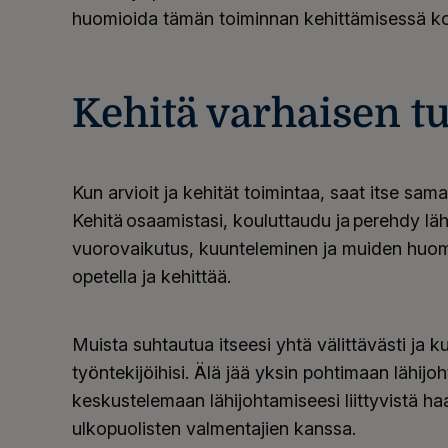
huomioida tämän toiminnan kehittämisessä ko
Kehitä varhaisen t
Kun arvioit ja kehität toimintaa, saat itse sa
Kehitä osaamistasi, kouluttaudu ja perehdy läh
vuorovaikutus, kuunteleminen ja muiden huomi
opetella ja kehittää.
Muista suhtautua itseesi yhtä välittävästi ja k
työntekijöihisi. Älä jää yksin pohtimaan lähij
keskustelemaan lähijohtamiseesi liittyvistä ha
ulkopuolisten valmentajien kanssa.