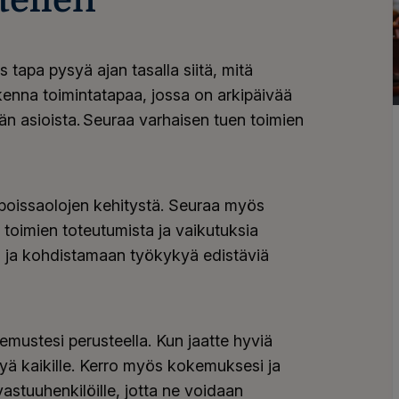
 tapa pysyä ajan tasalla siitä, mitä
Rakenna toimintatapaa, jossa on arkipäivää
jän asioista. Seuraa varhaisen tuen toimien
oissaolojen kehitystä. Seuraa myös
n toimien toteutumista ja vaikutuksia
n ja kohdistamaan työkykyä edistäviä
emustesi perusteella. Kun jaatte hyviä
ötyä kaikille. Kerro myös kokemuksesi ja
vastuuhenkilöille, jotta ne voidaan