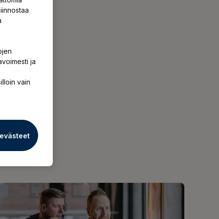
iinnostaa
a
ojen
avoimesti ja
illoin vain
 evästeet