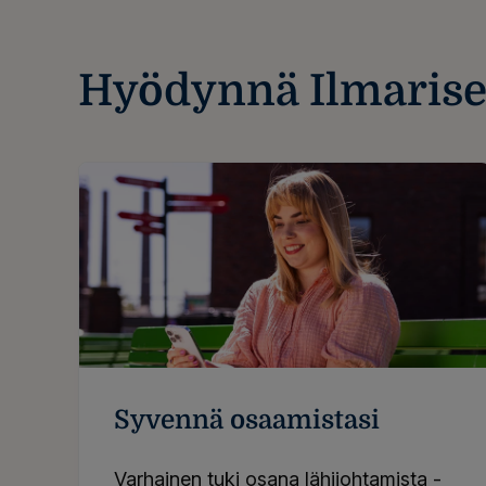
Hyödynnä Ilmarisen
Syvennä osaamistasi
Varhai­nen tuki osa­na lähi­joh­ta­mis­ta -