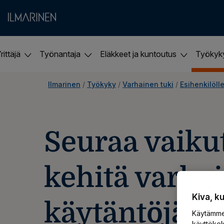
rittäjä
Työnantaja
Eläkkeet ja kuntoutus
Työky
Ilmarinen
 / 
Työkyky
 / 
Varhainen tuki
 / 
Esihenkilöll
Seuraa vaikut
kehitä varha
Kiva, k
käytäntöjä
Käytämme 
käyttökok