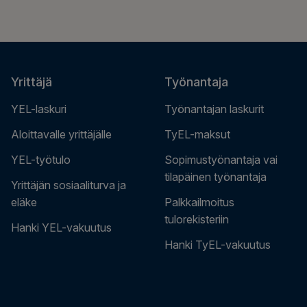
Yrittäjä
Työnantaja
YEL-laskuri
Työnantajan laskurit
Aloittavalle yrittäjälle
TyEL-maksut
YEL-työtulo
Sopimustyönantaja vai
tilapäinen työnantaja
Yrittäjän sosiaaliturva ja
eläke
Palkkailmoitus
tulorekisteriin
Hanki YEL-vakuutus
Hanki TyEL-vakuutus