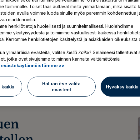
e toiminnalle. Toiset taas auttavat meitä ymmärtämään, mikä sisältö k
ästeiden avulla voimme luoda sinulle myös paremmin kohdennettua j
vaa markkinointia.
 työntekijöittesi
me henkilötietoja huolellisesti ja suunnitelmallisesti. Huolehdimme
emme yksityisyydestä ja toimimme vastuullisesti kaikessa henkilötiet
si on seurata niiden työkykyä
ssä. Kerromme henkilötietojen käsittelystä ja asiakkaiden oikeuksista 
ta olette yhdessä sopineet. Työkyvyn
ua ylimääräisiä evästeitä, valitse
kiellä kaikki
. Selaimeesi tallentuvat s
yöpaikalla ovat tärkeä osa työkyvyn
et, jotka ovat sivujemme toiminnan kannalta välttämättömiä.
ä evästekäytännöistämme >>
Haluan itse valita
ä kaikki
Hyväksy kaikki
evästeet
uen
tellen