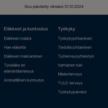
Sivu päivitetty viimeksi
31.10.2024
Eläkkeet ja kuntoutus
Työkyky
Eläkkeen määrä
Työkykyjohtaminen
Hae eläkettä
Tiedolla johtaminen
Eläkkeen maksaminen
Työterveysyhteistyö
Työeläke eri
Varhainen tuki
elämäntilanteissa
Mielenterveys
Ammatillinen kuntoutus
TULE-terveys
Työkykypalvelut