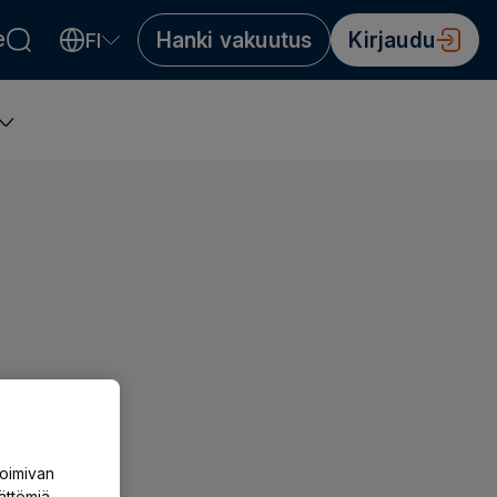
e
Hanki vakuutus
Kirjaudu
FI
Valitse kieli
Välj språk
Choose language
toimivan
ättömiä