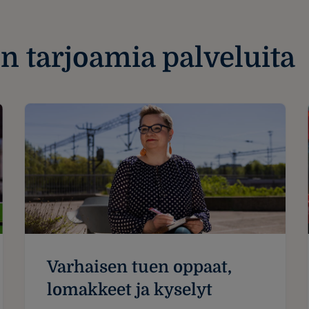
 tarjoamia palveluita
Varhai­sen tuen oppaat,
lomak­keet ja ky­se­lyt