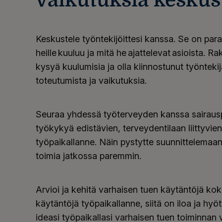
Keskustele työntekijöittesi kanssa. Se on paras
heille kuuluu ja mitä he ajattelevat asioista. 
kysyä kuulumisia ja olla kiinnostunut työnteki
toteutumista ja vaikutuksia.
Seuraa yhdessä työterveyden kanssa sairausp
työkykyä edistävien, terveydentilaan liittyvie
työpaikallanne. Näin pystytte suunnittelemaa
toimia jatkossa paremmin.
Arvioi ja kehitä varhaisen tuen käytäntöjä kok
käytäntöjä työpaikallanne, siitä on iloa ja hy
ideasi työpaikallasi varhaisen tuen toiminnan 