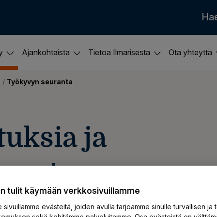
Ha
ky
Ajankohtaista
Tietoa Ilmarisesta
Ota yhteyttä
e
 / 
Työkyvyn seuranta
uksia ja
isen tuen
un tulit käymään verkkosivuillamme
sivuillamme evästeitä, joiden avulla tarjoamme sinulle turvallisen ja 
emuksen sekä kehitämme palveluitamme. Osa evästeistä on välttäm