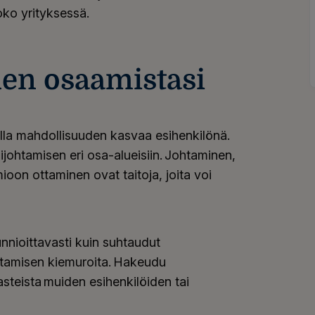
ko yrityksessä.
uen osaamistasi
malla mahdollisuuden kasvaa esihenkilönä.
ijohtamisen eri osa-alueisiin. Johtaminen,
oon ottaminen ovat taitoja, joita voi
unnioittavasti kuin suhtaudut
ohtamisen kiemuroita. Hakeudu
asteista muiden esihenkilöiden tai