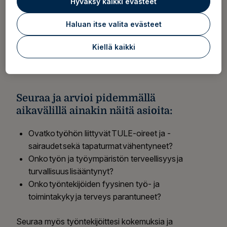
Hyväksy kaikki evästeet
(erityisesti työhön liittyviä)
TULE-oireista ja
-
sairauksista johtuvia
Haluan itse valita evästeet
sairauspoissaoloja
työkykyneuvottelujen
vaikutu
ksia
Kiellä kaikki
työhön paluun onnistumisia
pitkän
sairauspoissaolon jälkeen.
Seuraa ja arvioi pidemmällä
aikavälillä ainakin näitä asioita:
Ovatko työhön liittyvät TULE-oireet ja -
sairaudet sekä tapaturmat vähentyneet?
Onko työn ja työympäristön terveellisyys ja
turvallisuus lisääntynyt?
Onko työntekijöiden fyysinen työ- ja
toimintakyky ja terveys parantuneet?
Seuraa myös työntekijöittesi kokemuksia ja