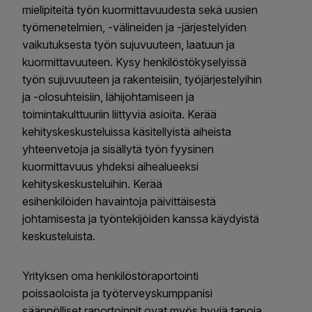
mielipiteitä työn kuormittavuudesta sekä uusien
työmenetelmien, -välineiden ja -järjestelyiden
vaikutuksesta työn sujuvuuteen, laatuun ja
kuormittavuuteen. Kysy henkilöstökyselyissä
työn sujuvuuteen ja rakenteisiin, työjärjestelyihin
ja -olosuhteisiin, lähijohtamiseen ja
toimintakulttuuriin liittyviä asioita. Kerää
kehityskeskusteluissa käsitellyistä aiheista
yhteenvetoja ja sisällytä työn fyysinen
kuormittavuus yhdeksi aihealueeksi
kehityskeskusteluihin. Kerää
esihenkilöiden havaintoja päivittäisestä
johtamisesta ja työntekijöiden kanssa käydyistä
keskusteluista.
Yrityksen oma henkilöstöraportointi
poissaoloista ja työterveyskumppanisi
säännölliset raportoinnit ovat myös hyviä tapoja