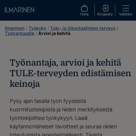
Osta
Kirjaudu
Valikko
Ilmarinen
 / 
Työkyky
 / 
Tuki- ja liikuntaelinten terveys
 / 
Työnantajalle
 / 
Arvioi ja kehitä
Työnantaja, arvioi ja kehitä
TULE-terveyden edistämisen
keinoja
Pysy ajan tasalla työn fyysisistä
kuormitustekijöistä ja niiden merkityksestä
työntekijöittesi työkykyyn. Laadi
käytännönläheiset tavoitteet ja seuraa niiden
toteutumista järjestelmällisesti. Tiivistä