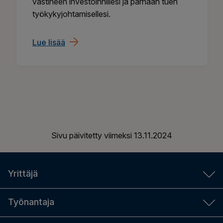
vastineen investoinnillesi ja parhaan tuen
työkykyjohtamisellesi.
Lue lisää
Sivu päivitetty viimeksi
13.11.2024
Yrittäjä
YEL-laskuri
Työnantaja
Aloittavalle yrittäjälle
Työnantajan laskurit