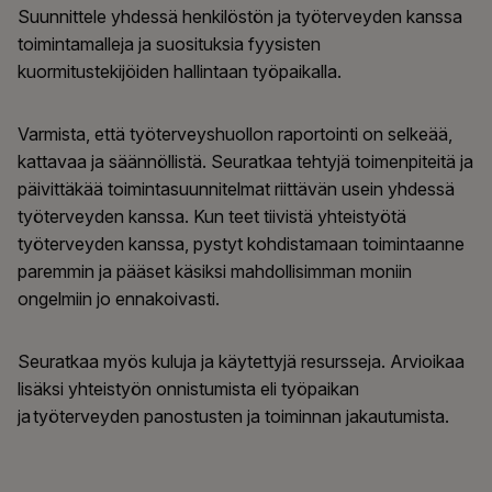
Suunnittele yhdessä henkilöstön ja työterveyden kanssa
toimintamalleja ja suosituksia fyysisten
kuormitustekijöiden hallintaan työpaikalla.
Varmista, että työterveyshuollon raportointi on selkeää,
kattavaa ja säännöllistä. Seuratkaa tehtyjä toimenpiteitä ja
päivittäkää toimintasuunnitelmat riittävän usein yhdessä
työterveyden kanssa. Kun teet tiivistä yhteistyötä
työterveyden kanssa, pystyt kohdistamaan toimintaanne
paremmin ja pääset käsiksi mahdollisimman moniin
ongelmiin jo ennakoivasti.
Seuratkaa myös kuluja ja käytettyjä resursseja. Arvioikaa
lisäksi yhteistyön onnistumista eli työpaikan
ja työterveyden panostusten ja toiminnan jakautumista.