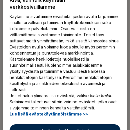
verkkosivuillamme
fyysisten kuormitustekijöiden hallintaan ja
seuraa niiden toteutumista järjestelmällisesti.
Käytämme sivuillamme evästeitä, joiden avulla tarjoamme
sinulle turvallisen ja toimivan käyttökokemuksen sekä
kehitämme palveluitamme. Osa evästeistä on
Seuraa ja arvioi lyhyemmällä
välttämättömiä sivustomme toiminnalle. Toiset taas
aikavälillä esimerkiksi
auttavat meitä ymmärtämään, mikä sisältö kiinnostaa sinua.
Evästeiden avulla voimme luoda sinulle myös paremmin
ergonomiatietoa sisältävien
perehdytysten
kohdennettua ja puhuttelevaa markkinointia.
Käsittelemme henkilötietoja huolellisesti ja
ja
koulutusten
kattavuutta ja vaikutuksia
suunnitelmallisesti. Huolehdimme asiakkaidemme
työn ja työolosuhteiden
yksityisyydestä ja toimimme vastuullisesti kaikessa
kehittämistoimenpiteiden määrää ja
henkilötietojen käsittelyssä. Kerromme henkilötietojen
vaikutuksia
käsittelystä ja asiakkaiden oikeuksista avoimesti ja
työn sujuvuutta ja laatua
selkeästi.
eri työntekijäryhmien TULE-oireita
Jos et halua ylimääräisiä evästeitä, valitse
kiellä kaikki
.
Selaimeesi tallentuvat silloin vain ne evästeet, jotka ovat
terveystarkastusten yhteenvedoissa
sivujemme toiminnan kannalta välttämättömiä.
varhaisen tuen toimenpiteiden vaikutuksia
Lue lisää evästekäytännöistämme >>
TULE-oireista ja
-
sairauksista johtuvia
sairaanhoitokäyntejä työterveyshuollossa