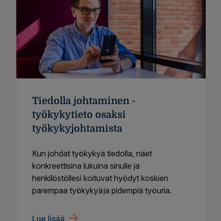
Tiedolla johtaminen -
työkykytieto osaksi
työkykyjohtamista
Kun johdat työkykyä tiedolla, näet
konkreettisina lukuina sinulle ja
henkilöstöllesi koituvat hyödyt koskien
parempaa työkykyä ja pidempiä työuria.
Lue lisää