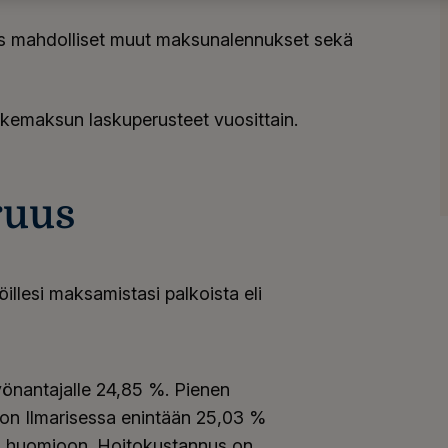
s mahdolliset muut maksunalennukset sekä
läkemaksun laskuperusteet vuosittain.
ruus
illesi maksamistasi palkoista eli
nantajalle 24,85 %. Pienen
n Ilmarisessa enintään 25,03 %
n huomioon. Hoitokustannus on