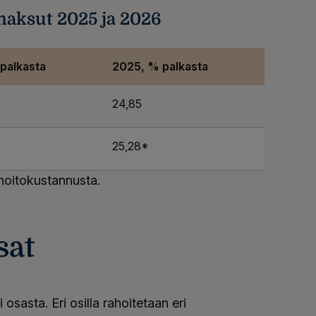
maksut 2025 ja 2026
palkasta
2025, % palkasta
24,85
25,28*
 hoitokustannusta.
sat
asta. Eri osilla rahoitetaan eri