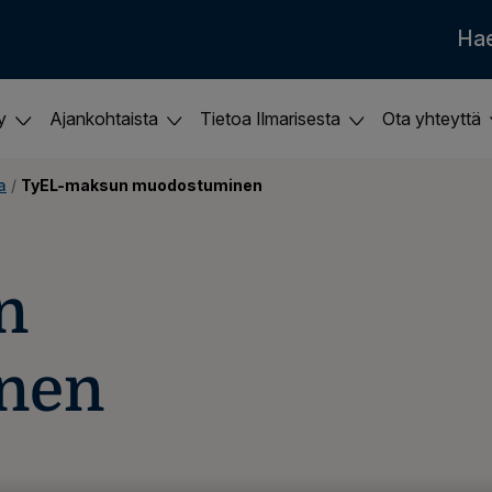
Ha
ky
Ajankohtaista
Tietoa Ilmarisesta
Ota yhteyttä
a
 / 
TyEL-maksun muodostuminen
n
nen