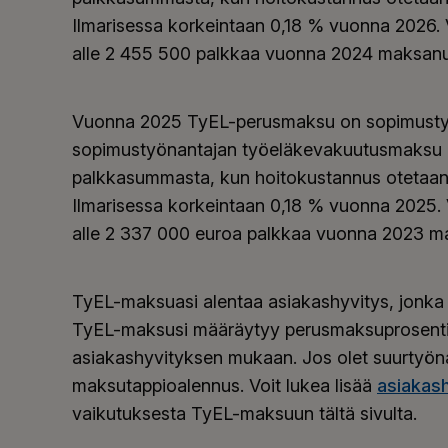
Ilmarisessa korkeintaan 0,18 % vuonna 2026.
alle 2 455 500 palkkaa vuonna 2024 maksanu
Vuonna 2025
TyEL
-perusmaksu on sopimusty
sopimustyönantajan työeläkevakuutusmaksu o
palkkasummasta, kun hoitokustannus otetaa
Ilmarisessa korkeintaan 0,18 % vuonna 2025.
alle 2 337 000 euroa palkkaa vuonna 2023 ma
TyEL-maksuasi alentaa asiakashyvitys, jonka
TyEL-maksusi määräytyy perusmaksuprosenti
asiakashyvityksen mukaan. Jos olet suurtyö
maksutappioalennus. Voit lukea lisää
asiakash
vaikutuksesta TyEL-maksuun tältä sivulta.