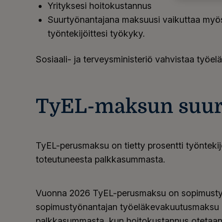
Yrityksesi hoitokustannus
Suurtyönantajana maksuusi vaikuttaa myö
työntekijöittesi työkyky.
S
osiaali
- ja terveysministeriö vahvistaa työe
TyEL-maksun suu
TyEL
-perusmaksu on tietty prosentti työntekijö
toteutuneesta palkkasummasta.
Vuonna 2026 TyEL-perusmaksu on sopimustyö
sopimustyönantajan työeläkevakuutusmaksu o
palkkasummasta, kun hoitokustannus otetaa