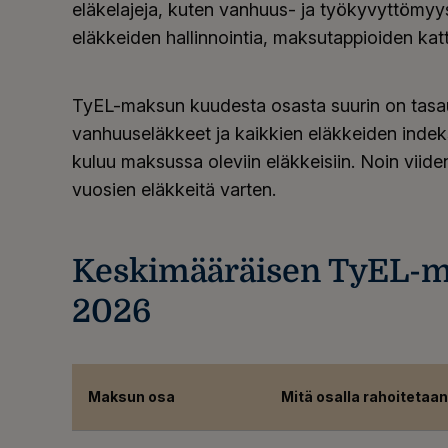
eläkelajeja, kuten vanhuus- ja työkyvyttömyys
eläkkeiden hallinnointia, maksutappioiden katt
TyEL-maksun kuudesta osasta suurin on tasau
vanhuuseläkkeet ja kaikkien eläkkeiden inde
kuluu maksussa oleviin eläkkeisiin. Noin viid
vuosien eläkkeitä varten.
Keskimääräisen TyEL-m
2026
Maksun osa
Mitä osalla rahoitetaan