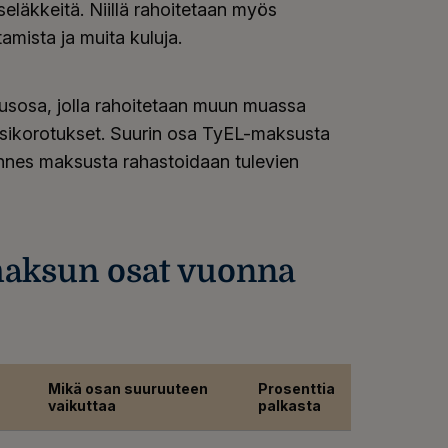
eläkkeitä. Niillä rahoitetaan myös
amista ja muita kuluja.
sosa, jolla rahoitetaan muun muassa
ksikorotukset. Suurin osa TyEL-maksusta
ennes maksusta rahastoidaan tulevien
aksun osat vuonna
Mikä osan suuruuteen
Prosenttia
vaikuttaa
palkasta