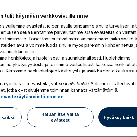
a kokosi työnantajana sekä
sivulta TyEL-maksun muodostumisesta
un tulit käymään verkkosivuillamme
sivuillamme evästeitä, joiden avulla tarjoamme sinulle turvallisen ja 
emuksen sekä kehitämme palveluitamme. Osa evästeistä on välttäm
e toiminnalle. Toiset taas auttavat meitä ymmärtämään, mikä sisältö k
ästeiden avulla voimme luoda sinulle myös paremmin kohdennettua j
vaa markkinointia.
me henkilötietoja huolellisesti ja suunnitelmallisesti. Huolehdimme
emme yksityisyydestä ja toimimme vastuullisesti kaikessa henkilötiet
ssä. Kerromme henkilötietojen käsittelystä ja asiakkaiden oikeuksista 
 muodostuu?
ua ylimääräisiä evästeitä, valitse
kiellä kaikki
. Selaimeesi tallentuvat s
et, jotka ovat sivujemme toiminnan kannalta välttämättömiä.
ä evästekäytännöistämme >>
Haluan itse valita
ä kaikki
Hyväksy kaikki
evästeet