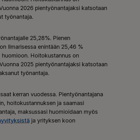
Vuonna 2026 pientyönantajaksi katsotaan
t työnantaja.
önantajalle 25,28%. Pienen
n Ilmarisessa enintään 25,46 %
n huomioon. Hoitokustannus on
Vuonna 2025 pientyönantajaksi katsotaan
ksanut työnantaja.
 saat kerran vuodessa. Pientyönantajana
n, hoitokustannuksen ja saamasi
nantaja, maksussasi huomioidaan myös
yvityksistä
ja yrityksen koon