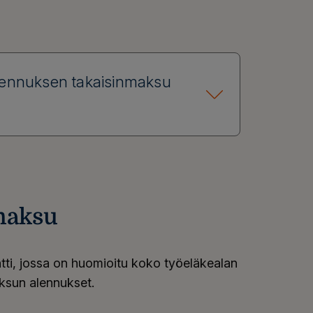
lennuksen takaisinmaksu
maksu
i, jossa on huomioitu koko työeläkealan
ksun alennukset.