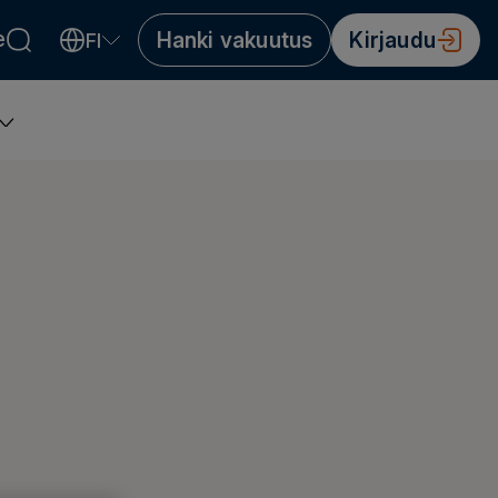
e
Hanki vakuutus
Kirjaudu
FI
Valitse kieli
Välj språk
Choose language