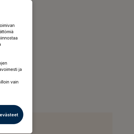
toimivan
ättömiä
iinnostaa
a
ojen
avoimesti ja
illoin vain
 evästeet