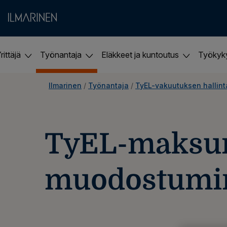
rittäjä
Työnantaja
Eläkkeet ja kuntoutus
Työky
Ilmarinen
 / 
Työnantaja
 / 
TyEL-vakuutuksen hallint
TyEL-maksu
muodostumi