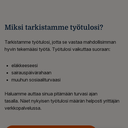
Miksi tarkistamme työtulosi?
Tarkistamme työtulosi, jotta se vastaa mahdollisimman
hyvin tekemääsi työtä. Työtulosi vaikuttaa suoraan:
eläkkeeseesi
sairauspäivärahaan
muuhun sosiaaliturvaasi
Haluamme auttaa sinua pitämään turvasi ajan
tasalla.
N
äet nykyisen työtulosi määrän
helposti yrittäjän
verkkopalvelussa
.