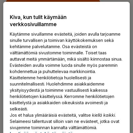
Kirjaudu verkkopalveluun
Kiva, kun tulit käymään
verkkosivuillamme
Käytämme sivuillamme evästeitä, joiden avulla tarjoamme
sinulle turvallisen ja toimivan käyttökokemuksen sekä
kehitämme palveluitamme. Osa evästeistä on
välttämättömiä sivustomme toiminnalle. Toiset taas
auttavat meitä ymmärtämään, mikä sisältö kiinnostaa sinua.
Evästeiden avulla voimme luoda sinulle myös paremmin
kohdennettua ja puhuttelevaa markkinointia.
Käsittelemme henkilötietoja huolellisesti ja
suunnitelmallisesti. Huolehdimme asiakkaidemme
yksityisyydestä ja toimimme vastuullisesti kaikessa
henkilötietojen käsittelyssä. Kerromme henkilötietojen
käsittelystä ja asiakkaiden oikeuksista avoimesti ja
selkeästi.
Jos et halua ylimääräisiä evästeitä, valitse
kiellä kaikki
.
Selaimeesi tallentuvat silloin vain ne evästeet, jotka ovat
sivujemme toiminnan kannalta välttämättömiä.
Milloin tarkistamme työtulosi?