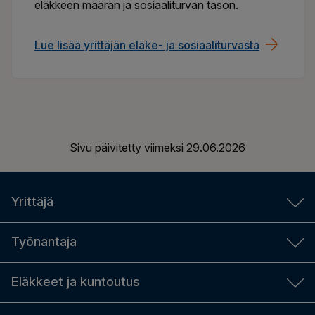
eläkkeen määrän ja sosiaaliturvan tason.
Lue lisää yrittäjän eläke- ja sosiaaliturvasta
Sivu päivitetty viimeksi
29.06.2026
Yrittäjä
YEL-laskuri
Työnantaja
Aloittavalle yrittäjälle
Työnantajan laskurit
Eläkkeet ja kuntoutus
YEL-työtulo
TyEL-maksut
Yrittäjän sosiaaliturva ja eläke
Eläkkeen määrä