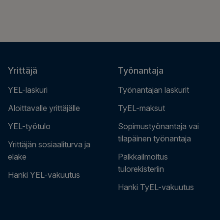
Yrittäjä
Työnantaja
YEL-laskuri
Työnantajan laskurit
Aloittavalle yrittäjälle
TyEL-maksut
YEL-työtulo
Sopimustyönantaja vai
tilapäinen työnantaja
Yrittäjän sosiaaliturva ja
eläke
Palkkailmoitus
tulorekisteriin
Hanki YEL-vakuutus
Hanki TyEL-vakuutus