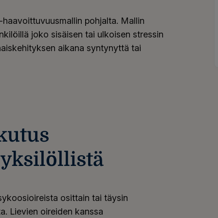
haavoittuvuusmallin pohjalta. Mallin
kilöillä joko sisäisen tai ulkoisen stressin
rhaiskehityksen aikana syntynyttä tai
kutus
ksilöllistä
koosioireista osittain tai täysin
a. Lievien oireiden kanssa