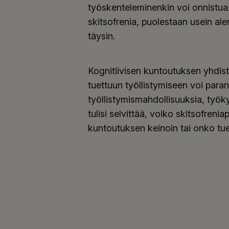
työskenteleminenkin voi onnistua
skitsofrenia, puolestaan usein ale
täysin.
Kognitiivisen kuntoutuksen yhdis
tuettuun työllistymiseen voi paran
työllistymismahdollisuuksia, työk
tulisi selvittää, voiko skitsofreni
kuntoutuksen keinoin tai onko tue