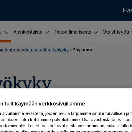
Ha
ky
Ajankohtaista
Tietoa Ilmarisesta
Ota yhteyttä
ielenterveyden häiriöt ja työkyky
 / 
Psykoosi
työkyky
un tulit käymään verkkosivuillamme
harhoja ja harhaluuloja. Lievät oireet
sivuillamme evästeitä, joiden avulla tarjoamme sinulle turvallisen ja 
emuksen sekä kehitämme palveluitamme. Osa evästeistä on välttäm
alla tarkoitetaan pitkäkestoisia
e toiminnalle. Toiset taas auttavat meitä ymmärtämään, mikä sisältö k
ästeiden avulla voimme luoda sinulle myös paremmin kohdennettua j