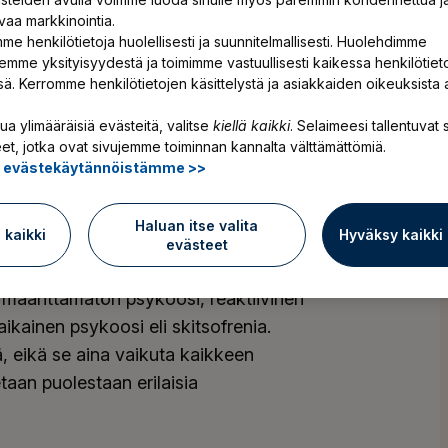
vaa markkinointia.
me henkilötietoja huolellisesti ja suunnitelmallisesti. Huolehdimme
emme yksityisyydestä ja toimimme vastuullisesti kaikessa henkilötiet
ssä. Kerromme henkilötietojen käsittelystä ja asiakkaiden oikeuksista 
ua ylimääräisiä evästeitä, valitse
kiellä kaikki
. Selaimeesi tallentuvat s
et, jotka ovat sivujemme toiminnan kannalta välttämättömiä.
ä evästekäytännöistämme >>
isen todellisuudentaju on heikentynyt ja
ja mikä ei. Todellisuuden erottaminen oman
Haluan itse valita
aa.
ä kaikki
Hyväksy kaikki
evästeet
 määrittämätön psykoosi, reaktiivinen
äaikainen psykoosi eli skitsofrenia.
, eikä se aina vaikuta kaikkeen
etaan puolestaan erilaisia