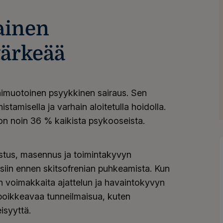
ainen
tärkeää
onimuotoinen psyykkinen sairaus. Sen
tamisella ja varhain aloitetulla hoidolla.
 on noin 36 % kaikista psykooseista.
istus, masennus ja toimintakyvyn
siin ennen skitsofrenian puhkeamista. Kun
on voimakkaita ajattelun ja havaintokyvyn
ä poikkeavaa tunneilmaisua, kuten
isyyttä.