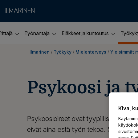
rittäjä
Työnantaja
Eläkkeet ja kuntoutus
Työky
Ilmarinen
 / 
Työkyky
 / 
Mielenterveys
 / 
Yleisimmät m
Psykoosi ja 
Kiva, k
Psykoosioireet ovat tyypillisesti aisti
Käytämme 
käyttökok
eivät aina estä työn tekoa. Skitsofreni
sivustomm
sinua. Ev