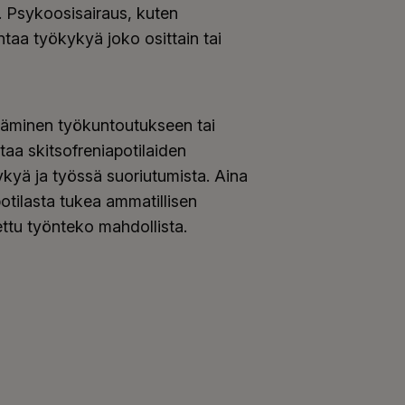
. Psykoosisairaus, kuten
ntaa työkykyä joko osittain tai
täminen työkuntoutukseen tai
taa skitsofreniapotilaiden
ykyä ja työssä suoriutumista. Aina
apotilasta tukea ammatillisen
ttu työnteko mahdollista.