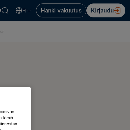
e
Hanki vakuutus
Kirjaudu
FI
Valitse kieli
Välj språk
Choose language
toimivan
ättömiä
iinnostaa
a