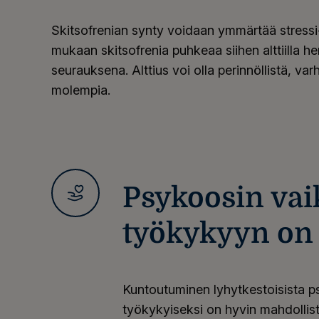
Skitsofrenian synty voidaan ymmärtää stressi-
mukaan skitsofrenia puhkeaa siihen alttiilla hen
seurauksena. Alttius voi olla perinnöllistä, va
molempia.
Psykoosin vai
työkykyyn on y
Kuntoutuminen lyhytkestoisista psy
työkykyiseksi on hyvin mahdollist