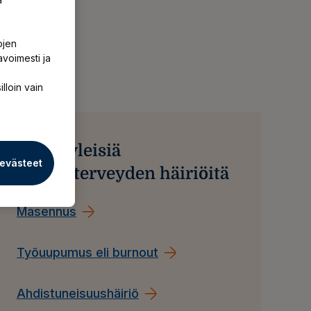
ojen
avoimesti ja
illoin vain
Muita yleisiä
 evästeet
mielenterveyden häiriöitä
Masennus
Työuupumus eli burnout
Ahdistuneisuushäiriö