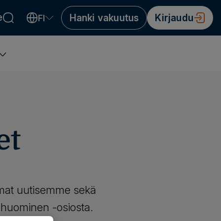
e
Hanki vakuutus
Kirjaudu
FI
Valitse kieli
Välj språk
Choose language
et
mmat uutisemme sekä
n huominen -osiosta.