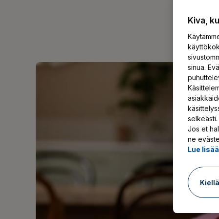
Kiva, k
Käytämme 
käyttökok
sivustomm
sinua. Ev
puhuttele
Käsittelem
asiakkaid
käsittely
selkeästi.
Jos et hal
ne eväste
Lue lisä
Kiell