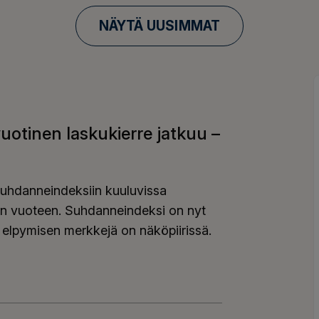
NÄYTÄ UUSIMMAT
uotinen laskukierre jatkuu –
suhdanneindeksiin kuuluvissa
seen vuoteen. Suhdanneindeksi on nyt
 elpymisen merkkejä on näköpiirissä.
vuotinen laskukierre jatkuu – elpyminen vaatii lisää t