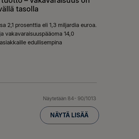
in tuotto – vakavaraisuus on
llä tasolla
 2,1 prosenttia eli 1,3 miljardia euroa.
n ja vakavaraisuuspääoma 14,0
siakkaille edullisempina
entin tuotto – vakavaraisuus on vahva ja kustannusteho
Näytetään
84-
90
/
1013
NÄYTÄ LISÄÄ