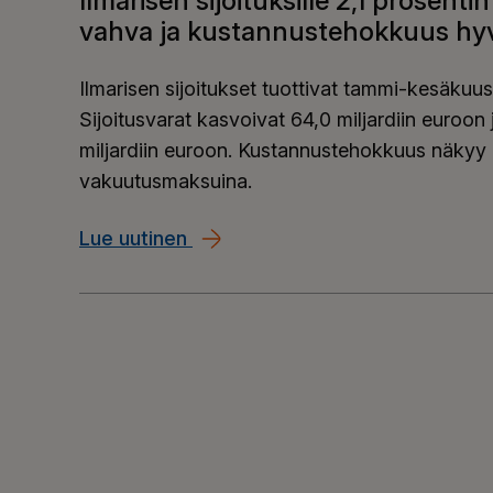
Ilmarisen sijoituksille 2,1 prosent
vahva ja kustannustehokkuus hyvä
Ilmarisen sijoitukset tuottivat tammi-kesäkuussa
Sijoitusvarat kasvoivat 64,0 miljardiin euroo
miljardiin euroon. Kustannustehokkuus näkyy a
vakuutusmaksuina.
Lue uutinen
Ilmarisen sijoituksille 2,1 pros