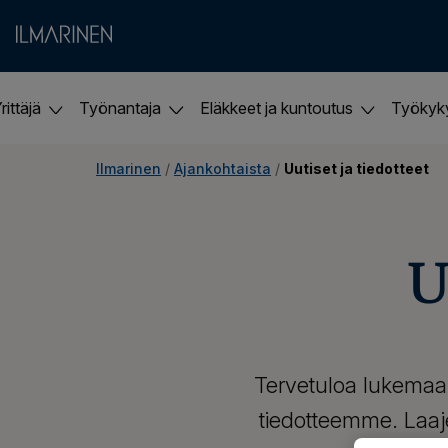
rittäjä
Työnantaja
Eläkkeet ja kuntoutus
Työky
Ilmarinen
 / 
Ajankohtaista
 / 
Uutiset ja tiedotteet
U
Tervetuloa lukemaa
tiedotteemme. Laaje