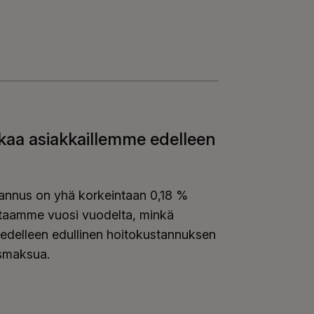
onimuotoisuuden edistämiseksi: Lepakkopönttö Ilmari
kaa asiakkaillemme edelleen
annus on yhä korkeintaan 0,18 %
taamme vuosi vuodelta, minkä
 edelleen edullinen hoitokustannuksen
smaksua.
akaa asiakkaillemme edelleen edullisia TyEL-maksuja