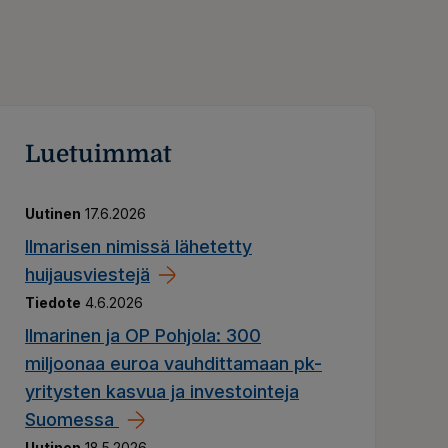
Luetuimmat
Uutinen
17.6.2026
​​Ilmarisen nimissä lähetetty
huijausviestejä​
Tiedote
4.6.2026
Ilmarinen ja OP Pohjola: 300
miljoonaa euroa vauhdittamaan pk-
ekoja
yritysten kasvua ja investointeja
Suomessa
Uutinen
18.5.2026