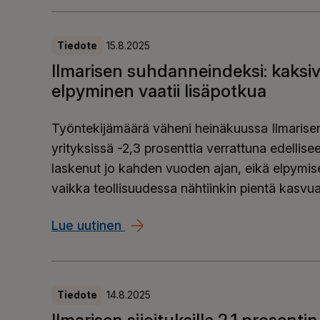
Tiedote
15.8.2025
Ilmarisen suhdanneindeksi: kaksiv
elpyminen vaatii lisäpotkua
Työntekijämäärä väheni heinäkuussa Ilmarise
yrityksissä -2,3 prosenttia verrattuna edelli
laskenut jo kahden vuoden ajan, eikä elpymisen
vaikka teollisuudessa nähtiinkin pientä kasvua
Lue uutinen
Ilmarisen suhdanneindeksi: kaksi
Tiedote
14.8.2025