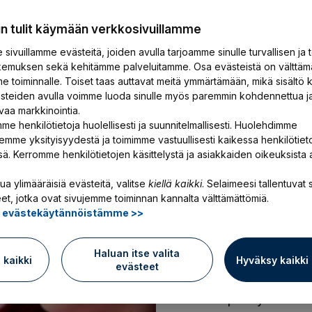
un tulit käymään verkkosivuillamme
sivuillamme evästeitä, joiden avulla tarjoamme sinulle turvallisen ja 
emuksen sekä kehitämme palveluitamme. Osa evästeistä on välttäm
e toiminnalle. Toiset taas auttavat meitä ymmärtämään, mikä sisältö k
ästeiden avulla voimme luoda sinulle myös paremmin kohdennettua j
Uutinen
23.6.2026
vaa markkinointia.
me henkilötietoja huolellisesti ja suunnitelmallisesti. Huolehdimme
YEL-uudistukse
emme yksityisyydestä ja toimimme vastuullisesti kaikessa henkilötiet
ssä. Kerromme henkilötietojen käsittelystä ja asiakkaiden oikeuksista 
eläkemaksujen p
sanottua valinn
ua ylimääräisiä evästeitä, valitse
kiellä kaikki
. Selaimeesi tallentuvat s
et, jotka ovat sivujemme toiminnan kannalta välttämättömiä.
ä evästekäytännöistämme >>
Sosiaali- ja terveysmini
hallituksen esitysluonn
Haluan itse valita
muuttamiseksi. YEL-uud
ä kaikki
Hyväksy kaikki
evästeet
etuudet määräytyisivät 
viimeksi päättyneen ver