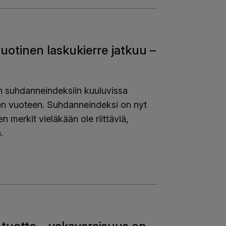
uotinen laskukierre jatkuu –
n suhdanneindeksiin kuuluvissa
seen vuoteen. Suhdanneindeksi on nyt
 merkit vieläkään ole riittäviä,
.
vuotinen laskukierre jatkuu – elpyminen vaatii lisäpo