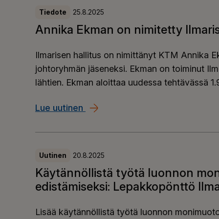
Tiedote
25.8.2025
Annika Ekman on nimitetty Ilmarise
Ilmarisen hallitus on nimittänyt KTM Annika Ek
johtoryhmän jäseneksi. Ekman on toiminut Il
lähtien. Ekman aloittaa uudessa tehtävässä 1.
Lue uutinen
Annika Ekman on nimitetty Ilmari
Uutinen
20.8.2025
Käytännöllistä työtä luonnon m
edistämiseksi: Lepakkopönttö Ilma
Lisää käytännöllistä työtä luonnon monimuoto