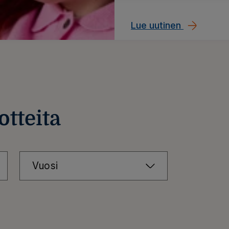
nykyisenkaltaisen koko
perusteella.
YEL-uudistuksesta pää
Lue uutinen
otteita
Vuosi