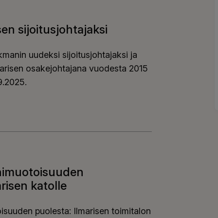
n sijoitusjohtajaksi
manin uudeksi sijoitusjohtajaksi ja
marisen osakejohtajana vuodesta 2015
9.2025.
sen sijoitusjohtajaksi
onimuotoisuuden
risen katolle
isuuden puolesta: Ilmarisen toimitalon