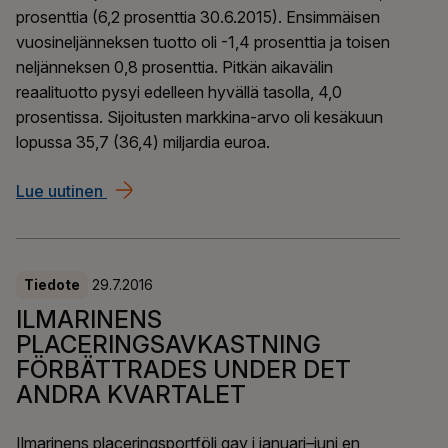
prosenttia (6,2 prosenttia 30.6.2015). Ensimmäisen
vuosineljänneksen tuotto oli -1,4 prosenttia ja toisen
neljänneksen 0,8 prosenttia. Pitkän aikavälin
reaalituotto pysyi edelleen hyvällä tasolla, 4,0
prosentissa. Sijoitusten markkina-arvo oli kesäkuun
lopussa 35,7 (36,4) miljardia euroa.
Lue uutinen
Ilmarisen sijoitustuotto parani toisella vuosin
Tiedote
29.7.2016
ILMARINENS
PLACERINGSAVKASTNING
FÖRBÄTTRADES UNDER DET
ANDRA KVARTALET
Ilmarinens placeringsportfölj gav i januari–juni en