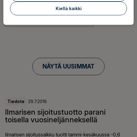
Aihepiiri
Kiellä kaikki
Vuosi
NÄYTÄ UUSIMMAT
Tiedote
29.7.2016
Ilmarisen sijoitustuotto parani
toisella vuosineljänneksellä
Ilmarisen sijoitussalkku tuotti tammi-kesäkuussa -0,6