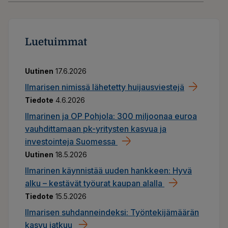
Luetuimmat
Uutinen
17.6.2026
​​Ilmarisen nimissä lähetetty huijausviestejä​
Tiedote
4.6.2026
Ilmarinen ja OP Pohjola: 300 miljoonaa euroa
vauhdittamaan pk-yritysten kasvua ja
investointeja Suomessa
Uutinen
18.5.2026
Ilmarinen käynnistää uuden hankkeen: Hyvä
alku – kestävät työurat kaupan alalla
Tiedote
15.5.2026
Ilmarisen suhdanneindeksi: Työntekijämäärän
kasvu jatkuu