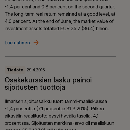
-1.4 per cent and 0.8 per cent on the second quarter.
The long-term real return remained at a good level, at
4.0 per cent. At the end of June, the market value of
investment assets totalled EUR 35.7 (36.4) billion.
Lue uutinen
ILMARINEN’S INVESTMENT RETURN IMPROVE
Tiedote
29.4.2016
Osakekurssien lasku painoi
sijoitusten tuottoja
Ilmarisen sijoitussalkku tuotti tammi-maaliskuussa
-1,4 prosenttia (7,1 prosenttia 31.3.2015). Pitkän
aikavälin reaalituotto pysyi hyvällä tasolla, 4,1
prosentissa. Sijoitusten markkina-arvo oli maaliskuun