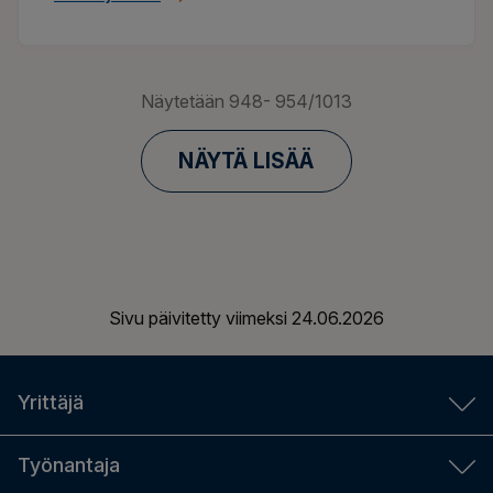
Näytetään
948-
954
/
1013
NÄYTÄ LISÄÄ
Sivu päivitetty viimeksi
24.06.2026
Yrittäjä
YEL-laskuri
Työnantaja
Aloittavalle yrittäjälle