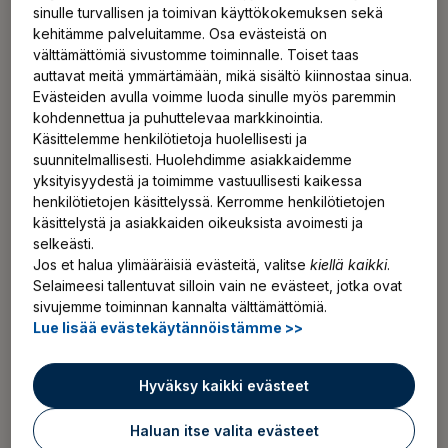
lausunnoille hallituksen esitysluonnoksen yrittäjän
sinulle turvallisen ja toimivan käyttökokemuksen sekä
eläkelain (YEL) muuttamiseksi. YEL-uudistuksen
kehitämme palveluitamme. Osa evästeistä on
jälkeen eläkemaksut ja eläke-etuudet määräytyisivät
välttämättömiä sivustomme toiminnalle. Toiset taas
joko yrittäjätoimintaan perustuvan viimeksi
auttavat meitä ymmärtämään, mikä sisältö kiinnostaa sinua.
Evästeiden avulla voimme luoda sinulle myös paremmin
päättyneen verotuksen ansiotulojen tai
kohdennettua ja puhuttelevaa markkinointia.
nykyisenkaltaisen kokonaisarvioon perustuvan
Käsittelemme henkilötietoja huolellisesti ja
työtulon perusteella.
suunnitelmallisesti. Huolehdimme asiakkaidemme
yksityisyydestä ja toimimme vastuullisesti kaikessa
henkilötietojen käsittelyssä. Kerromme henkilötietojen
YEL-uudistuksesta päästy sopimukseen – eläkemaksujen
Lue uutinen
käsittelystä ja asiakkaiden oikeuksista avoimesti ja
selkeästi.
Jos et halua ylimääräisiä evästeitä, valitse
kiellä kaikki
.
Selaimeesi tallentuvat silloin vain ne evästeet, jotka ovat
sivujemme toiminnan kannalta välttämättömiä.
Lue lisää evästekäytännöistämme >>
Lisää uutisia ja tiedotteita
Hyväksy kaikki evästeet
Suodata:
Haluan itse valita evästeet