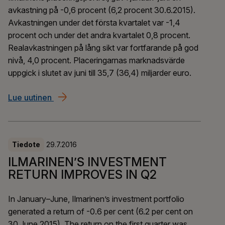
avkastning på -0,6 procent (6,2 procent 30.6.2015).
Avkastningen under det första kvartalet var -1,4
procent och under det andra kvartalet 0,8 procent.
Realavkastningen på lång sikt var fortfarande på god
nivå, 4,0 procent. Placeringarnas marknadsvärde
uppgick i slutet av juni till 35,7 (36,4) miljarder euro.
Lue uutinen
ILMARINENS PLACERINGSAVKASTNING FÖ
Tiedote
29.7.2016
ILMARINEN’S INVESTMENT
RETURN IMPROVES IN Q2
In January–June, Ilmarinen’s investment portfolio
generated a return of -0.6 per cent (6.2 per cent on
30 June 2015). The return on the first quarter was