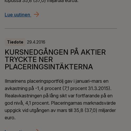
lopussa 35,8 (37,0) miljardia euroa.
Lue uutinen
Osakekurssien lasku painoi sijoitusten tuottoj
Tiedote
29.4.2016
KURSNEDGÅNGEN PÅ AKTIER
TRYCKTE NER
PLACERINGSINTÄKTERNA
Ilmarinens placeringsportfölj gav i januari–mars en
avkastning på -1,4 procent (7,1 procent 31.3.2015).
Realavkastningen på lång sikt var fortfarande på en
god nivå, 4,1 procent. Placeringarnas marknadsvärde
uppgick vid utgången av mars till 35,8 (37,0) miljarder
euro.