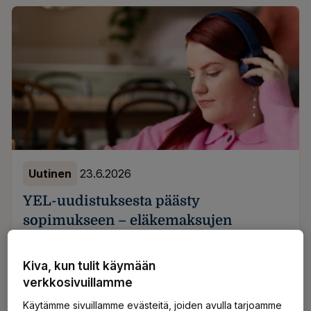
Uutinen
23.6.2026
YEL-uudistuksesta päästy
sopimukseen – eläkemaksujen
perusteeksi ehdotettu niin sanottua
valinnanvapausmallia
Kiva, kun tulit käymään
verkkosivuillamme
Sosiaali- ja terveysministeriö on lähettänyt
Käytämme sivuillamme evästeitä, joiden avulla tarjoamme