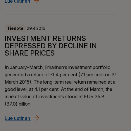
Lue uutinen
KURSNEDGÅNGEN PÅ AKTIER TRYCKTE NE
Tiedote
29.4.2016
INVESTMENT RETURNS
DEPRESSED BY DECLINE IN
SHARE PRICES
In January–March, Ilmarinen’s investment portfolio
generated a return of -1.4 per cent (7.1 per cent on 31
March 2015). The long-term real return remained at a
good level, at 4.1 per cent. At the end of March, the
market value of investments stood at EUR 35.8
(37.0) billion.
Lue uutinen
INVESTMENT RETURNS DEPRESSED BY DECL