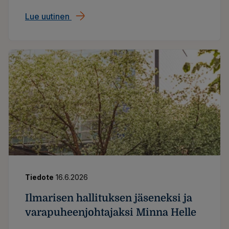
jonka tarkoituksena on saada haltuun
Lue uutinen
​​Ilmarisen nimissä lähetetty huijausviestejä
henkilökohtaisia tietoja, kuten
verkkopankkitunnuksia.
Tiedote
16.6.2026
Ilmarisen hallituksen jäseneksi ja
varapuheenjohtajaksi Minna Helle