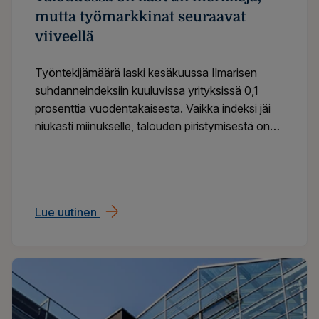
mutta työmarkkinat seuraavat
viiveellä
Työntekijämäärä laski kesäkuussa Ilmarisen
suhdanneindeksiin kuuluvissa yrityksissä 0,1
prosenttia vuodentakaisesta. Vaikka indeksi jäi
niukasti miinukselle, talouden piristymisestä on
merkkejä näkyvissä. Työmarkkinoilla käänne
näkyy kuitenkin viiveellä.
Lue uutinen
Ilmarisen suhdanneindeksi: Taloudessa o