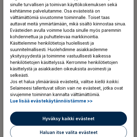
sinulle turvallisen ja toimivan käyttökokemuksen sekä
Jääskeläinen siirtyy Ilmariselle OP Ryhmästä, jossa hän
kehitämme palveluitamme. Osa evästeistä on
toimii tällä hetkellä Helsingin Seudun Osuuspankin vt.
välttämättömiä sivustomme toiminnalle. Toiset taas
toimitusjohtajana sekä Helsingin OP-Kiinteistökeskuksen
auttavat meitä ymmärtämään, mikä sisältö kiinnostaa sinua.
toimitusjohtajana. Jääskeläinen on tehnyt pitkän uran OP
Evästeiden avulla voimme luoda sinulle myös paremmin
Ryhmässä työskennellen mm. OP Yrityspankin
kohdennettua ja puhuttelevaa markkinointia.
Käsittelemme henkilötietoja huolellisesti ja
johtotehtävissä.
suunnitelmallisesti. Huolehdimme asiakkaidemme
yksityisyydestä ja toimimme vastuullisesti kaikessa
Ilmarisessa Jääskeläinen tulee johtamaan asiakkuudet ja
henkilötietojen käsittelyssä. Kerromme henkilötietojen
kanavat -liiketoimintalinjaa, jonka vastuulla on
käsittelystä ja asiakkaiden oikeuksista avoimesti ja
selkeästi.
asiakkuuksien hoito kaikissa yrityssegmenteissä sekä
Jos et halua ylimääräisiä evästeitä, valitse
kiellä kaikki
.
myyntikanavat ja markkinointi. Jääskeläinen aloittaa
Selaimeesi tallentuvat silloin vain ne evästeet, jotka ovat
Ilmarisessa tammikuun alussa. Hän raportoi
sivujemme toiminnan kannalta välttämättömiä.
toimitusjohtaja
Jouko Pölöselle
.
Lue lisää evästekäytännöistämme >>
– Ilmarinen on asiakkaidensa omistama työeläkeyhtiö.
Hyväksy kaikki evästeet
Asiakas on meillä kaiken toiminnan keskiössä ja
haluamme entistäkin paremmin kuunnella asiakkaidemme
Haluan itse valita evästeet