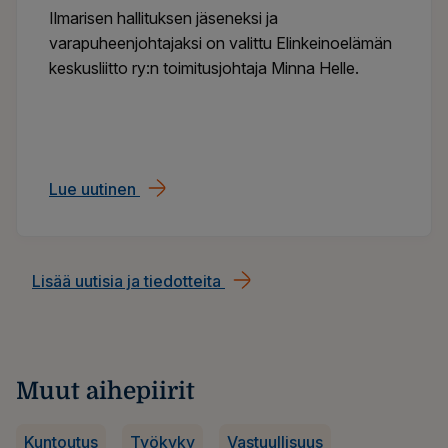
Ilmarisen hallituksen jäseneksi ja
varapuheenjohtajaksi on valittu Elinkeinoelämän
keskusliitto ry:n toimitusjohtaja Minna Helle.
Lue uutinen
Ilmarisen hallituksen jäseneksi ja varapu
Lisää uutisia ja tiedotteita
Muut aihepiirit
Kuntoutus
Työkyky
Vastuullisuus