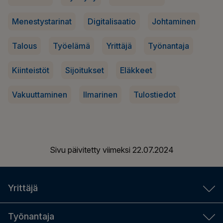
Menestystarinat
Digitalisaatio
Johtaminen
Talous
Työelämä
Yrittäjä
Työnantaja
Kiinteistöt
Sijoitukset
Eläkkeet
Vakuuttaminen
Ilmarinen
Tulostiedot
Sivu päivitetty viimeksi
22.07.2024
Yrittäjä
YEL-laskuri
Työnantaja