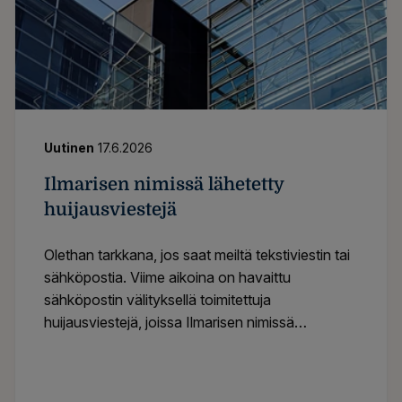
Uutinen
17.6.2026
​​Ilmarisen nimissä lähetetty
huijausviestejä​
Olethan tarkkana, jos saat meiltä tekstiviestin tai
sähköpostia. Viime aikoina on havaittu
sähköpostin välityksellä toimitettuja
huijausviestejä, joissa Ilmarisen nimissä
kehotetaan kirjautumaan verkkopalveluun ja
antamaan tilinumero vakuutusmaksun palautusta
varten. Kyseessä on tietojenkalasteluyritys,