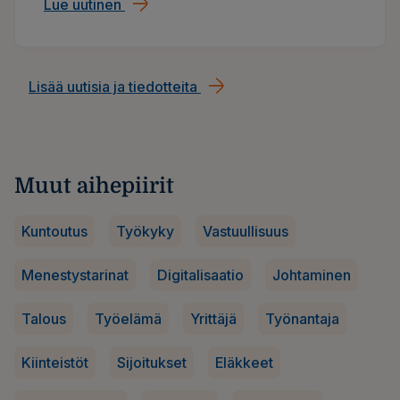
Lue uutinen
Ilmarisen hallituksen jäseneksi ja varapu
Lisää uutisia ja tiedotteita
Muut aihepiirit
Kuntoutus
Työkyky
Vastuullisuus
Menestystarinat
Digitalisaatio
Johtaminen
Talous
Työelämä
Yrittäjä
Työnantaja
Kiinteistöt
Sijoitukset
Eläkkeet