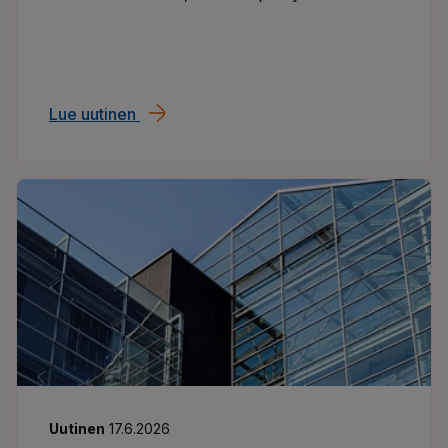
merkkejä näkyvissä. Työmarkkinoilla käänne
näkyy kuitenkin viiveellä.
Lue uutinen
Ilmarisen suhdanneindeksi: Taloudessa o
Uutinen
17.6.2026