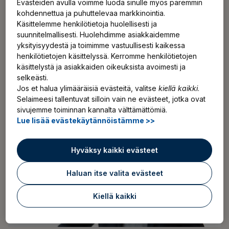
Evästeiden avulla voimme luoda sinulle myös paremmin
roolissa, Ilmarisen sijoitusjohtahja
Annika Ekman
sanoo.
kohdennettua ja puhuttelevaa markkinointia.
Käsittelemme henkilötietoja huolellisesti ja
suunnitelmallisesti. Huolehdimme asiakkaidemme
– Kiitos minulle osoitetusta luottamuksesta. Työ
yksityisyydestä ja toimimme vastuullisesti kaikessa
Ilmarisessa on ollut todella antoisaa, ja koen olevani
henkilötietojen käsittelyssä. Kerromme henkilötietojen
etuoikeutettu saadessani tehdä töitä huipputaitavien
käsittelystä ja asiakkaiden oikeuksista avoimesti ja
selkeästi.
ammattilaisten kanssa. Odotan innolla uuden tehtävän
Jos et halua ylimääräisiä evästeitä, valitse
kiellä kaikki
.
tuomia haasteita ja mahdollisuuksia, sanoo Rami Vehmas.
Selaimeesi tallentuvat silloin vain ne evästeet, jotka ovat
sivujemme toiminnan kannalta välttämättömiä.
Lue lisää evästekäytännöistämme >>
Hyväksy kaikki evästeet
Haluan itse valita evästeet
Kiellä kaikki