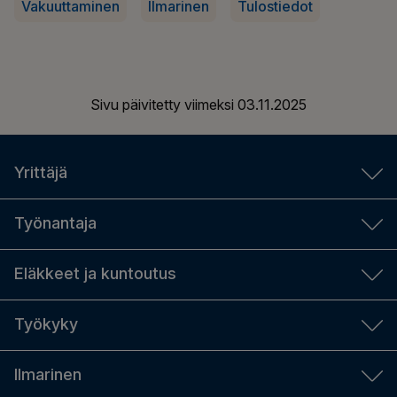
Vakuuttaminen
Ilmarinen
Tulostiedot
Sivu päivitetty viimeksi
03.11.2025
Yrittäjä
YEL-laskuri
Työnantaja
Aloittavalle yrittäjälle
Työnantajan laskurit
Eläkkeet ja kuntoutus
YEL-työtulo
TyEL-maksut
Yrittäjän sosiaaliturva ja eläke
Eläkkeen määrä
Työkyky
Sopimustyönantaja vai tilapäinen työnantaja
Hanki YEL-vakuutus
Hae eläkettä
Palkkailmoitus tulorekisteriin
Työkykyjohtaminen
Ilmarinen
Eläkkeen maksaminen
Hanki TyEL-vakuutus
Tiedolla johtaminen