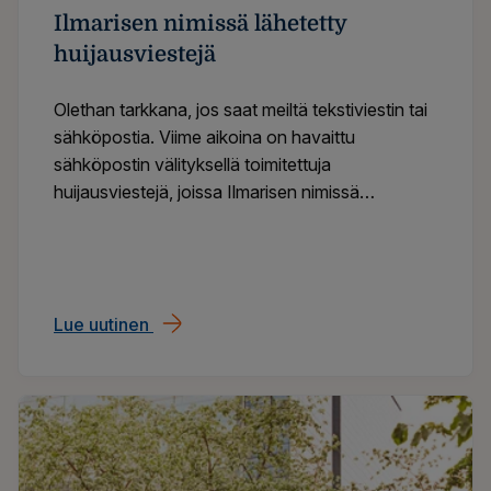
​​Ilmarisen nimissä lähetetty
huijausviestejä​
Olethan tarkkana, jos saat meiltä tekstiviestin tai
sähköpostia. Viime aikoina on havaittu
sähköpostin välityksellä toimitettuja
huijausviestejä, joissa Ilmarisen nimissä
kehotetaan kirjautumaan verkkopalveluun ja
antamaan tilinumero vakuutusmaksun palautusta
varten. Kyseessä on tietojenkalasteluyritys,
jonka tarkoituksena on saada haltuun
Lue uutinen
​​Ilmarisen nimissä lähetetty huijausviestejä
henkilökohtaisia tietoja, kuten
verkkopankkitunnuksia.