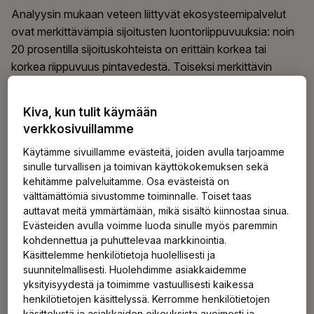
Analyysin mukaan veteen liittyvät ekosysteemipalvelut
ovat merkittävämpiä sijoitusten luontoriippuvuuksia: noin
20 prosentilla sijoituskohteista on erittäin korkea tai
korkea riippuvuus pintavedestä. Toiseksi merkittävin
riippuvuus liittyy pohjaveteen, jossa vastaava luku on noin
10 prosenttia.
Kiva, kun tulit käymään
verkkosivuillamme
Myös luontovaikutusten ajureina veden käytön ja veden
Käytämme sivuillamme evästeitä, joiden avulla tarjoamme
saastumisen rooli korostuu. Muita merkittäviä
sinulle turvallisen ja toimivan käyttökokemuksen sekä
luontovaikutusten ajureita ovat maaperän saastuminen,
kehitämme palveluitamme. Osa evästeistä on
kiinteä jäte sekä ilmastopäästöt.
välttämättömiä sivustomme toiminnalle. Toiset taas
auttavat meitä ymmärtämään, mikä sisältö kiinnostaa sinua.
Evästeiden avulla voimme luoda sinulle myös paremmin
Ilmarinen keskittyy
kohdennettua ja puhuttelevaa markkinointia.
Käsittelemme henkilötietoja huolellisesti ja
vaikuttamisessa erityisesti
suunnitelmallisesti. Huolehdimme asiakkaidemme
herkkiin toimialoihin
yksityisyydestä ja toimimme vastuullisesti kaikessa
henkilötietojen käsittelyssä. Kerromme henkilötietojen
käsittelystä ja asiakkaiden oikeuksista avoimesti ja