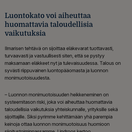
Luontokato voi aiheuttaa
huomattavia taloudellisia
vaikutuksia
Ilmarisen tehtävä on sijoittaa eläkevarat tuottavasti,
turvaavasti ja vastuullisesti siten, että se pystyy
maksamaan eläkkeet nyt ja tulevaisuudessa. Talous on
syvästi riippuvainen luontopääomasta ja luonnon
monimuotoisuudesta.
– Luonnon monimuotoisuuden heikkeneminen on
systeemitason riski, joka voi aiheuttaa huomattavia
taloudellisia vaikutuksia yhteiskunnalle, yrityksille sekä
sijoittajille. Siksi pyrimme kehittämään yhä parempia
keinoja ottaa luonnon monimuotoisuus huomioon
sijoitustoiminnassamme, Lindroos kertoo.