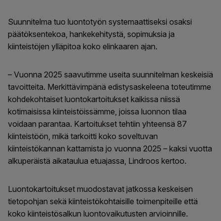
Suunnitelma tuo luontotyön systemaattiseksi osaksi
päätöksentekoa, hankekehitystä, sopimuksia ja
kiinteistöjen ylläpitoa koko elinkaaren ajan.
– Vuonna 2025 saavutimme useita suunnitelman keskeisiä
tavoitteita. Merkittävimpänä edistysaskeleena toteutimme
kohdekohtaiset luontokartoitukset kaikissa niissä
kotimaisissa kiinteistöissämme, joissa luonnon tilaa
voidaan parantaa. Kartoitukset tehtiin yhteensä 87
kiinteistöön, mikä tarkoitti koko soveltuvan
kiinteistökannan kattamista jo vuonna 2025 – kaksi vuotta
alkuperäistä aikataulua etuajassa, Lindroos kertoo.
Luontokartoitukset muodostavat jatkossa keskeisen
tietopohjan sekä kiinteistökohtaisille toimenpiteille että
koko kiinteistösalkun luontovaikutusten arvioinnille.