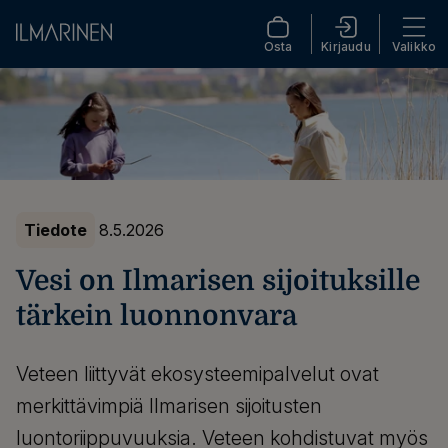
Osta
Kirjaudu
Valikko
Tiedote
8.5.2026
Vesi on Ilmarisen sijoituksille
tärkein luonnonvara
Veteen liittyvät ekosysteemipalvelut ovat
merkittävimpiä Ilmarisen sijoitusten
luontoriippuvuuksia. Veteen kohdistuvat myös