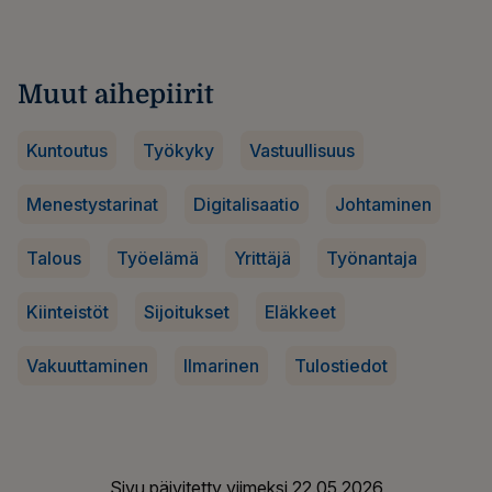
Muut aihepiirit
Kuntoutus
Työkyky
Vastuullisuus
Menestystarinat
Digitalisaatio
Johtaminen
Talous
Työelämä
Yrittäjä
Työnantaja
Kiinteistöt
Sijoitukset
Eläkkeet
Vakuuttaminen
Ilmarinen
Tulostiedot
Sivu päivitetty viimeksi
22.05.2026