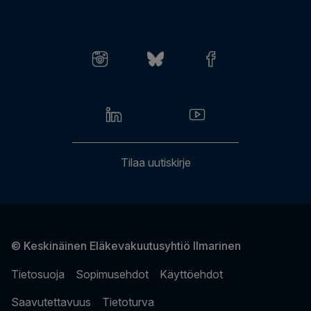
Medialle
TULE-terveys
Lähetä suojattu viesti
Työkykypalvelut
Usein kysytyt kysymykset
Anna palautetta
Laskutusasiat
Tilaa uutiskirje
© Keskinäinen Eläkevakuutusyhtiö Ilmarinen
Tietosuoja
Sopimusehdot
Käyttöehdot
Saavutettavuus
Tietoturva