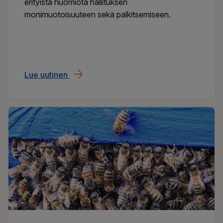
erityistä huomiota hallituksen
monimuotoisuuteen sekä palkitsemiseen.
Lue uutinen
Yhtiökokouksissa huomio monimuotoisu