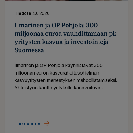
Tiedote
4.6.2026
Ilmarinen ja OP Pohjola: 300
miljoonaa euroa vauhdittamaan pk-
yritysten kasvua ja investointeja
Suomessa
Ilmarinen ja OP Pohjola käynnistävät 300
miljoonan euron kasvurahoitusohjelman
kasvuyritysten menestyksen mahdollistamiseksi.
Yhteistyön kautta yrityksille kanavoituva
rahoitus tuo pk-yrityksille lisää kasvun
mahdollisuuksia ja kiihdyttää talouden
myönteistä kehitystä eri puolilla Suomea.
Lue uutinen
Ilmarinen ja OP Pohjola: 300 miljoonaa 