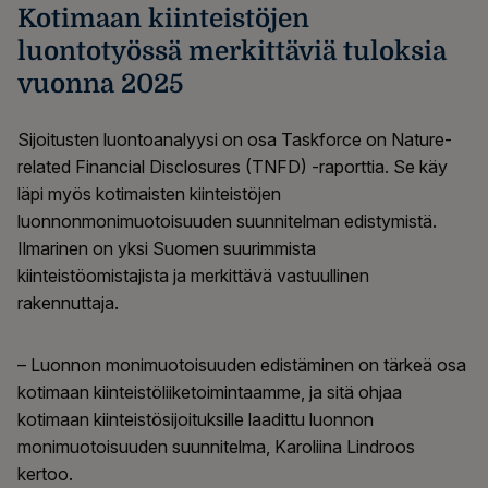
Kotimaan kiinteistöjen
luontotyössä merkittäviä tuloksia
vuonna 2025
Sijoitusten luontoanalyysi on osa Taskforce on Nature-
related Financial Disclosures (TNFD) -raporttia. Se käy
läpi myös kotimaisten kiinteistöjen
luonnonmonimuotoisuuden suunnitelman edistymistä.
Ilmarinen on yksi Suomen suurimmista
kiinteistöomistajista ja merkittävä vastuullinen
rakennuttaja.
– Luonnon monimuotoisuuden edistäminen on tärkeä osa
kotimaan kiinteistöliiketoimintaamme, ja sitä ohjaa
kotimaan kiinteistösijoituksille laadittu luonnon
monimuotoisuuden suunnitelma, Karoliina Lindroos
kertoo.