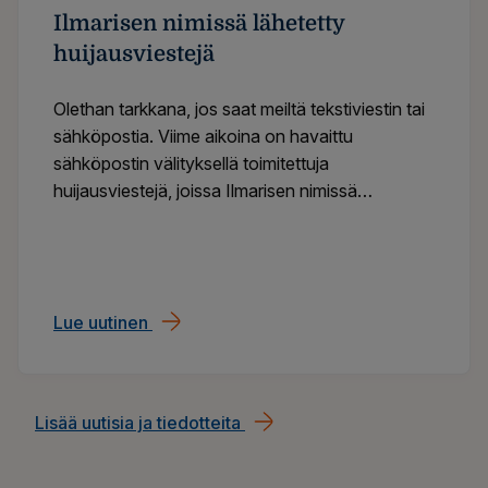
​​Ilmarisen nimissä lähetetty
huijausviestejä​
Olethan tarkkana, jos saat meiltä tekstiviestin tai
sähköpostia. Viime aikoina on havaittu
sähköpostin välityksellä toimitettuja
huijausviestejä, joissa Ilmarisen nimissä
kehotetaan kirjautumaan verkkopalveluun ja
antamaan tilinumero vakuutusmaksun palautusta
varten. Kyseessä on tietojenkalasteluyritys,
jonka tarkoituksena on saada haltuun
Lue uutinen
​​Ilmarisen nimissä lähetetty huijausviestejä
henkilökohtaisia tietoja, kuten
verkkopankkitunnuksia.
Lisää uutisia ja tiedotteita