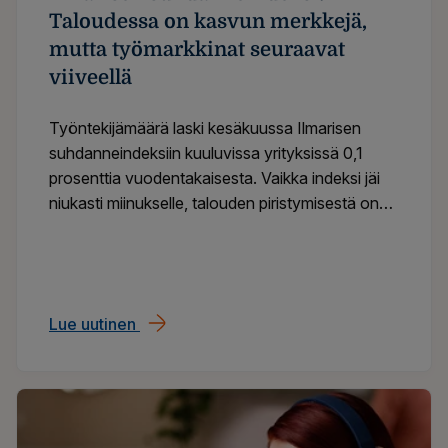
Taloudessa on kasvun merkkejä,
mutta työmarkkinat seuraavat
viiveellä
Työntekijämäärä laski kesäkuussa Ilmarisen
suhdanneindeksiin kuuluvissa yrityksissä 0,1
prosenttia vuodentakaisesta. Vaikka indeksi jäi
niukasti miinukselle, talouden piristymisestä on
merkkejä näkyvissä. Työmarkkinoilla käänne
näkyy kuitenkin viiveellä.
Lue uutinen
Ilmarisen suhdanneindeksi: Taloudessa o