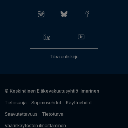
Työkykypalvelut
Usein kysytyt kysymykset
Anna palautetta
Laskutusasiat
Tilaa uutiskirje
© Keskinäinen Eläkevakuutusyhtiö Ilmarinen
Tietosuoja
Sopimusehdot
Käyttöehdot
Saavutettavuus
Tietoturva
Väärinkäytösten ilmoittaminen