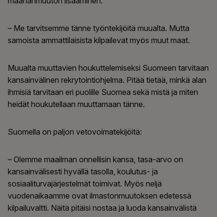
maahanmuuton lisääminen.
– Me tarvitsemme tänne työntekijöitä muualta. Mutta
samoista ammattilaisista kilpailevat myös muut maat.
Muualta muuttavien houkuttelemiseksi Suomeen tarvitaan
kansainvälinen rekrytointiohjelma. Pitää tietää, minkä alan
ihmisiä tarvitaan eri puolille Suomea sekä mistä ja miten
heidät houkutellaan muuttamaan tänne.
Suomella on paljon vetovoimatekijöitä:
– Olemme maailman onnellisin kansa, tasa-arvo on
kansainvälisesti hyvällä tasolla, koulutus- ja
sosiaaliturvajärjestelmät toimivat. Myös neljä
vuodenaikaamme ovat ilmastonmuutoksen edetessä
kilpailuvaltti. Näitä pitäisi nostaa ja luoda kansainvälistä