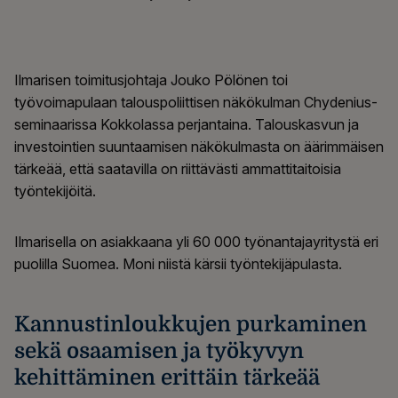
Ilmarisen toimitusjohtaja Jouko Pölönen toi
työvoimapulaan talouspoliittisen näkökulman Chydenius-
seminaarissa Kokkolassa perjantaina. Talouskasvun ja
investointien suuntaamisen näkökulmasta on äärimmäisen
tärkeää, että saatavilla on riittävästi ammattitaitoisia
työntekijöitä.
Ilmarisella on asiakkaana yli 60 000 työnantajayritystä eri
puolilla Suomea. Moni niistä kärsii työntekijäpulasta.
Kannustinloukkujen purkaminen
sekä osaamisen ja työkyvyn
kehittäminen erittäin tärkeää