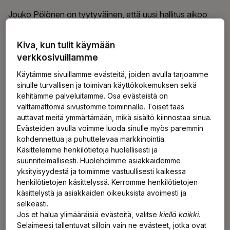
Jouko Pölönen on tyytyväinen, että uusi hallitus aikoo
ohjelmansa perusteella yrittää ratkaista ongelmaa
purkamalla kannustinloukkuja.
Kiva, kun tulit käymään
verkkosivuillamme
– Toinen keino parantaa työvoiman saatavuutta on
Käytämme sivuillamme evästeitä, joiden avulla tarjoamme
kehittää työntekijöiden ja työnhakijoiden osaamista sekä
sinulle turvallisen ja toimivan käyttökokemuksen sekä
liikkumista paikasta ja alalta toiselle.
kehitämme palveluitamme. Osa evästeistä on
välttämättömiä sivustomme toiminnalle. Toiset taas
auttavat meitä ymmärtämään, mikä sisältö kiinnostaa sinua.
Työikäisiä työntekijöitä myös menetetään työmarkkinoilta
Evästeiden avulla voimme luoda sinulle myös paremmin
koko ajan, sillä työkyvyttömyyseläkkeelle jää lähes 20
kohdennettua ja puhuttelevaa markkinointia.
000 henkilöä vuodessa. Suurimmat
Käsittelemme henkilötietoja huolellisesti ja
suunnitelmallisesti. Huolehdimme asiakkaidemme
työkyvyttömyyseläkkeiden syyt ovat tuki- ja
yksityisyydestä ja toimimme vastuullisesti kaikessa
liikuntaelinsairaudet sekä mielenterveyden häiriöt.
henkilötietojen käsittelyssä. Kerromme henkilötietojen
käsittelystä ja asiakkaiden oikeuksista avoimesti ja
selkeästi.
– Tähän meillä ei ole varaa, Pölönen sanoo.
Jos et halua ylimääräisiä evästeitä, valitse
kiellä kaikki
.
Selaimeesi tallentuvat silloin vain ne evästeet, jotka ovat