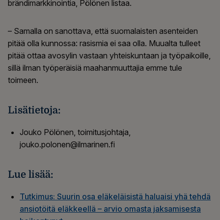
brändimarkkinointia, Pölönen listaa.
– Samalla on sanottava, että suomalaisten asenteiden
pitää olla kunnossa: rasismia ei saa olla. Muualta tulleet
pitää ottaa avosylin vastaan yhteiskuntaan ja työpaikoille,
sillä ilman työperäisiä maahanmuuttajia emme tule
toimeen.
Lisätietoja:
Jouko Pölönen, toimitusjohtaja,
jouko.polonen@ilmarinen.fi
Lue lisää:
Tutkimus: Suurin osa eläkeläisistä haluaisi yhä tehdä
ansiotöitä eläkkeellä – arvio omasta jaksamisesta