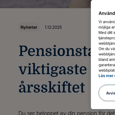
Användn
Vi använd
Nyheter
1.12.2025
möjliga a
Med ditt s
tjänstepr
webbtjänst
Pensionstagar
Om du väl
webbtjäns
bland ann
viktigaste frå
garantera
webbplats
Läs mer 
årsskiftet
Avvi
Du ser beloppet av din pension för d