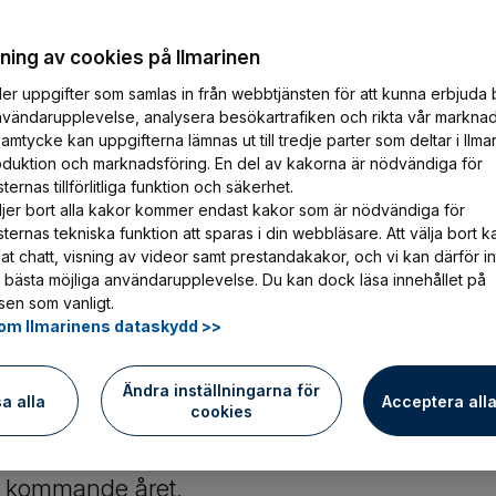
ing av cookies på Ilmarinen
er uppgifter som samlas in från webbtjänsten för att kunna erbjuda 
nvändarupplevelse, analysera besökartrafiken och rikta vår marknad
amtycke kan uppgifterna lämnas ut till tredje parter som deltar i Ilma
oduktion och marknadsföring. En del av kakorna är nödvändiga för
ernas tillförlitliga funktion och säkerhet.
e, läs de
jer bort alla kakor kommer endast kakor som är nödvändiga för
ternas tekniska funktion att sparas i din webbläsare. Att välja bort k
at chatt, visning av videor samt prestandakakor, och vi kan därför in
gorna vid
 bästa möjliga användarupplevelse. Du kan dock läsa innehållet på
en som vanligt.
om Ilmarinens dataskydd >>
Ändra inställningarna för
sa alla
Acceptera all
cookies
et kommande året,