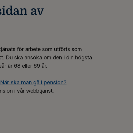
sidan av
jänats för arbete som utförts som
skt. Du ska ansöka om den i din högsta
år är 68 eller 69 år.
n
När ska man gå i pension?
ion i vår webbtjänst.