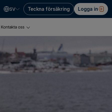
Teckna försäkring
Logga in
SV
Valitse kieli
Välj språk
Choose language
Kontakta oss