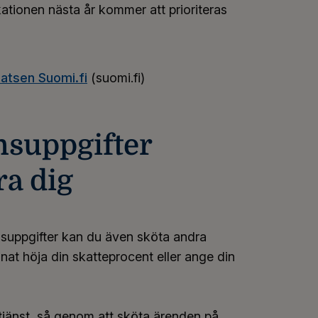
ationen nästa år kommer att prioriteras
atsen Suomi.fi
(suomi.fi)
nsuppgifter
ra dig
gsuppgifter kan du även sköta andra
t höja din skatteprocent eller ange din
ontjänst, så genom att sköta ärenden på