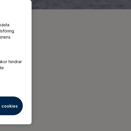
bästa
sföring.
rinens
Pensionen
akor hindrar
te
a cookies