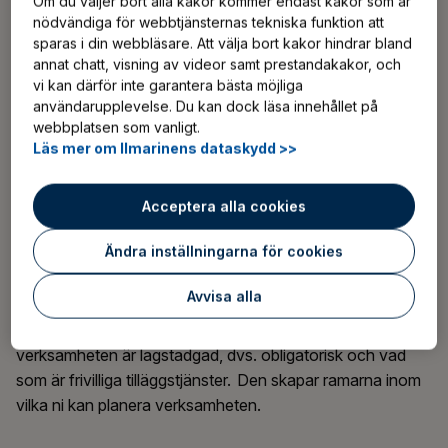
Om du väljer bort alla kakor kommer endast kakor som är
nödvändiga för webbtjänsternas tekniska funktion att
Reservera tillräckligt med tid för att kartlägga nuläget och
sparas i din webbläsare. Att välja bort kakor hindrar bland
identifiera de viktigaste riskerna för arbetsoförmåga samt
annat chatt, visning av videor samt prestandakakor, och
för utvecklingsmål.
vi kan därför inte garantera bästa möjliga
användarupplevelse. Du kan dock läsa innehållet på
webbplatsen som vanligt.
Ställ praktiska och mätbara mål
Läs mer om Ilmarinens dataskydd >>
Därefter kommer ni överens med företagshälsovården om
Acceptera alla cookies
några av de viktigaste målen för
företagshälsovårdssamarbetet. Kom även överens om
Ändra inställningarna för cookies
åtgärderna genom vilka ni strävar efter att uppnå målen.
Avvisa alla
Företagshälsovården ska tydligt ange vilken del av
verksamheten är lagstadgad, dvs. obligatorisk och vad
som är frivilliga tilläggstjänster. Den skapar ramarna inom
vilka ni kan planera verksamheten.