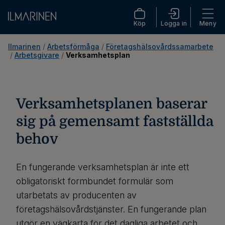
Köp
Logga in
Meny
Ilmarinen
 / 
Arbetsförmåga
 / 
Företagshälsovårdssamarbete
 / 
Arbetsgivare
 / 
Verksamhetsplan
Verksamhetsplanen baserar
sig på gemensamt fastställda
behov
En fungerande verksamhetsplan är inte ett
obligatoriskt formbundet formulär som
utarbetats av producenten av
företagshälsovårdstjänster. En fungerande plan
utgör en vägkarta för det dagliga arbetet och