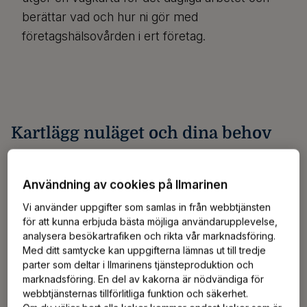
berättar vad och hur ni gör med
företagshälsovården i ert företag.
Kartlägg nuläget och dina behov
Det första steget är att utreda företagets nuläge. Du har
Användning av cookies på Ilmarinen
redan mycket information om sjukfrånvaro,
invalidpensioner, personalens åldersstruktur och
Vi använder uppgifter som samlas in från webbtjänsten
omsättning. De uppgifter som fås från riskbedömningen
för att kunna erbjuda bästa möjliga användarupplevelse,
och arbetsplatsutredningen som utförts av
analysera besökartrafiken och rikta vår marknadsföring.
Med ditt samtycke kan uppgifterna lämnas ut till tredje
företagshälsovården samt samtal med
parter som deltar i Ilmarinens tjänsteproduktion och
företagshälsovården ger mer information om hur
marknadsföring. En del av kakorna är nödvändiga för
företagshälsovården bäst betjänar din arbetsplats.
webbtjänsternas tillförlitliga funktion och säkerhet.