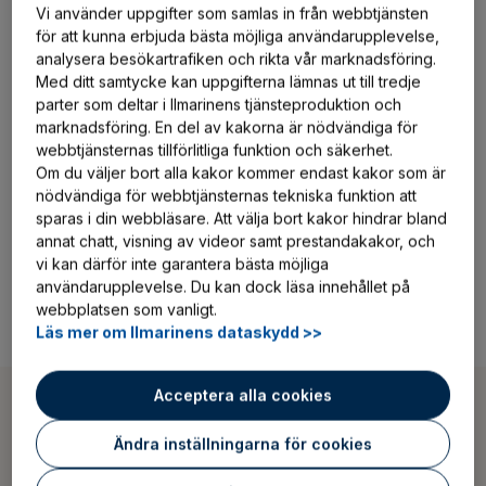
Vi använder uppgifter som samlas in från webbtjänsten
för att kunna erbjuda bästa möjliga användarupplevelse,
Arbetsförmåga innebär att du lyckas i arbetet enligt
analysera besökartrafiken och rikta vår marknadsföring.
dina egna och dina kunders förväntningar. Detta
Med ditt samtycke kan uppgifterna lämnas ut till tredje
förutsätter att du har tillräckligt med resurser (bl.a.
parter som deltar i Ilmarinens tjänsteproduktion och
funktionsförmåga och kompetens, motivation)
marknadsföring. En del av kakorna är nödvändiga för
webbtjänsternas tillförlitliga funktion och säkerhet.
jämfört med arbetskraven. Din fysiska arbets- och
Om du väljer bort alla kakor kommer endast kakor som är
funktionsförmåga avser dina egenskaper och din
nödvändiga för webbtjänsternas tekniska funktion att
beredskap att klara av de fysiska kraven i vardagen
sparas i din webbläsare. Att välja bort kakor hindrar bland
och i ditt arbete samt hemma efter jobbet och på
annat chatt, visning av videor samt prestandakakor, och
fritiden. Att främja och stöda stöd- och
vi kan därför inte garantera bästa möjliga
användarupplevelse. Du kan dock läsa innehållet på
rörelseorganens -hälsa utgör alltså en viktig del av din
webbplatsen som vanligt.
arbetsförmåga.
Läs mer om Ilmarinens dataskydd >>
Acceptera alla cookies
Identifiera skadlig belastning
Ändra inställningarna för cookies
Det kan vara lättare att identifiera skadlig belastning om