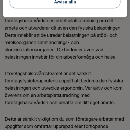
Avvisa alla
du får extern hjälp och stöd för bedömningen. Om du
skaffat
företagshälsovårdstjänster
utför experterna inom
företagshälsovården en arbetsplatsutredning om ditt
arbete och utvärderar då även den fysiska belastningen.
Detta innebär att de utreder belastningen på stöd- och
rörelseorganen samt andnings- och
blodcirkulationsorganen. De bedömer även vad
belastningen innebär för din arbetsförmåga och hälsa.
I företagshälsovårdsteamet är det särskilt
företagsfysioterapeutens uppgift att bedöma den fysiska
belastningen och utveckla ergonomin. Var aktiv och kom
överens om en arbetsplatsutredning med
företagshälsovården och berätta om ditt eget arbete.
Detta är särskilt viktigt om du som företagare arbetar med
uppgifter som omfattar upprepad eller fortlöpande