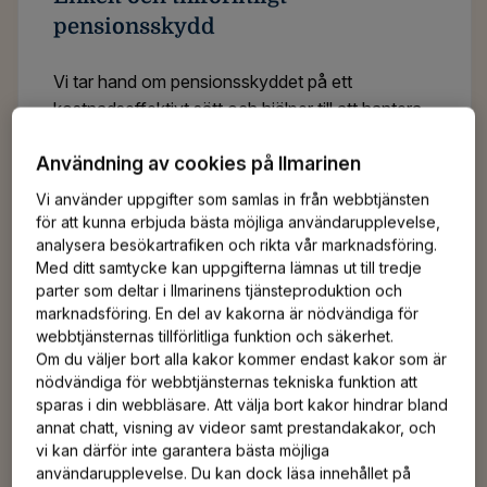
pensionsskydd
Vi tar hand om pensionsskyddet på ett
kostnadseffektivt sätt och hjälper till att hantera
risker för arbetsoförmåga.
Användning av cookies på Ilmarinen
Vi använder uppgifter som samlas in från webbtjänsten
för att kunna erbjuda bästa möjliga användarupplevelse,
analysera besökartrafiken och rikta vår marknadsföring.
Med ditt samtycke kan uppgifterna lämnas ut till tredje
Hållbara placeringar
parter som deltar i Ilmarinens tjänsteproduktion och
marknadsföring. En del av kakorna är nödvändiga för
webbtjänsternas tillförlitliga funktion och säkerhet.
Vi bidrar till att garantera det finländska
Om du väljer bort alla kakor kommer endast kakor som är
pensionssystemets hållbarhet från en generation
nödvändiga för webbtjänsternas tekniska funktion att
till nästa. Hållbarhet är en del av alla våra
sparas i din webbläsare. Att välja bort kakor hindrar bland
placeringsbeslut.
annat chatt, visning av videor samt prestandakakor, och
vi kan därför inte garantera bästa möjliga
användarupplevelse. Du kan dock läsa innehållet på