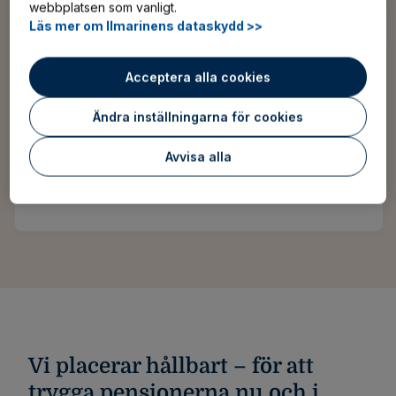
webbplatsen som vanligt.
Läs mer om Ilmarinens dataskydd >>
Öppenhet och transparens
Acceptera alla cookies
Ändra inställningarna för cookies
Vi rapporterar regelbundet om vår verksamhet
får att möjliggöra en dialog om hanteringen av
Avvisa alla
ditt pensionsskydd.
Vi placerar hållbart – för att
trygga pensionerna nu och i