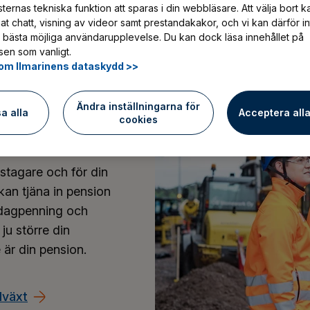
ed arbetspensionsutdraget som finns på tjäns
ternas tekniska funktion att sparas i din webbläsare. Att välja bort k
at chatt, visning av videor samt prestandakakor, och vi kan därför in
knaren kan du uppskatta det slutliga pensio
 bästa möjliga användarupplevelse. Du kan dock läsa innehållet på
en som vanligt.
om Ilmarinens dataskydd >>
Ändra inställningarna för
sa alla
Acceptera all
cookies
tstagare och för din
an tjäna in pension
tsdagpenning och
ju större din
 är din pension.
lväxt