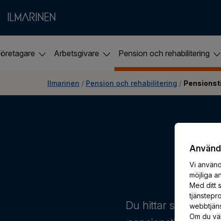
Företagare
Arbetsgivare
Pension och rehabilitering
Ilmarinen
 / 
Pension och rehabilitering
 / 
Pensionsti
Användn
Vi använd
möjliga a
Med ditt s
tjänstepr
Du hittar samlad in
webbtjänst
Om du väl