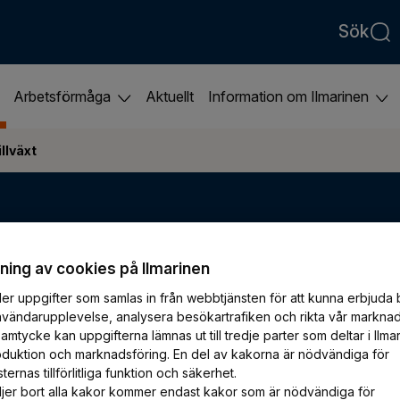
Sök
Arbetsförmåga
Aktuellt
Information om Ilmarinen
llväxt
Pensionstillväxt
ing av cookies på Ilmarinen
er uppgifter som samlas in från webbtjänsten för att kunna erbjuda 
nvändarupplevelse, analysera besökartrafiken och rikta vår marknad
amtycke kan uppgifterna lämnas ut till tredje parter som deltar i Ilma
oduktion och marknadsföring. En del av kakorna är nödvändiga för
formation om pensionsbeloppet och pensionstill
ernas tillförlitliga funktion och säkerhet.
jer bort alla kakor kommer endast kakor som är nödvändiga för