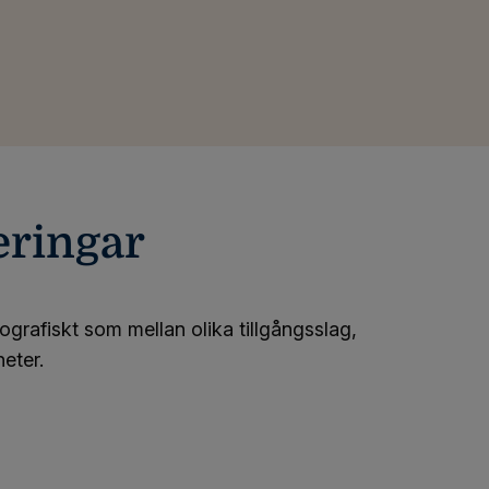
eringar
eografiskt som mellan olika tillgångsslag,
heter.