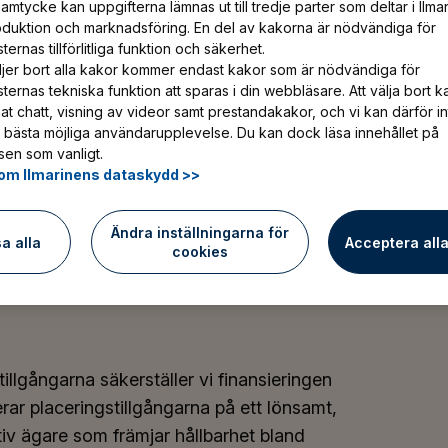
ensioner. Lär känna tillvägagångssätten, prin
amtycke kan uppgifterna lämnas ut till tredje parter som deltar i Ilma
oduktion och marknadsföring. En del av kakorna är nödvändiga för
vår placeringverksamhet.
ernas tillförlitliga funktion och säkerhet.
jer bort alla kakor kommer endast kakor som är nödvändiga för
ternas tekniska funktion att sparas i din webbläsare. Att välja bort k
at chatt, visning av videor samt prestandakakor, och vi kan därför in
 bästa möjliga användarupplevelse. Du kan dock läsa innehållet på
en som vanligt.
om Ilmarinens dataskydd >>
ngstillgångarna
Ändra inställningarna för
tryggande och
sa alla
Acceptera all
cookies
gångarna säkerställer vi finansieringen
rar placeringstillgångarna på ett lönsamt,
tiv ägare som främjar hållbarhet bland