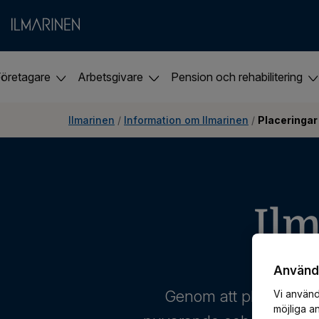
Företagare
Arbetsgivare
Pension och rehabilitering
Ilmarinen
 / 
Information om Ilmarinen
 / 
Placeringar
Ilm
Användn
Genom att placera de 
Vi använd
möjliga a