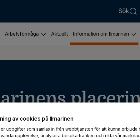
Sök
Arbetsförmåga
Aktuellt
Information om Ilmarinen
arinens placeri
ing av cookies på Ilmarinen
gemensamma pensionstillgångarna säkerställe
er uppgifter som samlas in från webbtjänsten för att kunna erbjuda 
nvändarupplevelse, analysera besökartrafiken och rikta vår marknad