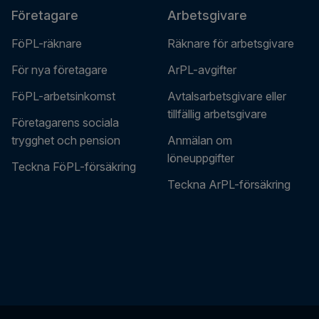
Företagare
Arbetsgivare
FöPL-räknare
Räknare för arbetsgivare
För nya företagare
ArPL-avgifter
FöPL-arbetsinkomst
Avtalsarbetsgivare eller
tillfällig arbetsgivare
Företagarens sociala
trygghet och pension
Anmälan om
löneuppgifter
Teckna FöPL-försäkring
Teckna ArPL-försäkring