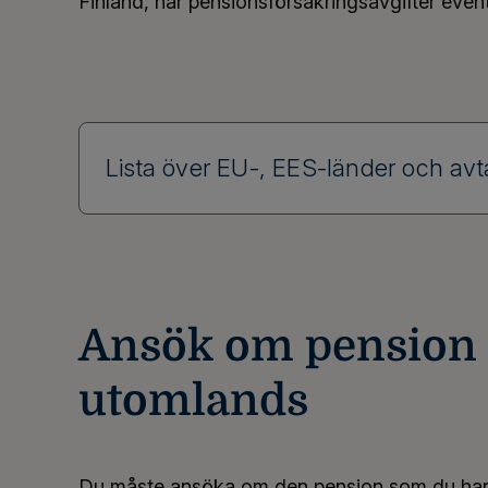
Finland, har pensionsförsäkringsavgifter eventue
Lista över EU-, EES-länder och avt
Ansök om pension 
utomlands
Du måste ansöka om den pension som du har 