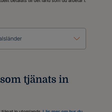
llt betalats till det land som du arbetar i.
alsländer
som tjänats in
tjänat in utomlands.
Läs mer om hur du