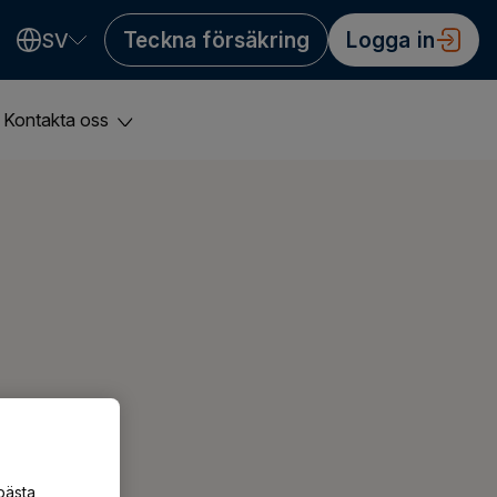
Teckna försäkring
Logga in
SV
Valitse kieli
Välj språk
Choose language
Kontakta oss
bästa