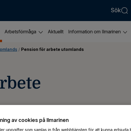
Sök
Arbetsförmåga
Aktuellt
Information om Ilmarinen
tomlands
 / 
Pension för arbete utomlands
arbete
ing av cookies på Ilmarinen
er uppgifter som samlas in från webbtjänsten för att kunna erbjuda 