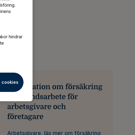
sföring.
rinens
akor hindrar
te
a cookies
Information om försäkring
av utlandsarbete för
arbetsgivare och
företagare
Arbetsgivare, läs mer om försäkring