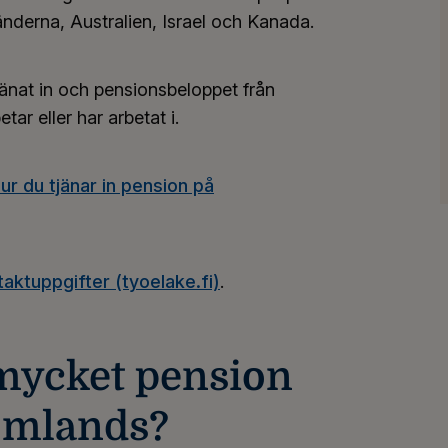
änderna, Australien, Israel och Kanada.
änat in och pensionsbeloppet från
ar eller har arbetat i.
r du tjänar in pension på
aktuppgifter (tyoelake.fi)
.
 mycket pension
tomlands?