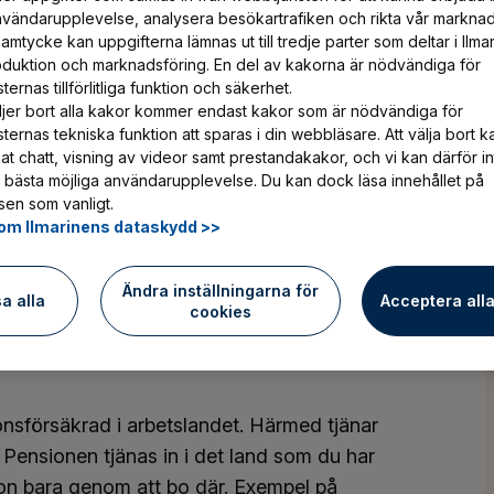
betar utomlands. Vid utlandsarbete
nvändarupplevelse, analysera besökartrafiken och rikta vår marknad
amtycke kan uppgifterna lämnas ut till tredje parter som deltar i Ilma
ets sociala trygghet. Din pension och
oduktion och marknadsföring. En del av kakorna är nödvändiga för
iftningen i ditt arbetsland.
ernas tillförlitliga funktion och säkerhet.
jer bort alla kakor kommer endast kakor som är nödvändiga för
ternas tekniska funktion att sparas i din webbläsare. Att välja bort k
at chatt, visning av videor samt prestandakakor, och vi kan därför in
 bästa möjliga användarupplevelse. Du kan dock läsa innehållet på
en som vanligt.
om Ilmarinens dataskydd >>
ension
Ändra inställningarna för
sa alla
Acceptera all
cookies
onsförsäkrad i arbetslandet. Härmed tjänar
. Pensionen tjänas in i det land som du har
sion bara genom att bo där. Exempel på