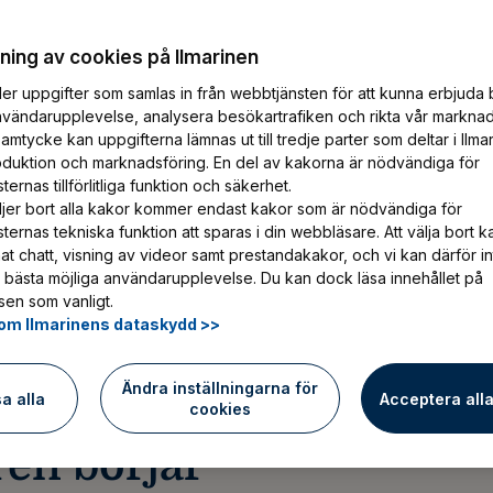
betstagare att orka bättre i arbetet
empel efter en sjukledighet. Det viktiga
ing av cookies på Ilmarinen
d – det vinner både du och
er uppgifter som samlas in från webbtjänsten för att kunna erbjuda 
nvändarupplevelse, analysera besökartrafiken och rikta vår marknad
ingens 10 steg. Gå framåt steg för
amtycke kan uppgifterna lämnas ut till tredje parter som deltar i Ilma
 och företagshälsovården.
oduktion och marknadsföring. En del av kakorna är nödvändiga för
ernas tillförlitliga funktion och säkerhet.
jer bort alla kakor kommer endast kakor som är nödvändiga för
ternas tekniska funktion att sparas i din webbläsare. Att välja bort k
at chatt, visning av videor samt prestandakakor, och vi kan därför in
 bästa möjliga användarupplevelse. Du kan dock läsa innehållet på
en som vanligt.
om Ilmarinens dataskydd >>
Ändra inställningarna för
sa alla
Acceptera all
cookies
ren börjar