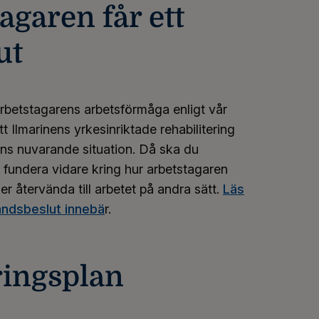
agaren får ett
ut
 arbetstagarens arbetsförmåga enligt vår
t Ilmarinens yrkesinriktade rehabilitering
ens nuvarande situation. Då ska du
fundera vidare kring hur arbetstagaren
ler återvända till arbetet på andra sätt.
Läs
andsbeslut innebä
r.
ringsplan