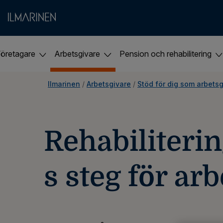
Företagare
Arbetsgivare
Pension och rehabilitering
Ilmarinen
 / 
Arbetsgivare
 / 
Stöd för dig som arbets
Rehabiliteri
s steg för ar