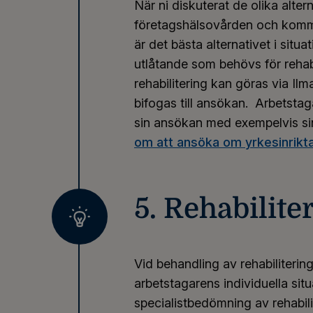
När ni diskuterat de olika alte
företagshälsovården och kommit 
är det bästa alternativet i situ
utlåtande som behövs för rehab
rehabilitering kan göras via Il
bifogas till ansökan. Arbetstaga
sin ansökan med exempelvis sin
om att ansöka om yrkesinrikta
5. Rehabilite
Vid behandling av rehabiliterin
arbetstagarens individuella situ
specialistbedömning av rehabil