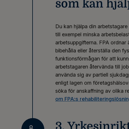
som kan hjäl
Du kan hjälpa din arbetstagare 
till exempel minska arbetsbelas
arbetsuppgifterna. FPA ordnar ä
bibehålla eller återställa den f
funktionsförmågan för att kunna
arbetstagaren återvända till jo
använda sig av partiell sjukda
enligt lagen om företagshälso
söka för anskaffning av olika 
om FPA:s rehabiliteringslösni
3. Yrkesinrik