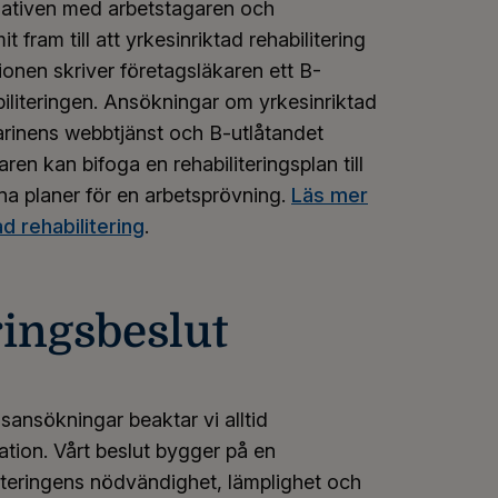
rnativen med arbetstagaren och
fram till att yrkesinriktad rehabilitering
ationen skriver företagsläkaren ett B-
iliteringen. Ansökningar om yrkesinriktad
marinens webbtjänst och B-utlåtandet
ren kan bifoga en rehabiliteringsplan till
a planer för en arbetsprövning.
Läs mer
d rehabilitering
.
ringsbeslut
gsansökningar beaktar vi alltid
ation. Vårt beslut bygger på en
iteringens nödvändighet, lämplighet och