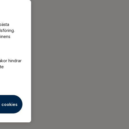
bästa
sföring.
rinens
akor hindrar
te
a cookies