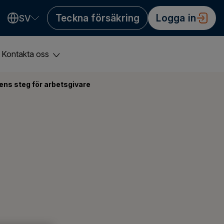
Teckna försäkring
Logga in
SV
Valitse kieli
Välj språk
Choose language
Kontakta oss
ens steg för arbetsgivare