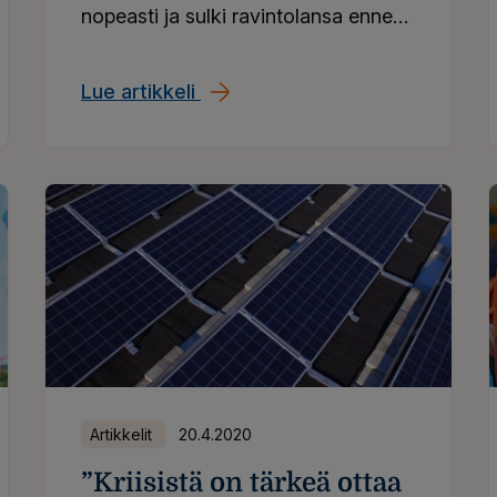
nopeasti ja sulki ravintolansa ennen
viranomaisten määräystä. Lyhyetkin
tta – keksivätkö valtiot ikiliikkujan sen pelastukseks
helpotukset vuokran maksussa
Lue artikkeli
Korona ajoi monet ravintolat kr
antavat tilaa keskittyä olennaiseen
eli ravintolan pitämiseen hengissä.
Artikkelit
20.4.2020
”Kriisistä on tärkeä ottaa