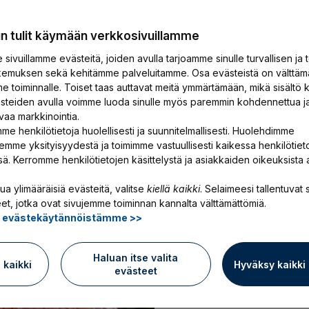
un tulit käymään verkkosivuillamme
sivuillamme evästeitä, joiden avulla tarjoamme sinulle turvallisen ja 
emuksen sekä kehitämme palveluitamme. Osa evästeistä on välttäm
e toiminnalle. Toiset taas auttavat meitä ymmärtämään, mikä sisältö k
ästeiden avulla voimme luoda sinulle myös paremmin kohdennettua j
Artikkelit
13.11.2025
vaa markkinointia.
me henkilötietoja huolellisesti ja suunnitelmallisesti. Huolehdimme
YEL vai TyEL? M
emme yksityisyydestä ja toimimme vastuullisesti kaikessa henkilötiet
ssä. Kerromme henkilötietojen käsittelystä ja asiakkaiden oikeuksista 
Suomessa työntekeminen 
ua ylimääräisiä evästeitä, valitse
kiellä kaikki
. Selaimeesi tallentuvat s
tukenasi vahva sosiaal
et, jotka ovat sivujemme toiminnan kannalta välttämättömiä.
ä evästekäytännöistämme >>
omiin eläkepäiviisi ja va
jo huomenna tai vasta 
Haluan itse valita
ä kaikki
Hyväksy kaikki
evästeet
YEL vai TyEL? Mitä el
Lue artikkeli