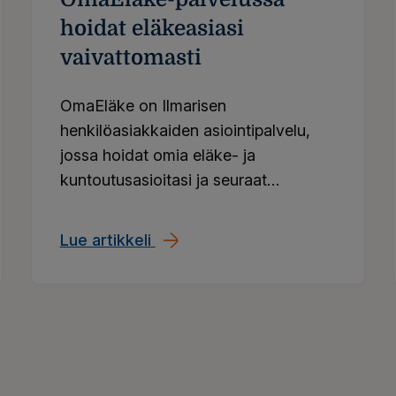
hoidat eläkeasiasi
vaivattomasti
OmaEläke on Ilmarisen
henkilöasiakkaiden asiointipalvelu,
jossa hoidat omia eläke- ja
kuntoutusasioitasi ja seuraat
eläkkeesi kertymistä. Sähköinen
asiointi nopeuttaa eläkehakemuksen
een?
Lue artikkeli
OmaEläke-palvelussa hoidat elä
saapumista perille. Löydät myös
päätökset ja asiakirjat yhdestä
paikasta.