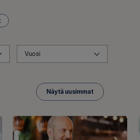
t
Vuosi
Näytä uusimmat