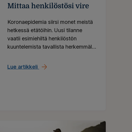
Mittaa henkilöstösi vire
Koronaepidemia siirsi monet meistä
hetkessä etätöihin. Uusi tilanne
vaatii esimiehiltä henkilöstön
kuuntelemista tavallista herkemmällä
korvalla. Nyt kannattaa hyödyntää
Ilmarisen työkalut osana
Lue artikkeli
Miten teillä voidaan? Mittaa henkilöst
etäjohtamista.
 ja kuunnella tiedettä” – Vastuulliset yhtiöt voivat se