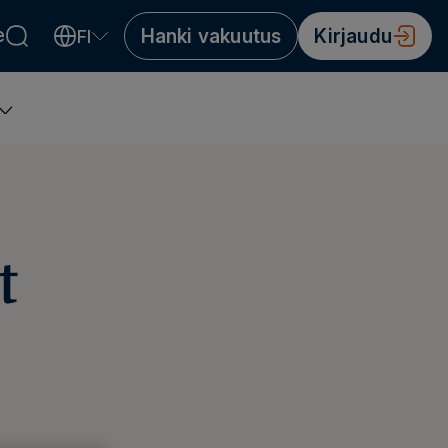
e
Hanki vakuutus
Kirjaudu
FI
Valitse kieli
Välj språk
Choose language
t