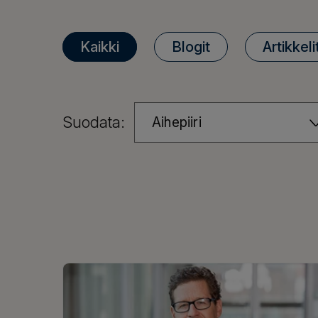
Kaikki
Blogit
Artikkeli
Suodata:
Aihepiiri