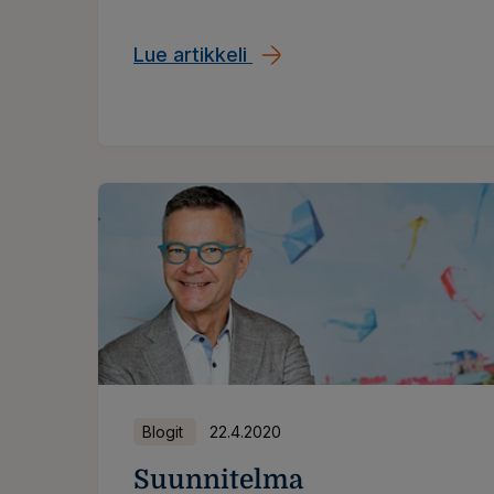
kuka vähemmän.
Lue artikkeli
Korona kurittaa myös talou
Blogit
22.4.2020
Suunnitelma