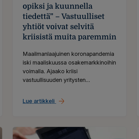
opiksi ja kuunnella
tiedettä” – Vastuulliset
yhtiöt voivat selvitä
kriisistä muita paremmin
Maailmanlaajuinen koronapandemia
iski maaliskuussa osakemarkkinoihin
voimalla. Ajaako kriisi
vastuullisuuden yritysten
en työterveysyhteistyöhön
liiketoiminnassa ja sijoittamisessa
sivuraiteelle vai kaiken sijoittamisen
Lue artikkeli
”Kriisistä on tärkeä ottaa opiksi
keskiöön?