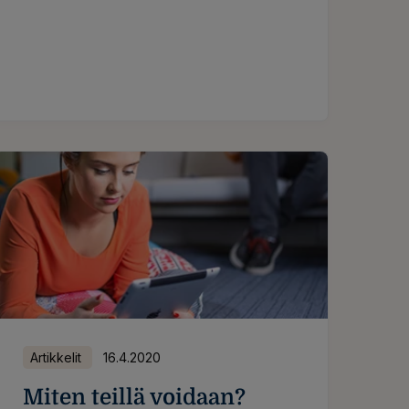
palataan työhön, johon kuntoutujalla
i?
on jo olemassa oleva osaaminen
iisiin – "Helpotukset vuokrissa antava tilaa keskittyä
Artikkelit
16.4.2020
Miten teillä voidaan?