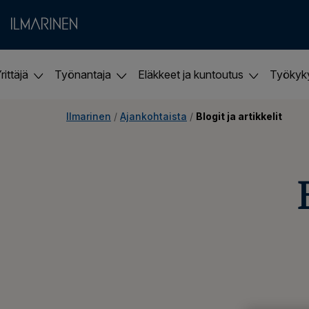
rittäjä
Työnantaja
Eläkkeet ja kuntoutus
Työky
Ilmarinen
 / 
Ajankohtaista
 / 
Blogit ja artikkelit