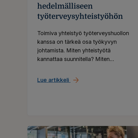
hedelmälliseen
työterveysyhteistyöhön
Toimiva yhteistyö työterveyshuollon
kanssa on tärkeä osa työkyvyn
johtamista. Miten yhteistyötä
kannattaa suunnitella? Miten
työterveyshuollon
toimintasuunnitelma kannattaa
Lue artikkeli
Suunnitelma hedelmällise
rakentaa?