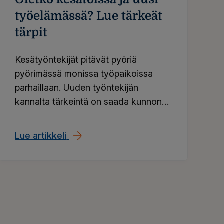
työelämässä? Lue tärkeät
tärpit
Kesätyöntekijät pitävät pyöriä
pyörimässä monissa työpaikoissa
parhaillaan. Uuden työntekijän
kannalta tärkeintä on saada kunnon
perehdytys työhön, mutta on
muutakin, mistä työelämän tulokkaan
keasiasi vaivattomasti
Lue artikkeli
Oletko kesätöissä ja uusi työelämäs
on hyvä tietää.