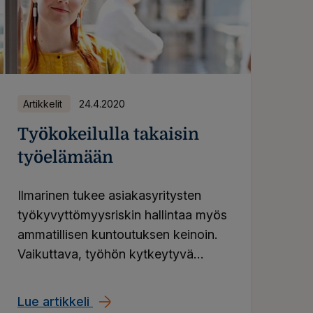
Artikkelit
24.4.2020
Työkokeilulla takaisin
työelämään
Ilmarinen tukee asiakasyritysten
työkyvyttömyysriskin hallintaa myös
ammatillisen kuntoutuksen keinoin.
Vaikuttava, työhön kytkeytyvä
kuntoutus pidentää työuria ja luo
mahdollisuuden parempaan
Lue artikkeli
Työkokeilulla takaisin työelämään
työelämään. Työkokeilun avulla