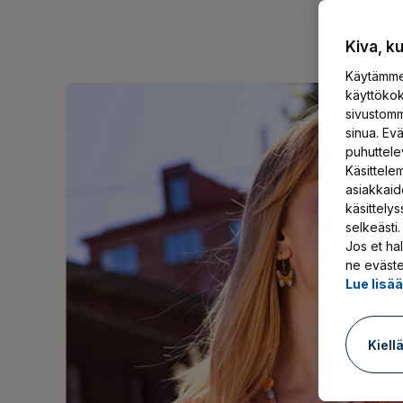
Kiva, k
Käytämme 
käyttökok
sivustomm
sinua. Ev
puhuttele
Käsittelem
asiakkaid
käsittely
selkeästi.
Jos et hal
ne eväste
Lue lisä
Kiell