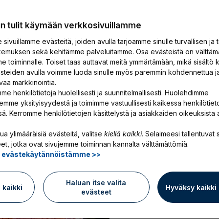
un tulit käymään verkkosivuillamme
sivuillamme evästeitä, joiden avulla tarjoamme sinulle turvallisen ja 
emuksen sekä kehitämme palveluitamme. Osa evästeistä on välttäm
e toiminnalle. Toiset taas auttavat meitä ymmärtämään, mikä sisältö k
ästeiden avulla voimme luoda sinulle myös paremmin kohdennettua j
Artikkelit
13.11.2025
vaa markkinointia.
me henkilötietoja huolellisesti ja suunnitelmallisesti. Huolehdimme
YEL vai TyEL? M
emme yksityisyydestä ja toimimme vastuullisesti kaikessa henkilötiet
ssä. Kerromme henkilötietojen käsittelystä ja asiakkaiden oikeuksista 
Suomessa työntekeminen 
ua ylimääräisiä evästeitä, valitse
kiellä kaikki
. Selaimeesi tallentuvat s
tukenasi vahva sosiaal
et, jotka ovat sivujemme toiminnan kannalta välttämättömiä.
ä evästekäytännöistämme >>
omiin eläkepäiviisi ja va
jo huomenna tai vasta 
Haluan itse valita
ä kaikki
Hyväksy kaikki
evästeet
YEL vai TyEL? Mitä el
Lue artikkeli