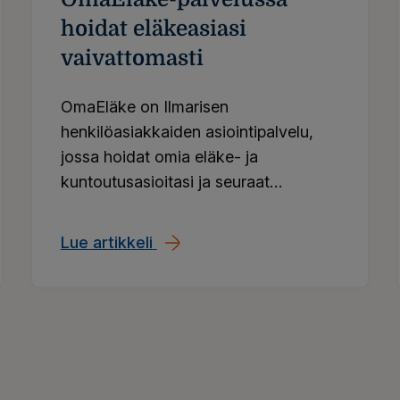
hoidat eläkeasiasi
vaivattomasti
OmaEläke on Ilmarisen
henkilöasiakkaiden asiointipalvelu,
jossa hoidat omia eläke- ja
kuntoutusasioitasi ja seuraat
eläkkeesi kertymistä. Sähköinen
asiointi nopeuttaa eläkehakemuksen
een?
Lue artikkeli
OmaEläke-palvelussa hoidat elä
saapumista perille. Löydät myös
päätökset ja asiakirjat yhdestä
paikasta.