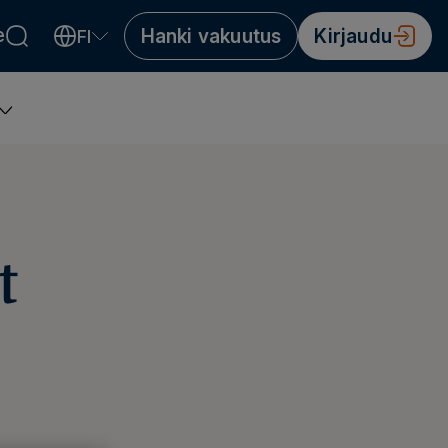
e
Hanki vakuutus
Kirjaudu
FI
Valitse kieli
Välj språk
Choose language
t