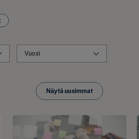
t
Vuosi
Näytä uusimmat