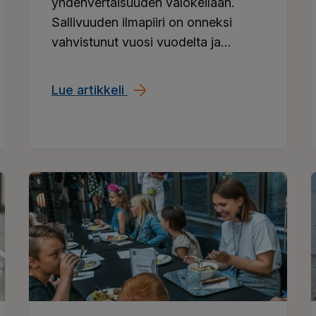
yhdenvertaisuuden valokeilaan.
Sallivuuden ilmapiiri on onneksi
vahvistunut vuosi vuodelta ja
moniarvoisuus on entistä
hyväksytympää. Suvaitsevuutta
Lue artikkeli
Salli, älä syrji
tarvitaan välttämättä myös
ijän summa
työelämässä.