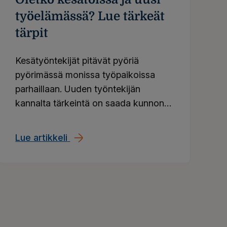
työelämässä? Lue tärkeät
tärpit
Kesätyöntekijät pitävät pyöriä
pyörimässä monissa työpaikoissa
parhaillaan. Uuden työntekijän
kannalta tärkeintä on saada kunnon
perehdytys työhön, mutta on
muutakin, mistä työelämän tulokkaan
keasiasi vaivattomasti
Lue artikkeli
Oletko kesätöissä ja uusi työelämäs
on hyvä tietää.