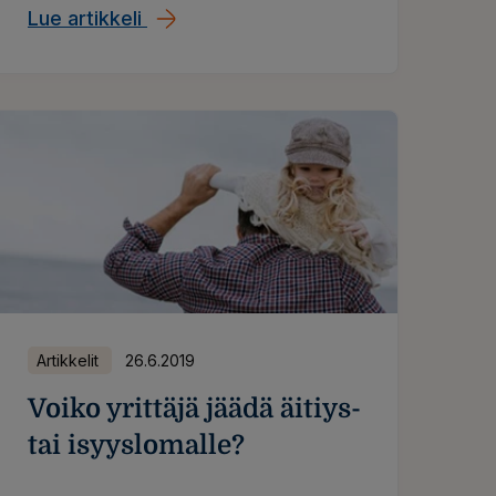
kyseisen lausunnon välillä on jyrkkä.
Lue artikkeli
Mikä on arvojen arvo muuttuvassa t
Mutta miten tähän on tultu?
Artikkelit
26.6.2019
Voiko yrittäjä jäädä äitiys-
tai isyyslomalle?