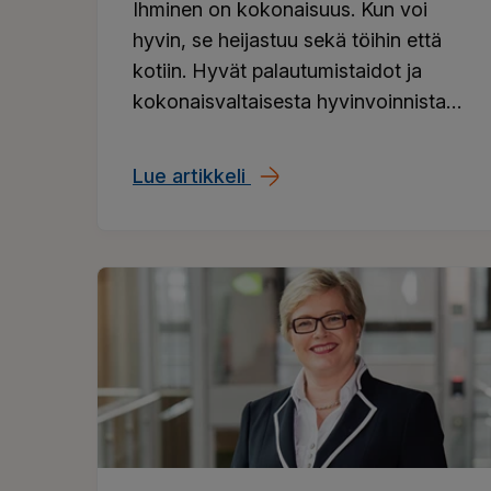
Ihminen on kokonaisuus. Kun voi
hyvin, se heijastuu sekä töihin että
kotiin. Hyvät palautumistaidot ja
kokonaisvaltaisesta hyvinvoinnista
huolehtiminen ovatkin
nykytyöelämän tärkeimpiä
Lue artikkeli
Hyvinvointi on monen tek
valttikortteja – ja niistä voivat
huolehtia niin työntekijä kuin
työnantajakin.