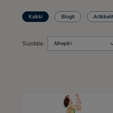
Kaikki
Blogit
Artikkeli
Suodata:
Aihepiiri