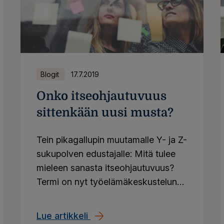
Blogit
17.7.2019
Onko itseohjautuvuus
sittenkään uusi musta?
Tein pikagallupin muutamalle Y- ja Z-
sukupolven edustajalle: Mitä tulee
mieleen sanasta itseohjautuvuus?
Termi on nyt työelämäkeskustelun
trendikkäin.
Lue artikkeli
Onko itseohjautuvuus sittenkä