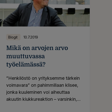
Blogit
10.7.2019
Mikä on arvojen arvo
muuttuvassa
työelämässä?
”Henkilöstö on yrityksemme tärkein
voimavara” on pahimmillaan klisee,
jonka kuuleminen voi aiheuttaa
akuutin kiukkureaktion – varsinkin,
jos ristiriita oman kokemuksen ja
än uusi musta?