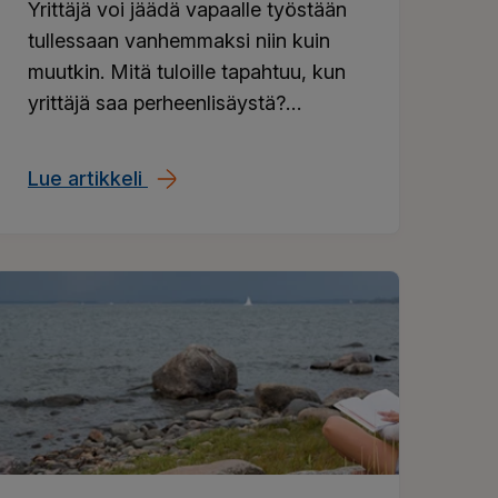
Yrittäjä voi jäädä vapaalle työstään
tullessaan vanhemmaksi niin kuin
muutkin. Mitä tuloille tapahtuu, kun
yrittäjä saa perheenlisäystä?
Millainen on yrittäjän turva
perhevapaalla?
Lue artikkeli
Voiko yrittäjä jäädä äitiys- tai isyysl