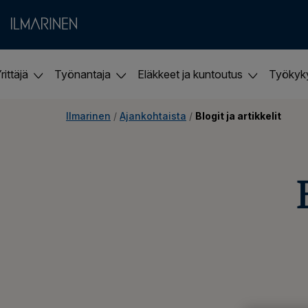
rittäjä
Työnantaja
Eläkkeet ja kuntoutus
Työky
Ilmarinen
 / 
Ajankohtaista
 / 
Blogit ja artikkelit