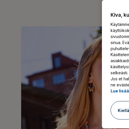
Kiva, k
Käytämme 
käyttökok
sivustomm
sinua. Ev
puhuttele
Käsittelem
asiakkaid
käsittely
selkeästi.
Jos et hal
ne eväste
Lue lisä
Kiell