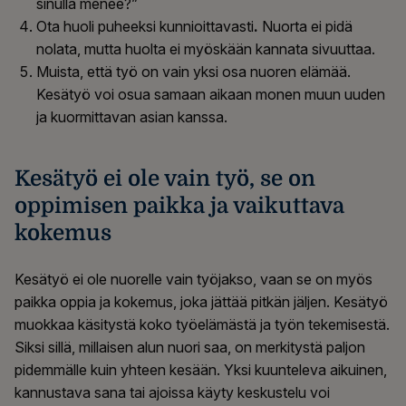
sinulla menee?”
Ota huoli puheeksi kunnioittavasti
.
Nuorta ei pidä
nolata, mutta huolta ei myöskään kannata sivuuttaa.
Muista, että työ on vain yksi osa nuoren elämää.
Kesätyö voi osua samaan aikaan monen muun uuden
ja kuormittavan asian kanssa.
Kesätyö ei ole vain työ, se on
oppimisen paikka ja vaikuttava
kokemus
Kesätyö ei ole nuorelle vain työjakso, vaan se on myös
paikka oppia ja kokemus, joka jättää pitkän jäljen. Kesätyö
muokkaa käsitystä koko työelämästä ja työn tekemisestä.
Siksi sillä, millaisen alun nuori saa, on merkitystä paljon
pidemmälle kuin yhteen kesään. Yksi kuunteleva aikuinen,
kannustava sana tai ajoissa käyty keskustelu voi