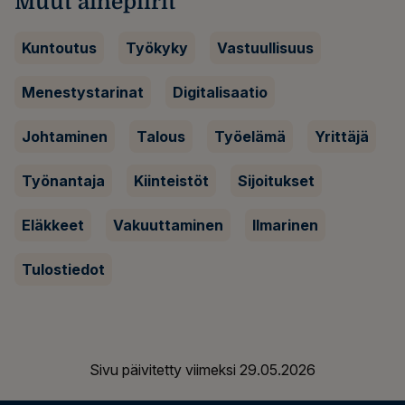
Muut aihepiirit
Kuntoutus
Työkyky
Vastuullisuus
Menestystarinat
Digitalisaatio
Johtaminen
Talous
Työelämä
Yrittäjä
Työnantaja
Kiinteistöt
Sijoitukset
Eläkkeet
Vakuuttaminen
Ilmarinen
Tulostiedot
Sivu päivitetty viimeksi
29.05.2026