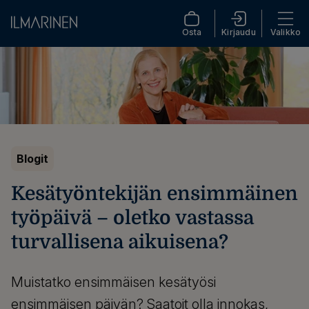
Osta
Kirjaudu
Valikko
Blogit
Kesätyöntekijän ensimmäinen
työpäivä – oletko vastassa
turvallisena aikuisena?
Muistatko ensimmäisen kesätyösi
ensimmäisen päivän? Saatoit olla innokas,