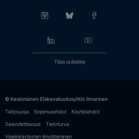
Työkykypalvelut
Usein kysytyt kysymykset
Anna palautetta
Laskutusasiat
Tilaa uutiskirje
© Keskinäinen Eläkevakuutusyhtiö Ilmarinen
Tietosuoja
Sopimusehdot
Käyttöehdot
Saavutettavuus
Tietoturva
Väärinkäytösten ilmoittaminen