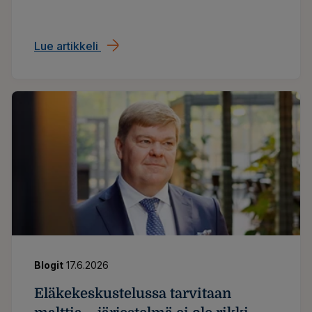
panostaa ja mitä näkökulmia kannattaa
huomioida?
Lue artikkeli
Liikuntaetu ei pelasta, jos työpäivä kulu
Blogit
17.6.2026
Eläkekeskustelussa tarvitaan