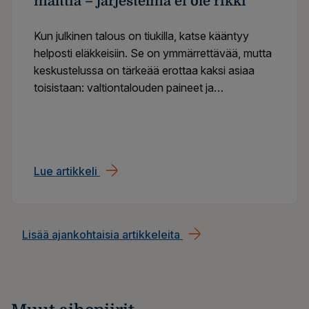
malttia – järjestelmä ei ole rikki
Kun julkinen talous on tiukilla, katse kääntyy
helposti eläkkeisiin. Se on ymmärrettävää, mutta
keskustelussa on tärkeää erottaa kaksi asiaa
toisistaan: valtiontalouden paineet ja
työeläkejärjestelmän oma rahoituksellinen tila.
Lue artikkeli
Eläkekeskustelussa tarvitaan malttia – jär
Lisää ajankohtaisia artikkeleita