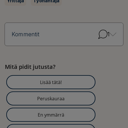
Yrittäjä
Työnantaja
Kommentit
1
Mitä pidit jutusta?
Lisää tätä!
Peruskauraa
En ymmärrä