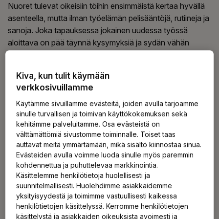
Nuoret tulevat oikeisiin töihin ensimmäistä kertaa hyvällä
asenteella, mutta ilman työelämän pelisääntöjä, rutiineja ja
sanoja. Joka tapauksessa jokainen uudessa työssä
aloittava on pää täynnä kysymyksiä ja sydän vähän
syrjällään: mitä jos mokaan, mitä jos en ymmärrä, mitä jos
en osaa?
Kiva, kun tulit käymään
verkkosivuillamme
Ajattelen, että kesätyöntekijän varhainen tukeminen
Käytämme sivuillamme evästeitä, joiden avulla tarjoamme
tarkoittaa ennen kaikkea turvallisen, selkeän ja
sinulle turvallisen ja toimivan käyttökokemuksen sekä
kannustavan alun tarjoamista. Vastassa on syytä olla yksi
kehitämme palveluitamme. Osa evästeistä on
aikuinen, johon nuori voi aina turvata.
välttämättömiä sivustomme toiminnalle. Toiset taas
auttavat meitä ymmärtämään, mikä sisältö kiinnostaa sinua.
Evästeiden avulla voimme luoda sinulle myös paremmin
Ole se tyyppi, joka huomaa ja jolta
kohdennettua ja puhuttelevaa markkinointia.
Käsittelemme henkilötietoja huolellisesti ja
uskaltaa kysyä
suunnitelmallisesti. Huolehdimme asiakkaidemme
yksityisyydestä ja toimimme vastuullisesti kaikessa
Varhainen tuki nuorten kanssa on usein arkista, pientä ja
henkilötietojen käsittelyssä. Kerromme henkilötietojen
ennaltaehkäisevää. Se näkyy siinä, että joku huomaa,
käsittelystä ja asiakkaiden oikeuksista avoimesti ja