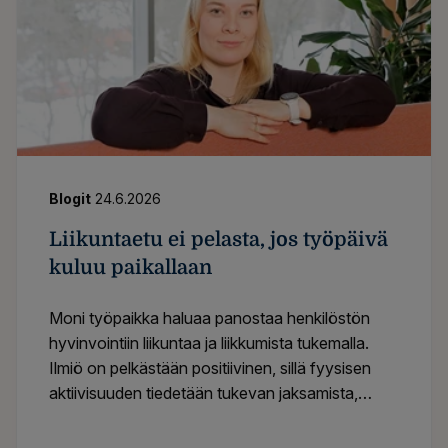
Blogit
24.6.2026
Liikuntaetu ei pelasta, jos työpäivä
kuluu paikallaan
Moni työpaikka haluaa panostaa henkilöstön
hyvinvointiin liikuntaa ja liikkumista tukemalla.
Ilmiö on pelkästään positiivinen, sillä fyysisen
aktiivisuuden tiedetään tukevan jaksamista,
vireyttä, palautumista ja työkykyä. Keinoja on
olemassa lukuisia, mutta mihin olisi syytä