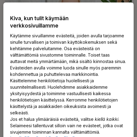
Kiva, kun tulit käymään
verkkosivuillamme
Käytämme sivuillamme evästeitä, joiden avulla tarjoamme
sinulle turvallisen ja toimivan käyttökokemuksen sekä
kehitämme palveluitamme. Osa evästeistä on
välttämättömiä sivustomme toiminnalle. Toiset taas
auttavat meitä ymmärtämään, mikä sisältö kiinnostaa sinua.
Blogit
24.6.2026
Evästeiden avulla voimme luoda sinulle myös paremmin
kohdennettua ja puhuttelevaa markkinointia.
Liikuntaetu ei pelasta, jos työpäivä
Käsittelemme henkilötietoja huolellisesti ja
kuluu paikallaan
suunnitelmallisesti. Huolehdimme asiakkaidemme
yksityisyydestä ja toimimme vastuullisesti kaikessa
Moni työpaikka haluaa panostaa henkilöstön
henkilötietojen käsittelyssä. Kerromme henkilötietojen
käsittelystä ja asiakkaiden oikeuksista avoimesti ja
hyvinvointiin liikuntaa ja liikkumista tukemalla.
selkeästi.
Ilmiö on pelkästään positiivinen, sillä fyysisen
Jos et halua ylimääräisiä evästeitä, valitse
kiellä kaikki
.
aktiivisuuden tiedetään tukevan jaksamista,
Selaimeesi tallentuvat silloin vain ne evästeet, jotka ovat
vireyttä, palautumista ja työkykyä. Keinoja on
sivujemme toiminnan kannalta välttämättömiä.