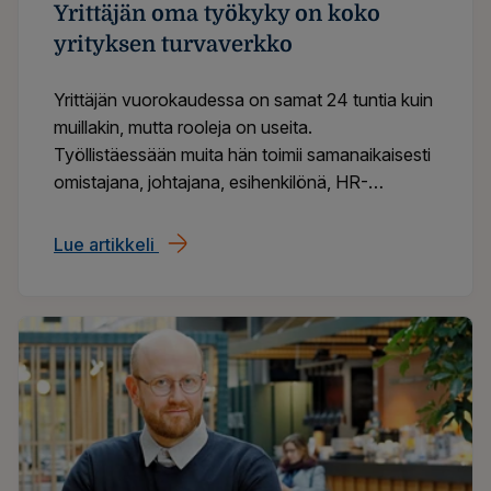
Yrittäjän oma työkyky on koko
yrityksen turvaverkko
Yrittäjän vuorokaudessa on samat 24 tuntia kuin
muillakin, mutta rooleja on useita.
Työllistäessään muita hän toimii samanaikaisesti
omistajana, johtajana, esihenkilönä, HR-
ammattilaisena sekä usein myös oman alansa
kovana substanssiosaajana. Miten yrittäjän
Lue artikkeli
Yrittäjän oma työkyky on koko yrityksen
kuormitus näkyy pienyrityksen arjessa?