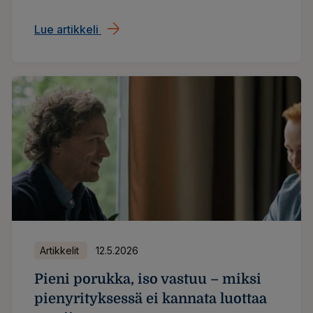
lutviutumaan, riippui varmasti paljon siitä, miten
sinut otettiin vastaan.
Lue artikkeli
Kesätyöntekijän ensimmäinen työpäivä – 
Artikkelit
12.5.2026
Pieni porukka, iso vastuu – miksi
pienyrityksessä ei kannata luottaa