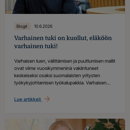
Blogit
10.6.2026
Varhainen tuki on kuollut, eläköön
varhainen tuki!
Varhaisen tuen, välittämisen ja puuttumisen mallit
ovat viime vuosikymmeninä vakiintuneet
keskeiseksi osaksi suomalaisten yritysten
työkykyjohtamisen työkalupakkia. Varhaisen
tuen mallien yleisyys huomioiden on erikoista,
kuinka vähän niitä on tutkittu. Juuri julkaistu
Lue artikkeli
Varhainen tuki on kuollut, eläköön varhai
Varhainen tuki sanoista tekoihin -tutkimuksemme
(Mertanen ym., 2026) selvitti poikkeuksellisen
laajalta joukolta esihenkilöitä, mitä he ajattelevat
varhaisen tuen mallien soveltamisesta