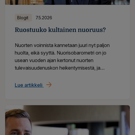
Blogit
7.5.2026
Ruostuuko kultainen nuoruus?
Nuorten voinnista kannetaan juuri nyt paljon
huolta, eikä syyttä. Nuorisobarometri on jo
usean vuoden ajan kertonut nuorten
tulevaisuudenuskon heikentymisestä, ja
kouluterveyskyselyissä ja eri hoitorekistereissä
on nähty masennus- ja ahdistuneisuusoireiden
Lue artikkeli
Ruostuuko kultainen nuoruus?
yleistymistä. Keskustelussa esiin nousevat usein
maailmantilanteen epävarmuus, ilmastohuoli ja
sosiaalisen median paineet. Ne ovat kaikki
todellisia ilmiöitä, jotka koskettavat monia nuoria.