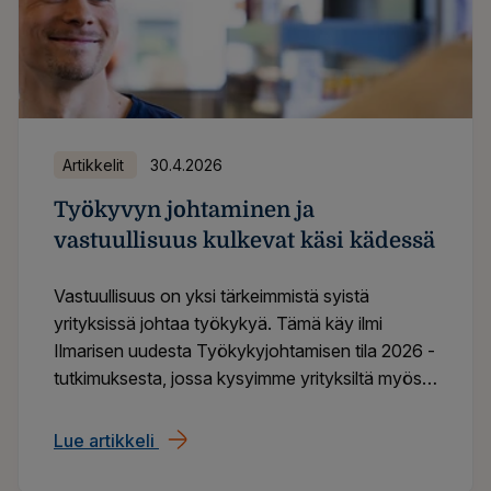
Artikkelit
30.4.2026
Työkyvyn johtaminen ja
vastuullisuus kulkevat käsi kädessä
Vastuullisuus on yksi tärkeimmistä syistä
yrityksissä johtaa työkykyä. Tämä käy ilmi
Ilmarisen uudesta Työkykyjohtamisen tila 2026 -
tutkimuksesta, jossa kysyimme yrityksiltä myös,
miten sosiaalista vastuullisuutta johdetaan ja
miten se heijastuu työkyvyn johtamiseen.
Lue artikkeli
Työkyvyn johtaminen ja vastuullisuus ku