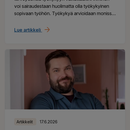
voi sairaudestaan huolimatta olla työkykyinen
sopivaan työhön. Työkykyä arvioidaan monissa
erilaisissa tilanteissa, kuten sairastumisen,
kuntoutuksen tai eläkkeen hakemisen
Lue artikkeli
Miten arvioida ja mitata työkykyä?
yhteydessä. Miten työkykyä voi mitata ja miten
arviointi etenee?
Artikkelit
17.6.2026