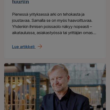
tuuriin
Pienessä yrityksessä arki on tehokasta ja
joustavaa. Samalla se on myös haavoittuvaa.
Yhdenkin ihmisen poissaolo näkyy nopeasti –
aikatauluissa, asiakastyössä tai yrittäjän omassa
jaksamisessa.
Lue artikkeli
Pieni porukka, iso vastuu – miksi pienyri