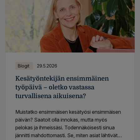
käytännössä. Tulokset ovat monin tavoin
yllättäviä.
Blogit
29.5.2026
Kesätyöntekijän ensimmäinen
työpäivä – oletko vastassa
turvallisena aikuisena?
Muistatko ensimmäisen kesätyösi ensimmäisen
päivän? Saatoit olla innokas, mutta myös
pelokas ja ihmeissäsi. Todennäköisesti sinua
jännitti mahdottomasti. Se, miten asiat lähtivät