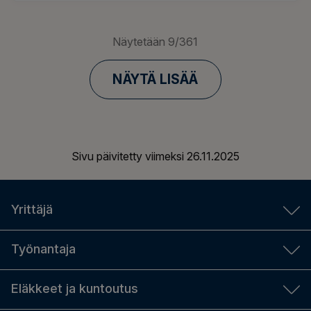
Näytetään
9
/
361
NÄYTÄ LISÄÄ
Sivu päivitetty viimeksi
26.11.2025
Yrittäjä
YEL-laskuri
Työnantaja
Aloittavalle yrittäjälle
Työnantajan laskurit
Eläkkeet ja kuntoutus
YEL-työtulo
TyEL-maksut