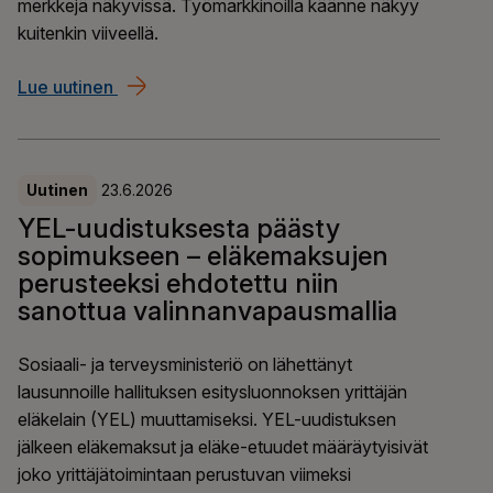
merkkejä näkyvissä. Työmarkkinoilla käänne näkyy
kuitenkin viiveellä.
Lue uutinen
Ilmarisen suhdanneindeksi: Taloudessa on ka
Uutinen
23.6.2026
YEL-uudistuksesta päästy
sopimukseen – eläkemaksujen
perusteeksi ehdotettu niin
sanottua valinnanvapausmallia
Sosiaali- ja terveysministeriö on lähettänyt
lausunnoille hallituksen esitysluonnoksen yrittäjän
eläkelain (YEL) muuttamiseksi. YEL-uudistuksen
jälkeen eläkemaksut ja eläke-etuudet määräytyisivät
joko yrittäjätoimintaan perustuvan viimeksi