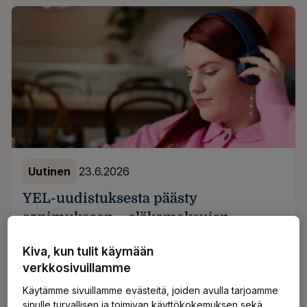
Uutinen
23.6.2026
YEL-uudistuksesta päästy
sopimukseen – eläkemaksujen
perusteeksi ehdotettu niin sanottua
Kiva, kun tulit käymään
valinnanvapausmallia
verkkosivuillamme
Sosiaali- ja terveysministeriö on lähettänyt
Käytämme sivuillamme evästeitä, joiden avulla tarjoamme
sinulle turvallisen ja toimivan käyttökokemuksen sekä