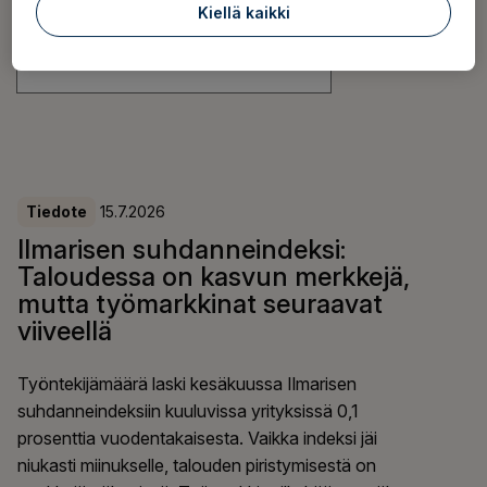
Aihepiiri
Kiellä kaikki
Vuosi
Tiedote
15.7.2026
Ilmarisen suhdanneindeksi:
Taloudessa on kasvun merkkejä,
mutta työmarkkinat seuraavat
viiveellä
Työntekijämäärä laski kesäkuussa Ilmarisen
suhdanneindeksiin kuuluvissa yrityksissä 0,1
prosenttia vuodentakaisesta. Vaikka indeksi jäi
niukasti miinukselle, talouden piristymisestä on