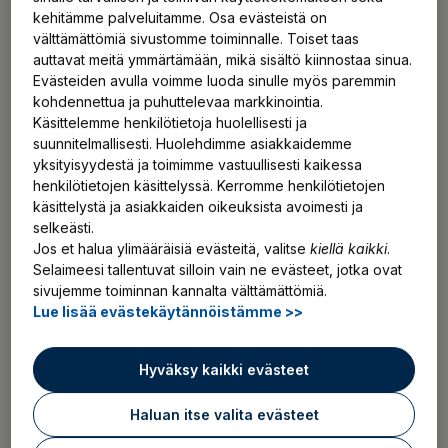
lausunnoille hallituksen esitysluonnoksen yrittäjän
kehitämme palveluitamme. Osa evästeistä on
eläkelain (YEL) muuttamiseksi. YEL-uudistuksen
välttämättömiä sivustomme toiminnalle. Toiset taas
jälkeen eläkemaksut ja eläke-etuudet määräytyisivät
auttavat meitä ymmärtämään, mikä sisältö kiinnostaa sinua.
joko yrittäjätoimintaan perustuvan viimeksi
Evästeiden avulla voimme luoda sinulle myös paremmin
päättyneen verotuksen ansiotulojen tai
kohdennettua ja puhuttelevaa markkinointia.
Käsittelemme henkilötietoja huolellisesti ja
nykyisenkaltaisen kokonaisarvioon perustuvan
suunnitelmallisesti. Huolehdimme asiakkaidemme
työtulon perusteella.
yksityisyydestä ja toimimme vastuullisesti kaikessa
henkilötietojen käsittelyssä. Kerromme henkilötietojen
käsittelystä ja asiakkaiden oikeuksista avoimesti ja
YEL-uudistuksesta päästy sopimukseen – eläkemaksujen
Lue uutinen
selkeästi.
Jos et halua ylimääräisiä evästeitä, valitse
kiellä kaikki
.
Selaimeesi tallentuvat silloin vain ne evästeet, jotka ovat
sivujemme toiminnan kannalta välttämättömiä.
Lue lisää evästekäytännöistämme >>
Lisää uutisia ja tiedotteita
Hyväksy kaikki evästeet
Suodata:
Haluan itse valita evästeet