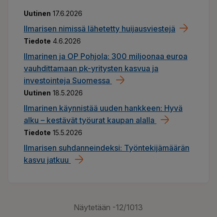
Uutinen
17.6.2026
​​Ilmarisen nimissä lähetetty huijausviestejä​
Tiedote
4.6.2026
Ilmarinen ja OP Pohjola: 300 miljoonaa euroa
vauhdittamaan pk-yritysten kasvua ja
investointeja Suomessa
Uutinen
18.5.2026
Ilmarinen käynnistää uuden hankkeen: Hyvä
alku – kestävät työurat kaupan alalla
Tiedote
15.5.2026
Ilmarisen suhdanneindeksi: Työntekijämäärän
kasvu jatkuu
Näytetään
-12
/
1013