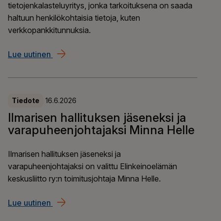
tietojenkalasteluyritys, jonka tarkoituksena on saada
haltuun henkilökohtaisia tietoja, kuten
verkkopankkitunnuksia.
Lue uutinen
​​Ilmarisen nimissä lähetetty huijausviestejä​
Tiedote
16.6.2026
Ilmarisen hallituksen jäseneksi ja
varapuheenjohtajaksi Minna Helle
Ilmarisen hallituksen jäseneksi ja
varapuheenjohtajaksi on valittu Elinkeinoelämän
keskusliitto ry:n toimitusjohtaja Minna Helle.
Lue uutinen
Ilmarisen hallituksen jäseneksi ja varapuheen