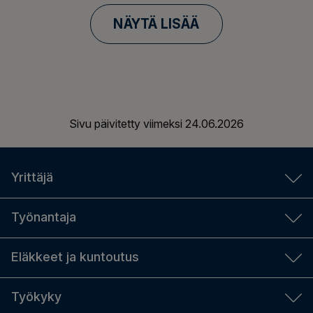
NÄYTÄ LISÄÄ
Sivu päivitetty viimeksi
24.06.2026
Yrittäjä
YEL-laskuri
Työnantaja
Aloittavalle yrittäjälle
Työnantajan laskurit
Eläkkeet ja kuntoutus
YEL-työtulo
TyEL-maksut
Yrittäjän sosiaaliturva ja eläke
Eläkkeen määrä
Työkyky
Sopimustyönantaja vai tilapäinen työnantaja
Hanki YEL-vakuutus
Hae eläkettä