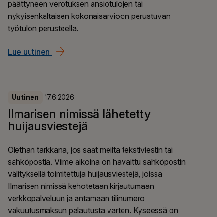
päättyneen verotuksen ansiotulojen tai
nykyisenkaltaisen kokonaisarvioon perustuvan
työtulon perusteella.
Lue uutinen
YEL-uudistuksesta päästy sopimukseen – eläk
Uutinen
17.6.2026
​​Ilmarisen nimissä lähetetty
huijausviestejä​
Olethan tarkkana, jos saat meiltä tekstiviestin tai
sähköpostia. Viime aikoina on havaittu sähköpostin
välityksellä toimitettuja huijausviestejä, joissa
Ilmarisen nimissä kehotetaan kirjautumaan
verkkopalveluun ja antamaan tilinumero
vakuutusmaksun palautusta varten. Kyseessä on