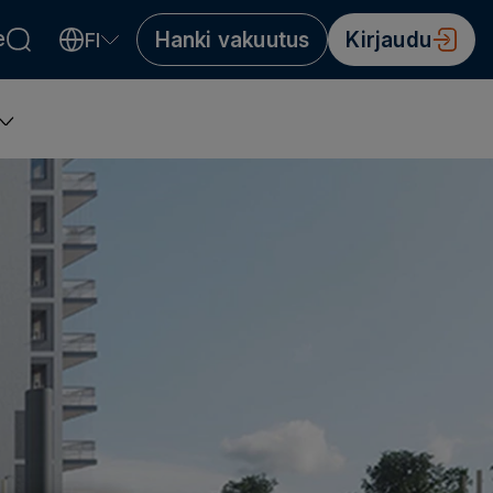
e
Hanki vakuutus
Kirjaudu
FI
Valitse kieli
Välj språk
Choose language