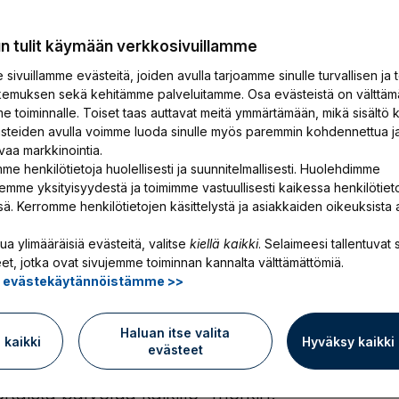
un tulit käymään verkkosivuillamme
sivuillamme evästeitä, joiden avulla tarjoamme sinulle turvallisen ja 
emuksen sekä kehitämme palveluitamme. Osa evästeistä on välttäm
e toiminnalle. Toiset taas auttavat meitä ymmärtämään, mikä sisältö k
ästeiden avulla voimme luoda sinulle myös paremmin kohdennettua j
vaa markkinointia.
me henkilötietoja huolellisesti ja suunnitelmallisesti. Huolehdimme
emme yksityisyydestä ja toimimme vastuullisesti kaikessa henkilötiet
ssä. Kerromme henkilötietojen käsittelystä ja asiakkaiden oikeuksista 
a palvelua
ua ylimääräisiä evästeitä, valitse
kiellä kaikki
. Selaimeesi tallentuvat s
et, jotka ovat sivujemme toiminnan kannalta välttämättömiä.
ä evästekäytännöistämme >>
kki
Haluan itse valita
ä kaikki
Hyväksy kaikki
evästeet
taista palvelua kaikille -merkin.