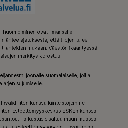
 huomioiminen ovat Ilmariselle
lähtee ajatuksesta, että tilojen tulee
äntilanteiden mukaan. Väestön ikääntyessä
aisujen merkitys korostuu.
eljännesmiljoonalle suomalaiselle, joilla
a arjen sujumiselle.
nvalidiliiton kanssa kiinteistöjemme
iliiton Esteettömyyskeskus ESKEn kanssa
hat asuntoa. Tarkastus sisältää muun muassa
uus- ja esteettömyysarvion. Tavoitteena