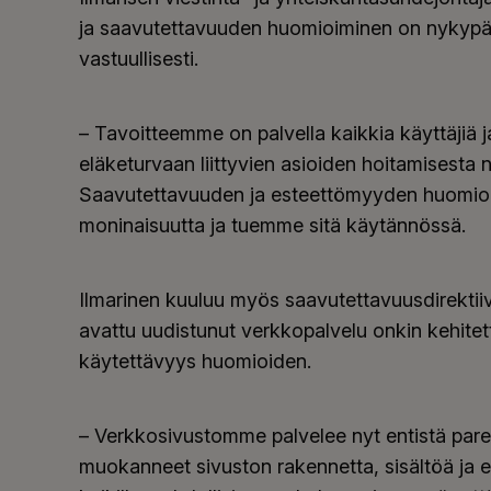
ja saavutettavuuden huomioiminen on nykypäiv
vastuullisesti.
– Tavoitteemme on palvella kaikkia käyttäjiä 
eläketurvaan liittyvien asioiden hoitamisesta n
Saavutettavuuden ja esteettömyyden huomio
moninaisuutta ja tuemme sitä käytännössä.
Ilmarinen kuuluu myös saavutettavuusdirektiivi
avattu uudistunut verkkopalvelu onkin kehitett
käytettävyys huomioiden.
– Verkkosivustomme palvelee nyt entistä par
muokanneet sivuston rakennetta, sisältöä ja esi