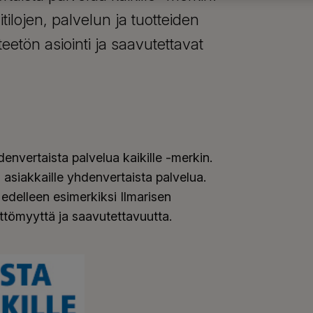
tilojen, palvelun ja tuotteiden
eetön asiointi ja saavutettavat
denvertaista palvelua kaikille -merkin.
n asiakkaille yhdenvertaista palvelua.
delleen esimerkiksi Ilmarisen
ettömyyttä ja saavutettavuutta.