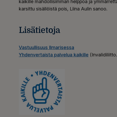
kaikille mahdollisimman helppoa ja ymmärrettä
karsittu sisällöistä pois, Liina Aulin sanoo.
Lisätietoja
Vastuullisuus Ilmarisessa
Yhdenvertaista palvelua kaikille
(Invalidiliitto.