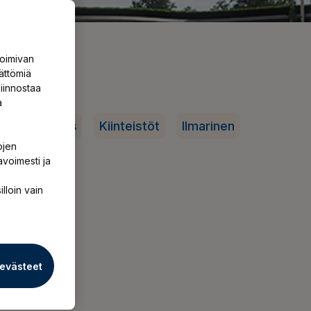
toimivan
ättömiä
iinnostaa
a
Vastuullisuus
Kiinteistöt
Ilmarinen
ojen
avoimesti ja
illoin vain
 evästeet