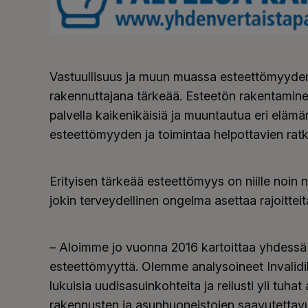
Vastuullisuus ja muun muassa esteettömyyden
rakennuttajana tärkeää. Esteetön rakentaminen 
palvella kaikenikäisiä ja muuntautua eri eläm
esteettömyyden ja toimintaa helpottavien ratk
Erityisen tärkeää esteettömyys on niille noin n
jokin terveydellinen ongelma asettaa rajoitteit
– Aloimme jo vuonna 2016 kartoittaa yhdessä I
esteettömyyttä. Olemme analysoineet Invalid
lukuisia uudisasuinkohteita ja reilusti yli tu
rakennusten ja asunhuoneistojen saavutettav