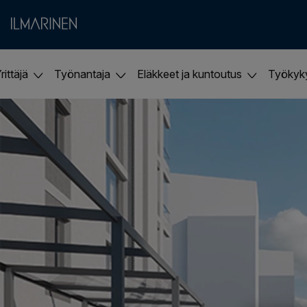
rittäjä
Työnantaja
Eläkkeet ja kuntoutus
Työky