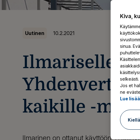
Kiva, k
Käytämme 
Uutinen
10.2.2021
käyttökok
sivustomm
sinua. Ev
puhuttele
Ilmariselle
Käsittelem
asiakkaid
käsittely
Yhdenvertaist
selkeästi.
Jos et hal
ne eväste
Lue lisä
kaikille -mer
Kiell
Ilmarinen on ottanut käyttöön Yhdenver