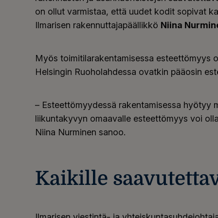
on ollut varmistaa, että uudet kodit sopivat kai
Ilmarisen rakennuttajapäällikkö
Niina Nurmin
Myös toimitilarakentamisessa esteettömyys on 
Helsingin Ruoholahdessa ovatkin pääosin est
– Esteettömyydessä rakentamisessa hyötyy me
liikuntakyvyn omaavalle esteettömyys voi olla
Niina Nurminen sanoo.
Kaikille saavutetta
Ilmarisen viestintä- ja yhteiskuntasuhdejohtaj