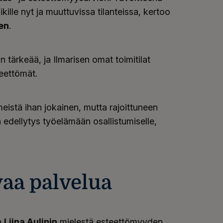
kille nyt ja muuttuvissa tilanteissa, kertoo
en
.
tärkeää, ja Ilmarisen omat toimitilat
eettömät.
istä ihan jokainen, mutta rajoittuneen
 edellytys työelämään osallistumiselle,
vaa palvelua
a
Liina Aulinin
mielestä esteettömyyden