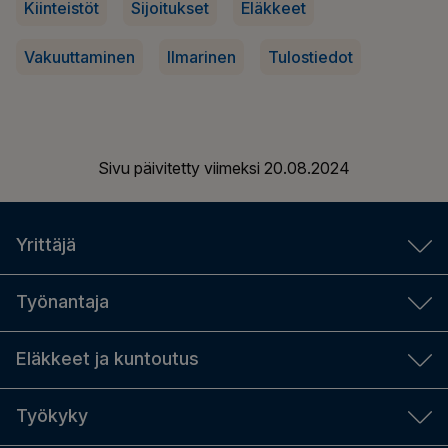
Kiinteistöt
Sijoitukset
Eläkkeet
Vakuuttaminen
Ilmarinen
Tulostiedot
Sivu päivitetty viimeksi
20.08.2024
Yrittäjä
YEL-laskuri
Työnantaja
Aloittavalle yrittäjälle
Työnantajan laskurit
Eläkkeet ja kuntoutus
YEL-työtulo
TyEL-maksut
Yrittäjän sosiaaliturva ja eläke
Eläkkeen määrä
Työkyky
Sopimustyönantaja vai tilapäinen työnantaja
Hanki YEL-vakuutus
Hae eläkettä