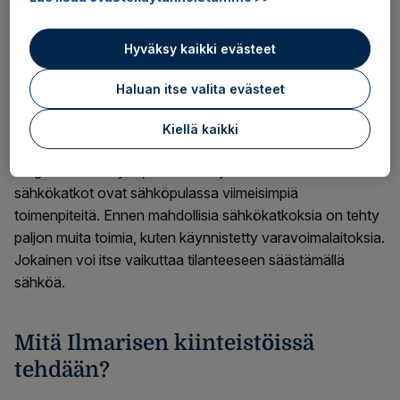
mahdollinen.
Hyväksy kaikki evästeet
Fingrid kertoo, että sähköpulassa sähkön tuonti ja
tuotanto eivät enää kata sähkön kulutusta. Jos näin käy,
Haluan itse valita evästeet
sähkön käyttöä pitää rajoittaa ja sähköt saatetaan jopa
joutua katkaisemaan alueellisesti.
Kiellä kaikki
Fingrid kertoo myös, että kuluttajiin kohdistuvat
sähkökatkot ovat sähköpulassa viimeisimpiä
toimenpiteitä. Ennen mahdollisia sähkökatkoksia on tehty
paljon muita toimia, kuten käynnistetty varavoimalaitoksia.
Jokainen voi itse vaikuttaa tilanteeseen säästämällä
sähköä.
Mitä Ilmarisen kiinteistöissä
tehdään?