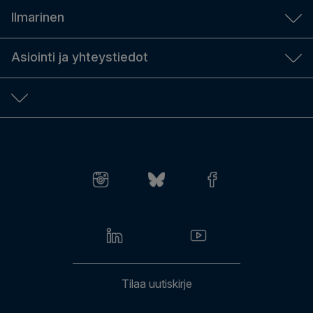
Palkkailmoitus tulorekisteriin
Työkykyjohtaminen
Ilmarinen
Eläkkeen maksaminen
Hanki TyEL-vakuutus
Tiedolla johtaminen
Työeläke eri elämäntilanteissa
Ajankohtaista
Asiointi ja yhteystiedot
Työterveysyhteistyö
Ammatillinen kuntoutus
Ilmarinen työpaikkana
Varhainen tuki
Kirjaudu verkkopalveluun
Ilmarisen kiinteistöt
Mielenterveys
Yhteystiedot
Medialle
TULE-terveys
Lähetä suojattu viesti
Työkykypalvelut
Usein kysytyt kysymykset
Anna palautetta
Laskutusasiat
Tilaa uutiskirje