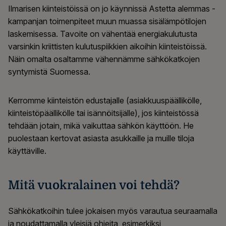
Ilmarisen kiinteistöissä on jo käynnissä Astetta alemmas -
kampanjan toimenpiteet muun muassa sisälämpötilojen
laskemisessa. Tavoite on vähentää energiakulutusta
varsinkin kriittisten kulutuspiikkien aikoihin kiinteistöissä.
Näin omalta osaltamme vähennämme sähkökatkojen
syntymistä Suomessa.
Kerromme kiinteistön edustajalle (asiakkuuspäällikölle,
kiinteistöpäällikölle tai isännöitsijälle), jos kiinteistössä
tehdään jotain, mikä vaikuttaa sähkön käyttöön. He
puolestaan kertovat asiasta asukkaille ja muille tiloja
käyttäville.
Mitä vuokralainen voi tehdä?
Sähkökatkoihin tulee jokaisen myös varautua seuraamalla
ja noudattamalla yleisiä ohjeita, esimerkiksi