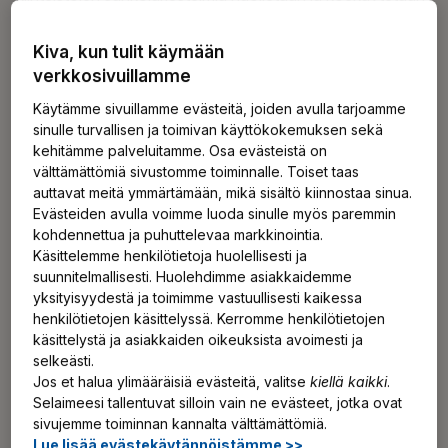
määräysten mukaisesti tavoitteena vähentää riskiä
ääritilanteissa.
Kiva, kun tulit käymään
verkkosivuillamme
Mistä sähköpulan uhassa on
Käytämme sivuillamme evästeitä, joiden avulla tarjoamme
sinulle turvallisen ja toimivan käyttökokemuksen sekä
kysymys?
kehitämme palveluitamme. Osa evästeistä on
välttämättömiä sivustomme toiminnalle. Toiset taas
auttavat meitä ymmärtämään, mikä sisältö kiinnostaa sinua.
Kantaverkkoyhtiö Fingridillä on mahdollisen sähköpulan
Evästeiden avulla voimme luoda sinulle myös paremmin
varalle kolmiportainen menettely, joka kuvaa tilanteen
kohdennettua ja puhuttelevaa markkinointia.
vakavuusastetta:
Käsittelemme henkilötietoja huolellisesti ja
suunnitelmallisesti. Huolehdimme asiakkaidemme
yksityisyydestä ja toimimme vastuullisesti kaikessa
sähköpula on mahdollinen
henkilötietojen käsittelyssä. Kerromme henkilötietojen
sähköpulan riski on suuri
käsittelystä ja asiakkaiden oikeuksista avoimesti ja
sähköpula
selkeästi.
Jos et halua ylimääräisiä evästeitä, valitse
kiellä kaikki
.
Suomessa ei vielä koskaan olla oltu millään noista
Selaimeesi tallentuvat silloin vain ne evästeet, jotka ovat
sivujemme toiminnan kannalta välttämättömiä.
portaista, mutta tulevana talvena sähköpula on
Lue lisää evästekäytännöistämme >>