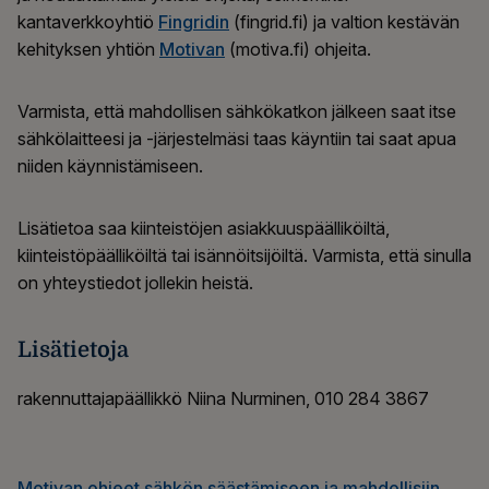
kantaverkkoyhtiö
Fingridin
(fingrid.fi) ja valtion kestävän
kehityksen yhtiön
Motivan
(motiva.fi) ohjeita.
Varmista, että mahdollisen sähkökatkon jälkeen saat itse
sähkölaitteesi ja -järjestelmäsi taas käyntiin tai saat apua
niiden käynnistämiseen.
Lisätietoa saa kiinteistöjen asiakkuuspäälliköiltä,
kiinteistöpäälliköiltä tai isännöitsijöiltä. Varmista, että sinulla
on yhteystiedot jollekin heistä.
Lisätietoja
rakennuttajapäällikkö Niina Nurminen, 010 284 3867
Motivan ohjeet sähkön säästämiseen ja mahdollisiin