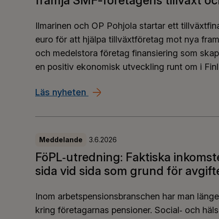
främja SMF-företagens tillväxt oc
Ilmarinen och OP Pohjola startar ett tillväxtf
euro för att hjälpa tillväxtföretag mot nya f
och medelstora företag finansiering som skapar 
en positiv ekonomisk utveckling runt om i Fin
Läs nyheten
Ilmarinen och OP Pohjola: Total
Meddelande
3.6.2026
FöPL‑utredning: Faktiska inkomst
sida vid sida som grund för avgif
Inom arbetspensionsbranschen har man länge 
kring företagarnas pensioner. Social‑ och häls