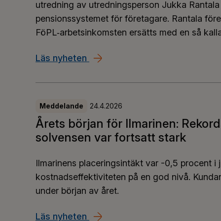
utredning av utredningsperson Jukka Rantala
pensionssystemet för företagare. Rantala för
FöPL‑arbetsinkomsten ersätts med en så kall
Läs nyheten
FöPL‑utredning: Faktiska inkom
Meddelande
24.4.2026
Årets början för Ilmarinen: Rekor
solvensen var fortsatt stark
Ilmarinens placeringsintäkt var -0,5 procent i
kostnadseffektiviteten på en god nivå. Kunda
under början av året.
Läs nyheten
Årets början för Ilmarinen: Rek