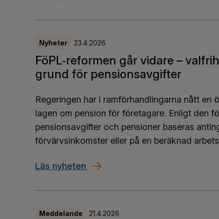
Nyheter
23.4.2026
FöPL‑reformen går vidare – valfri
grund för pensionsavgifter
Regeringen har i ramförhandlingarna nått en
lagen om pension för företagare. Enligt den f
pensionsavgifter och pensioner baseras antin
förvärvsinkomster eller på en beräknad arbet
Läs nyheten
FöPL‑reformen går vidare – val
Meddelande
21.4.2026