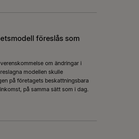
hetsmodell föreslås som
 överenskommelse om ändringar i
öreslagna modellen skulle
gen på företagets beskattningsbara
sinkomst, på samma sätt som i dag.
frihetsmodell föreslås som grund för pensionsavgift