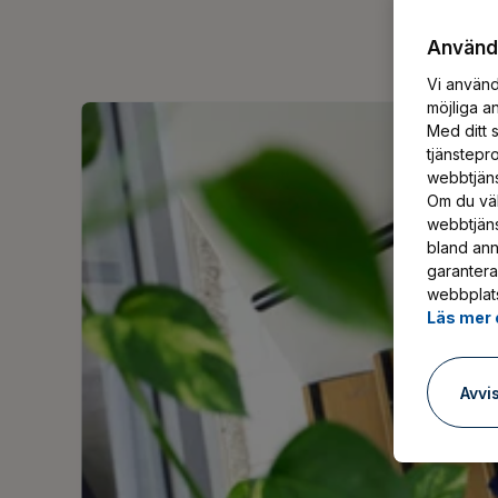
Användn
Vi använd
möjliga a
Med ditt s
tjänstepr
webbtjänst
Om du väl
webbtjäns
bland ann
garantera
webbplats
Läs mer 
Avvi