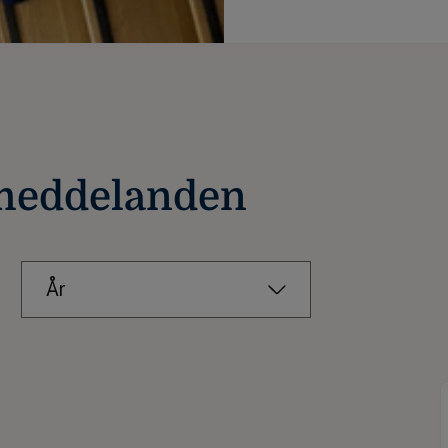
 meddelanden
År