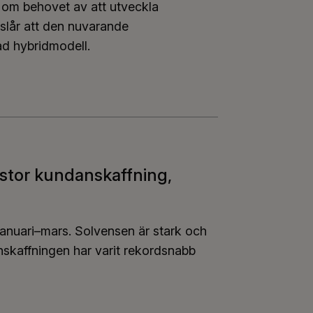
 om behovet av att utveckla
eslår att den nuvarande
ad hybridmodell.
ster och FöPL‑arbetsinkomst sida vid sida som grund
dstor kundanskaffning,
 januari–mars. Solvensen är stark och
nskaffningen har varit rekordsnabb
ordstor kundanskaffning, solvensen var fortsatt star