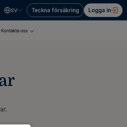
Teckna försäkring
Logga in
SV
Valitse kieli
Välj språk
Choose language
Kontakta oss
ar
ar.