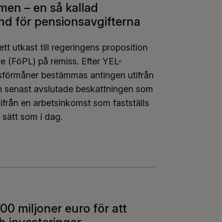
en – en så kallad
nd för pensionsavgifterna
tt utkast till regeringens proposition
e (FöPL) på remiss. Efter YEL-
nsförmåner bestämmas antingen utifrån
n senast avslutade beskattningen som
ifrån en arbetsinkomst som fastställs
sätt som i dag.
men – en så kallad valfrihetsmodell föreslås som 
00 miljoner euro för att