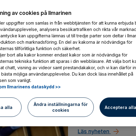
ing av cookies på Ilmarinen
er uppgifter som samlas in från webbtjänsten för att kunna erbjuda 
nvändarupplevelse, analysera besökartrafiken och rikta vår marknad
amtycke kan uppgifterna lämnas ut till tredje parter som deltar i Ilma
oduktion och marknadsföring. En del av kakorna är nödvändiga för
Artikkeli
23.11.2022
ernas tillförlitliga funktion och säkerhet.
jer bort alla kakor kommer endast kakor som är nödvändiga för
Vanliga frågor f
ternas tekniska funktion att sparas i din webbläsare. Att välja bort k
lagändringen
at chatt, visning av videor samt prestandakakor, och vi kan därför in
 bästa möjliga användarupplevelse. Du kan dock läsa innehållet på
en som vanligt.
Vilka frågor har företa
om Ilmarinens dataskydd >>
sammanställt de vanliga
Sakkunnig i artikeln är
Ändra inställningarna för
sa alla
Acceptera all
Hakkarainen.
cookies
Vanliga frågor från f
Läs nyheten