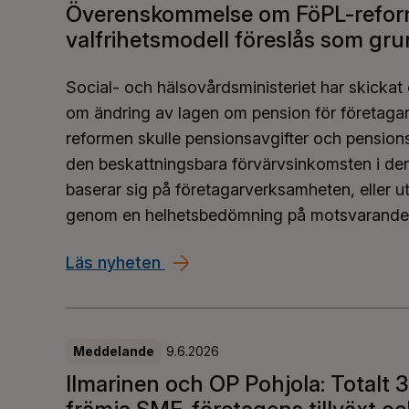
Överenskommelse om FöPL-reform
valfrihetsmodell föreslås som gru
Social- och hälsovårdsministeriet har skickat e
om ändring av lagen om pension för företagar
reformen skulle pensionsavgifter och pensio
den beskattningsbara förvärvsinkomsten i de
baserar sig på företagarverksamheten, eller ut
genom en helhetsbedömning på motsvarande 
Läs nyheten
Överenskommelse om FöPL-refor
Meddelande
9.6.2026
Ilmarinen och OP Pohjola: Totalt 3