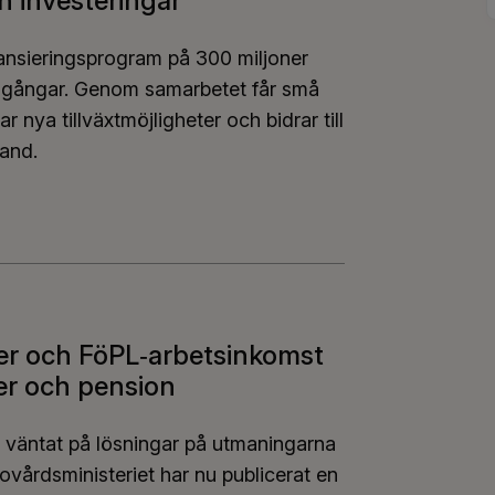
h investeringar
inansieringsprogram på 300 miljoner
ramgångar. Genom samarbetet får små
nya tillväxtmöjligheter och bidrar till
land.
t 300 miljoner euro för att främja SMF-företagens til
er och FöPL‑arbetsinkomst
ter och pension
väntat på lösningar på utmaningarna
ovårdsministeriet har nu publicerat en