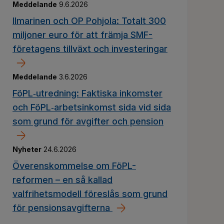
Meddelande
9.6.2026
Ilmarinen och OP Pohjola: Totalt 300
miljoner euro för att främja SMF-
företagens tillväxt och investeringar
Meddelande
3.6.2026
FöPL‑utredning: Faktiska inkomster
och FöPL‑arbetsinkomst sida vid sida
som grund för avgifter och pension
grund för pensionsavgifterna
Nyheter
24.6.2026
Överenskommelse om FöPL-
reformen – en så kallad
valfrihetsmodell föreslås som grund
för pensionsavgifterna