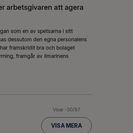
r arbetsgivaren att agera
gan som en av spetsarna i sitt
tonas dessutom den egna personalens
har framskridit bra och bolaget
rning, framgår av Ilmarinens
per arbetsgivaren att agera ansvarsfullt
Visar
-30
/
97
VISA MERA