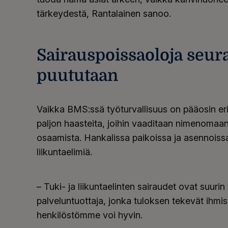
tärkeydestä, Rantalainen sanoo.
Sairauspoissaoloja seura
puututaan
Vaikka BMS:ssä työturvallisuus on pääosin eri
paljon haasteita, joihin vaaditaan nimenomaa
osaamista. Hankalissa paikoissa ja asennoissa 
liikuntaelimiä.
– Tuki- ja liikuntaelinten sairaudet ovat suu
palveluntuottaja, jonka tuloksen tekevät ihmise
henkilöstömme voi hyvin.