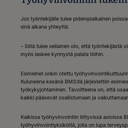
Jos työntekijälle tulee pidempiaikainen poiss
sinä aikana yhteyttä.
– Siitä tulee sellainen olo, että työntekijästä 
myös laskee kynnystä palata töihin.
Esimiehet onkin otettu työhyvinvointikulttuur
Kuluneena kesänä BMS:llä järjestettiin esimies
työkykyjohtaminen. Tavoitteena on, että osaa
kaikki pääsevät osallistumaan ja vaikuttamaan
Kaikissa työhyvinvointiin liittyvissä asioiss
työhyvinvointiyksiköltä, jolla on lupa terveys