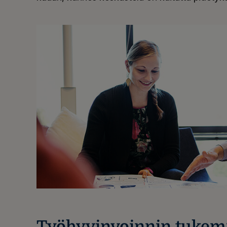
Työhyvinvoinnin tukemis