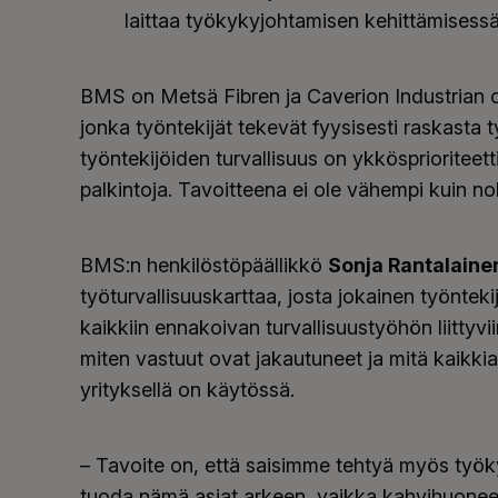
laittaa työkykyjohtamisen kehittämisessä
BMS on Metsä Fibren ja Caverion Industrian 
jonka työntekijät tekevät fyysisesti raskasta t
työntekijöiden turvallisuus on ykkösprioriteetti
palkintoja. Tavoitteena ei ole vähempi kuin n
BMS:n henkilöstöpäällikkö
Sonja Rantalaine
työturvallisuuskarttaa, josta jokainen työnteki
kaikkiin ennakoivan turvallisuustyöhön liittyv
miten vastuut ovat jakautuneet ja mitä kaikkia
yrityksellä on käytössä.
– Tavoite on, että saisimme tehtyä myös työ
tuoda nämä asiat arkeen, vaikka kahvihuoneen