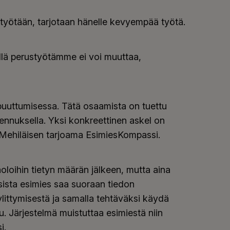
työtään, tarjotaan hänelle kevyempää työtä.
sillä perustyötämme ei voi muuttaa,
puuttumisessa. Tätä osaamista on tuettu
nnuksella. Yksi konkreettinen askel on
ehiläisen tarjoama EsimiesKompassi.
oloihin tietyn määrän jälkeen, mutta aina
ssista esimies saa suoraan tiedon
ylittymisestä ja samalla tehtäväksi käydä
. Järjestelmä muistuttaa esimiestä niin
i.