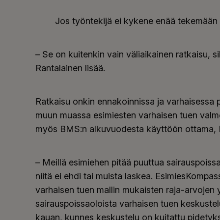
Jos työntekijä ei kykene enää tekemään 
– Se on kuitenkin vain väliaikainen ratkaisu, 
Rantalainen lisää.
Ratkaisu onkin ennakoinnissa ja varhaisessa 
muun muassa esimiesten varhaisen tuen valme
myös BMS:n alkuvuodesta käyttöön ottama, M
– Meillä esimiehen pitää puuttua sairauspoissa
niitä ei ehdi tai muista laskea. EsimiesKompa
varhaisen tuen mallin mukaisten raja-arvojen 
sairauspoissaoloista varhaisen tuen keskustelu
kauan, kunnes keskustelu on kuitattu pidetyks