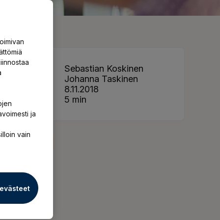
toimivan
ättömiä
iinnostaa
Teksti
Sebastian Koskinen
a
Kuvat
Johanna Taskinen
Julkaistu
8.11.2018
Lukuaika
5 min
ojen
avoimesti ja
illoin vain
Työnantaja
 evästeet