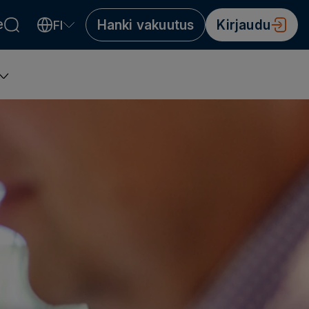
e
Hanki vakuutus
Kirjaudu
FI
Valitse kieli
Välj språk
Choose language