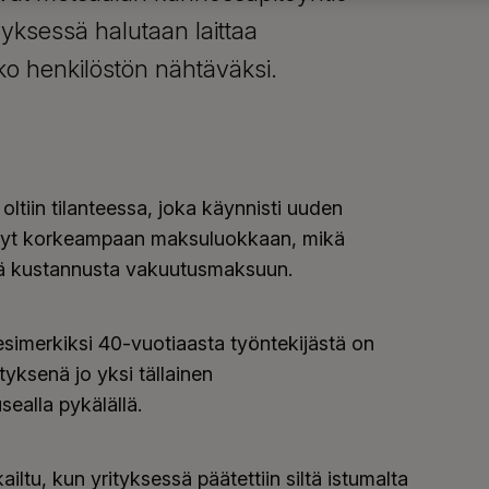
tyksessä halutaan laittaa
koko henkilöstön nähtäväksi.
oltiin tilanteessa, joka käynnisti uuden
tynyt korkeampaan maksuluokkaan, mikä
istä kustannusta vakuutusmaksuun.
imerkiksi 40-vuotiaasta työntekijästä on
tyksenä jo yksi tällainen
alla pykälällä.
ltu, kun yrityksessä päätettiin siltä istumalta