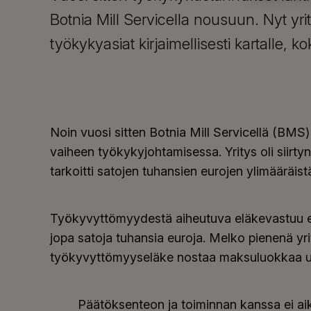
Botnia Mill Servicella nousuun. Nyt yri
työkykyasiat kirjaimellisesti kartalle, 
Noin vuosi sitten Botnia Mill Servicellä (BMS) 
vaiheen työkykyjohtamisessa. Yritys oli siir
tarkoitti satojen tuhansien eurojen ylimäärä
Työkyvyttömyydestä aiheutuva eläkevastuu es
jopa satoja tuhansia euroja. Melko pienenä yri
työkyvyttömyyseläke nostaa maksuluokkaa use
Päätöksenteon ja toiminnan kanssa ei aikai