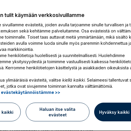
un tulit käymään verkkosivuillamme
sivuillamme evästeitä, joiden avulla tarjoamme sinulle turvallisen ja 
emuksen sekä kehitämme palveluitamme. Osa evästeistä on välttäm
e toiminnalle. Toiset taas auttavat meitä ymmärtämään, mikä sisältö k
ästeiden avulla voimme luoda sinulle myös paremmin kohdennettua j
vaa markkinointia.
rvicella
me henkilötietoja huolellisesti ja suunnitelmallisesti. Huolehdimme
emme yksityisyydestä ja toimimme vastuullisesti kaikessa henkilötiet
ssä. Kerromme henkilötietojen käsittelystä ja asiakkaiden oikeuksista 
i halutaan
ua ylimääräisiä evästeitä, valitse
kiellä kaikki
. Selaimeesi tallentuvat s
et, jotka ovat sivujemme toiminnan kannalta välttämättömiä.
ä evästekäytännöistämme >>
skusteluihin
Haluan itse valita
ä kaikki
Hyväksy kaikki
evästeet
ivät metsäalan kunnossapitoyhtiö