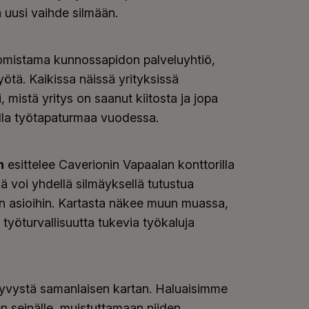
 uusi vaihde silmään.
omistama kunnossapidon palveluyhtiö,
yötä. Kaikissa näissä yrityksissä
, mistä yritys on saanut kiitosta ja jopa
olla työtapaturmaa vuodessa.
n
esittelee Caverionin Vapaalan konttorilla
jä voi yhdellä silmäyksellä tutustua
iin asioihin. Kartasta näkee muun muassa,
 työturvallisuutta tukevia työkaluja
kyvystä samanlaisen kartan. Haluaisimme
 seinälle, muistuttamaan niiden