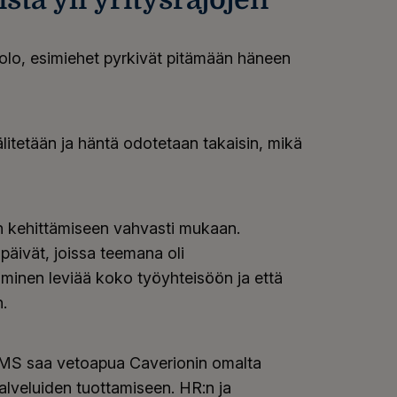
aolo, esimiehet pyrkivät pitämään häneen
välitetään ja häntä odotetaan takaisin, mikä
in kehittämiseen vahvasti mukaan.
päivät, joissa teemana oli
minen leviää koko työyhteisöön ja että
.
a BMS saa vetoapua Caverionin omalta
palveluiden tuottamiseen. HR:n ja