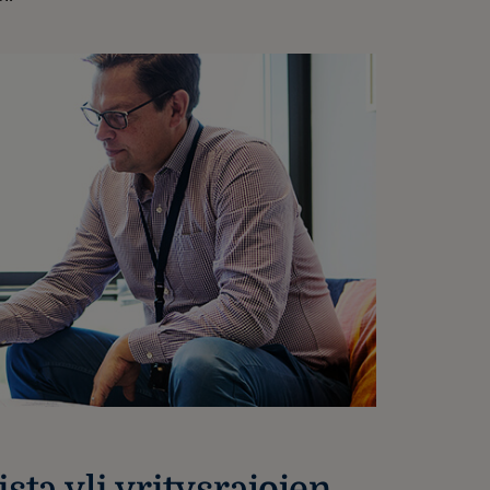
ta yli yritysrajojen