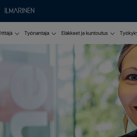
rittäjä
Työnantaja
Eläkkeet ja kuntoutus
Työky