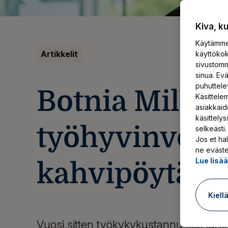
Kiva, k
Käytämme 
Artikkelit
käyttökok
sivustomm
sinua. Ev
puhuttele
Botnia Mill Se
Käsittelem
asiakkaid
käsittely
työhyvinvoint
selkeästi.
Jos et hal
ne eväste
Lue lisä
kahvipöytäke
Kiell
Vuosi sitten työkykykustannukset läht