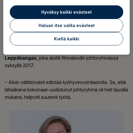
oli kehitysvamma-alan toimija Rinnekoti-Säätiössä, joka
kävi vuonna 2018 läpi suuria muutoksia.
Hyväksy kaikki evästeet
Haluan itse valita evästeet
– Tilanne oli heikko tuloksellisesti ja työhyvinvoinnin
osalta. Sairauspoissaoloja ja tapaturmia oli paljon, ja
Kiellä kaikki
lisäksi tuntui siltä, että monella oli vastuunotto ja ylpeys
omasta työstä kadoksissa, kertoo henkilöstöjohtaja
Nina
Leppäkangas
, joka aloitti Rinnekodin johtoryhmässä
syksyllä 2017.
– Aloin välittömästi edistää työhyvinvointiasioita. Se, että
lähiaikana kokonaan uudistunut johtoryhmä oli heti täysillä
mukana, helpotti suuresti työtä.