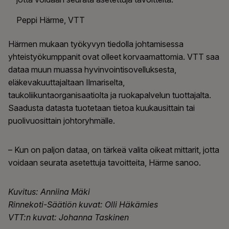
Peppi Härme, VTT
Härmen mukaan työkyvyn tiedolla johtamisessa
yhteistyökumppanit ovat olleet korvaamattomia. VTT saa
dataa muun muassa hyvinvointisovelluksesta,
eläkevakuuttajaltaan Ilmariselta,
taukoliikuntaorganisaatiolta ja ruokapalvelun tuottajalta.
Saadusta datasta tuotetaan tietoa kuukausittain tai
puolivuosittain johtoryhmälle.
– Kun on paljon dataa, on tärkeä valita oikeat mittarit, jotta
voidaan seurata asetettuja tavoitteita, Härme sanoo.
Kuvitus: Anniina Mäki
Rinnekoti-Säätiön kuvat: Olli Häkämies
VTT:n kuvat: Johanna Taskinen