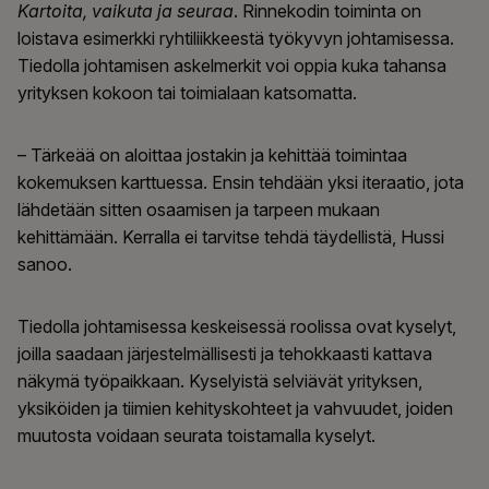
Kartoita, vaikuta ja seuraa
. Rinnekodin toiminta on
loistava esimerkki ryhtiliikkeestä työkyvyn johtamisessa.
Tiedolla johtamisen askelmerkit voi oppia kuka tahansa
yrityksen kokoon tai toimialaan katsomatta.
– Tärkeää on aloittaa jostakin ja kehittää toimintaa
kokemuksen karttuessa. Ensin tehdään yksi iteraatio, jota
lähdetään sitten osaamisen ja tarpeen mukaan
kehittämään. Kerralla ei tarvitse tehdä täydellistä, Hussi
sanoo.
Tiedolla johtamisessa keskeisessä roolissa ovat kyselyt,
joilla saadaan järjestelmällisesti ja tehokkaasti kattava
näkymä työpaikkaan. Kyselyistä selviävät yrityksen,
yksiköiden ja tiimien kehityskohteet ja vahvuudet, joiden
muutosta voidaan seurata toistamalla kyselyt.