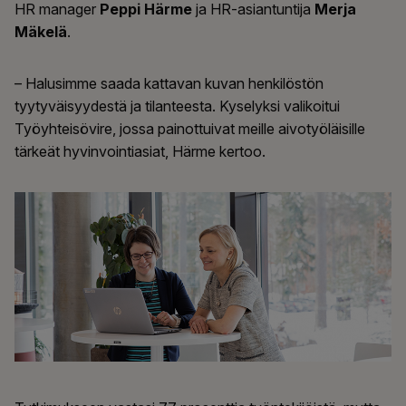
HR manager
Peppi Härme
ja HR-asiantuntija
Merja
Mäkelä
.
– Halusimme saada kattavan kuvan henkilöstön
tyytyväisyydestä ja tilanteesta. Kyselyksi valikoitui
Työyhteisövire, jossa painottuivat meille aivotyöläisille
tärkeät hyvinvointiasiat, Härme kertoo.