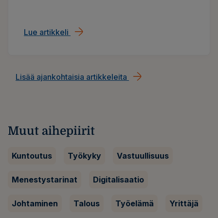
kiinteistökohtainen aurinkovoimala. Mutta yksi
on pysynyt koko ajan: Lepakko-nimi.
Lue artikkeli
Lepakon kiinteistö on taas uuden edess
Lisää ajankohtaisia artikkeleita
Muut aihepiirit
Kuntoutus
Työkyky
Vastuullisuus
Menestystarinat
Digitalisaatio
Johtaminen
Talous
Työelämä
Yrittäjä