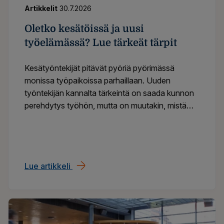
Artikkelit
30.7.2026
Oletko kesätöissä ja uusi
työelämässä? Lue tärkeät tärpit
Kesätyöntekijät pitävät pyöriä pyörimässä
monissa työpaikoissa parhaillaan. Uuden
työntekijän kannalta tärkeintä on saada kunnon
perehdytys työhön, mutta on muutakin, mistä
työelämän tulokkaan on hyvä tietää.
Lue artikkeli
Oletko kesätöissä ja uusi työelämässä? L