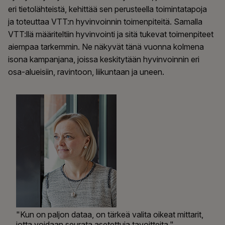
eri tietolähteistä, kehittää sen perusteella toimintatapoja
ja toteuttaa VTT:n hyvinvoinnin toimenpiteitä. Samalla
VTT:llä määriteltiin hyvinvointi ja sitä tukevat toimenpiteet
aiempaa tarkemmin. Ne näkyvät tänä vuonna kolmena
isona kampanjana, joissa keskitytään hyvinvoinnin eri
osa-alueisiin, ravintoon, liikuntaan ja uneen.
"Kun on paljon dataa, on tärkeä valita oikeat mittarit,
jotta voidaan seurata asetettuja tavoitteita."