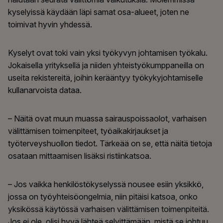
kyselyissä käydään läpi samat osa-alueet, joten ne
toimivat hyvin yhdessä.
Kyselyt ovat toki vain yksi työkyvyn johtamisen työkalu.
Jokaisella yrityksellä ja niiden yhteistyökumppaneilla on
useita rekistereitä, joihin kerääntyy työkykyjohtamiselle
kullanarvoista dataa.
– Näitä ovat muun muassa sairauspoissaolot, varhaisen
välittämisen toimenpiteet, työaikakirjaukset ja
työterveyshuollon tiedot. Tärkeää on se, että näitä tietoja
osataan mittaamisen lisäksi ristiinkatsoa.
– Jos vaikka henkilöstökyselyssä nousee esiin yksikkö,
jossa on työyhteisöongelmia, niin pitäisi katsoa, onko
yksikössä käytössä varhaisen välittämisen toimenpiteitä.
Jos ei ole, olisi hyvä lähteä selvittämään, mistä se johtuu