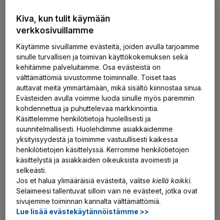
Toinen iso tiedolla johtamisen haaste liittyy Hussin
mukaan siihen, että informaatiota on usein liikaa ja se
Kiva, kun tulit käymään
hyppii silmille silloin, kun sitä ei tarvita.
verkkosivuillamme
Käytämme sivuillamme evästeitä, joiden avulla tarjoamme
– Käytän vertauskuvana usein auton kojelautaa eli
sinulle turvallisen ja toimivan käyttökokemuksen sekä
dashboardia. Dashboard jäsentää auton keräämän tiedon
kehitämme palveluitamme. Osa evästeistä on
välttämättömiä sivustomme toiminnalle. Toiset taas
hyödynnettävään muotoon ja myös kertoo, milloin auto
auttavat meitä ymmärtämään, mikä sisältö kiinnostaa sinua.
vaatii huoltamista. Niin kauan kuin mikään valo ei pala, voi
Evästeiden avulla voimme luoda sinulle myös paremmin
ajaa huoletta. Vasta kun joku merkkivalo palaa, aletaan
kohdennettua ja puhuttelevaa markkinointia.
selvittää ongelmaa. Tähän meidän pitäisi päästä myös
Käsittelemme henkilötietoja huolellisesti ja
johtamisessa, Hussi sanoo.
suunnitelmallisesti. Huolehdimme asiakkaidemme
yksityisyydestä ja toimimme vastuullisesti kaikessa
henkilötietojen käsittelyssä. Kerromme henkilötietojen
Pieni asia voi oikein viestittynä
käsittelystä ja asiakkaiden oikeuksista avoimesti ja
selkeästi.
vaikuttaa suuresti
Jos et halua ylimääräisiä evästeitä, valitse
kiellä kaikki
.
Selaimeesi tallentuvat silloin vain ne evästeet, jotka ovat
Joskus työkyvyn johtaminen tiedolla voi vaatia suuria
sivujemme toiminnan kannalta välttämättömiä.
Lue lisää evästekäytännöistämme >>
muutoksia työn tekemisessä koko organisaatiossa. Näin