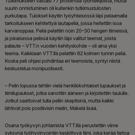
Tutkimukseen vastasi 77 prosenttia työntekijöistä, mutta
suurin onnistuminen oli kuitenkin tutkimustulosten
purkutapa. Tulokset käytiin työyhteisössä läpi pelaamalla
tarkoitukseen kehitettyä lautapeliä, jossa heitettiin isoa
karvanoppaa. Peliä pelattiin noin 20–30 hengen tiimeissä,
ja jokaisessa pelissä käytiin läpi valitut teemat, joista
palaute – VTT:n vuoden kehityskohde – oli aina yksi
teema. Kaikkiaan VTT:llä pelattiin 82 kolmen tunnin peliä.
Koska peli ohjasi pohdintaa eri teemoista, syntyi niistä
keskustelua monipuolisesti.
– Pelin lopussa tehtiin vielä henkilökohtaiset lupaukset ja
tiimilupaukset, jotka sanottiin ääneen ja kirjoitettiin taululle.
Jotkut saattoivat tulla peliin skeptisinä, mutta kaikki
lähtivät pois positiivisin mielin, Mäkelä lisää.
Osana työkyvyn johtamista VTT:llä perustettiin viime
syksynä työhyvinvointiin keskittyvä tiimi, joka kerää tietoa