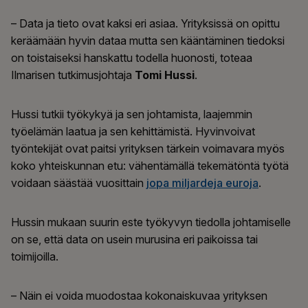
– Data ja tieto ovat kaksi eri asiaa. Yrityksissä on opittu
keräämään hyvin dataa mutta sen kääntäminen tiedoksi
on toistaiseksi hanskattu todella huonosti, toteaa
Ilmarisen tutkimusjohtaja
Tomi Hussi
.
Hussi tutkii työkykyä ja sen johtamista, laajemmin
työelämän laatua ja sen kehittämistä. Hyvinvoivat
työntekijät ovat paitsi yrityksen tärkein voimavara myös
koko yhteiskunnan etu: vähentämällä tekemätöntä työtä
voidaan säästää vuosittain
jopa miljardeja euroja
.
Hussin mukaan suurin este työkyvyn tiedolla johtamiselle
on se, että data on usein murusina eri paikoissa tai
toimijoilla.
– Näin ei voida muodostaa kokonaiskuvaa yrityksen