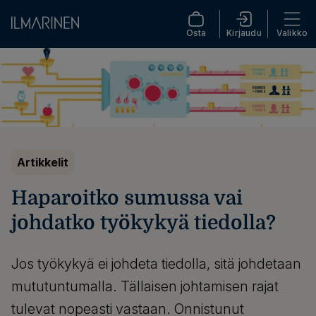
Osta
Kirjaudu
Valikko
Artikkelit
Haparoitko sumussa vai
johdatko työkykyä tiedolla?
Jos työkykyä ei johdeta tiedolla, sitä johdetaan
mututuntumalla. Tällaisen johtamisen rajat
tulevat nopeasti vastaan. Onnistunut