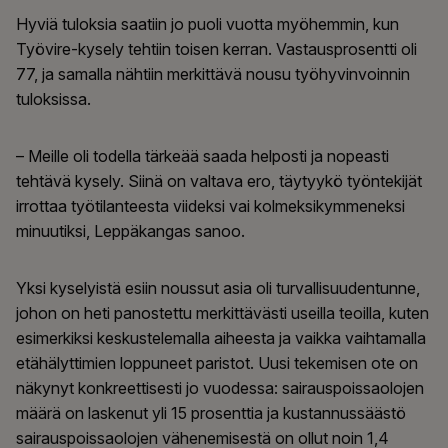
Hyviä tuloksia saatiin jo puoli vuotta myöhemmin, kun
Työvire-kysely tehtiin toisen kerran. Vastausprosentti oli
77, ja samalla nähtiin merkittävä nousu työhyvinvoinnin
tuloksissa.
– Meille oli todella tärkeää saada helposti ja nopeasti
tehtävä kysely. Siinä on valtava ero, täytyykö työntekijät
irrottaa työtilanteesta viideksi vai kolmeksikymmeneksi
minuutiksi, Leppäkangas sanoo.
Yksi kyselyistä esiin noussut asia oli turvallisuudentunne,
johon on heti panostettu merkittävästi useilla teoilla, kuten
esimerkiksi keskustelemalla aiheesta ja vaikka vaihtamalla
etähälyttimien loppuneet paristot. Uusi tekemisen ote on
näkynyt konkreettisesti jo vuodessa: sairauspoissaolojen
määrä on laskenut yli 15 prosenttia ja kustannussäästö
sairauspoissaolojen vähenemisestä on ollut noin 1,4