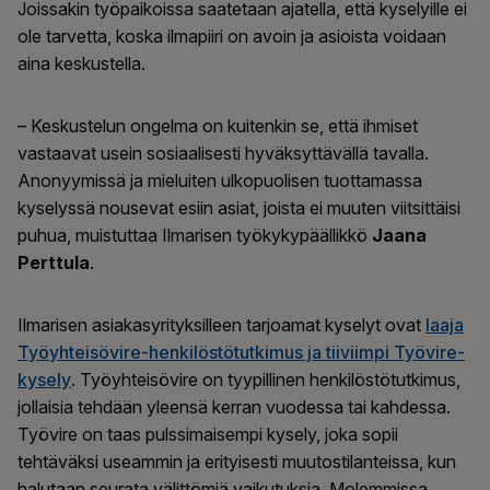
Joissakin työpaikoissa saatetaan ajatella, että kyselyille ei
ole tarvetta, koska ilmapiiri on avoin ja asioista voidaan
aina keskustella.
– Keskustelun ongelma on kuitenkin se, että ihmiset
vastaavat usein sosiaalisesti hyväksyttävällä tavalla.
Anonyymissä ja mieluiten ulkopuolisen tuottamassa
kyselyssä nousevat esiin asiat, joista ei muuten viitsittäisi
puhua, muistuttaa Ilmarisen työkykypäällikkö
Jaana
Perttula
.
Ilmarisen asiakasyrityksilleen tarjoamat kyselyt ovat
laaja
Työyhteisövire-henkilöstötutkimus ja tiiviimpi Työvire-
kysely
. Työyhteisövire on tyypillinen henkilöstötutkimus,
jollaisia tehdään yleensä kerran vuodessa tai kahdessa.
Työvire on taas pulssimaisempi kysely, joka sopii
tehtäväksi useammin ja erityisesti muutostilanteissa, kun
halutaan seurata välittömiä vaikutuksia. Molemmissa