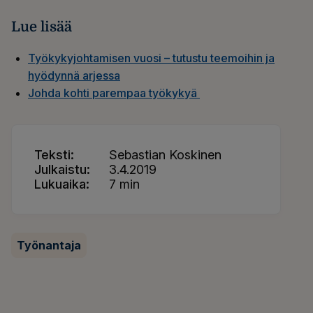
Lue lisää
Työkykyjohtamisen vuosi – tutustu teemoihin ja
hyödynnä arjessa
Johda kohti parempaa työkykyä
Teksti
Sebastian Koskinen
Julkaistu
3.4.2019
Lukuaika
7 min
Työnantaja