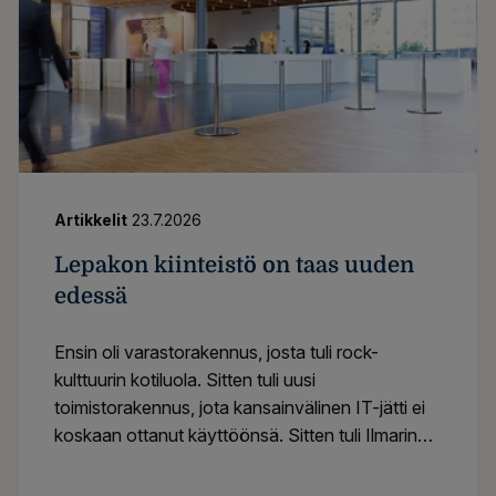
Artikkelit
23.7.2026
Lepakon kiinteistö on taas uuden
edessä
Ensin oli varastorakennus, josta tuli rock-
kulttuurin kotiluola. Sitten tuli uusi
toimistorakennus, jota kansainvälinen IT-jätti ei
koskaan ottanut käyttöönsä. Sitten tuli Ilmarinen,
mittava saneeraus, huippumodernit tilat yrityksille
sekä pääkaupunkiseudun suurin