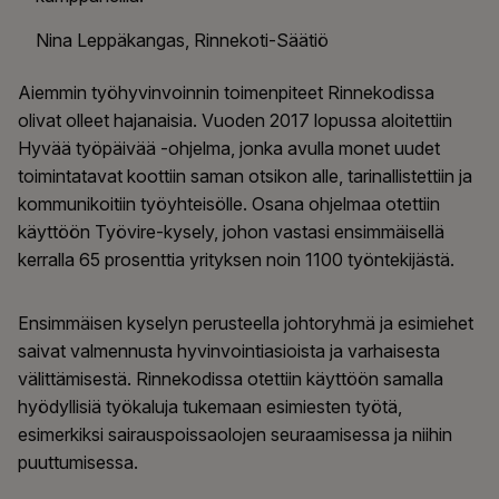
Nina Leppäkangas, Rinnekoti-Säätiö
Aiemmin työhyvinvoinnin toimenpiteet Rinnekodissa
olivat olleet hajanaisia. Vuoden 2017 lopussa aloitettiin
Hyvää työpäivää -ohjelma, jonka avulla monet uudet
toimintatavat koottiin saman otsikon alle, tarinallistettiin ja
kommunikoitiin työyhteisölle. Osana ohjelmaa otettiin
käyttöön Työvire-kysely, johon vastasi ensimmäisellä
kerralla 65 prosenttia yrityksen noin 1100 työntekijästä.
Ensimmäisen kyselyn perusteella johtoryhmä ja esimiehet
saivat valmennusta hyvinvointiasioista ja varhaisesta
välittämisestä. Rinnekodissa otettiin käyttöön samalla
hyödyllisiä työkaluja tukemaan esimiesten työtä,
esimerkiksi sairauspoissaolojen seuraamisessa ja niihin
puuttumisessa.