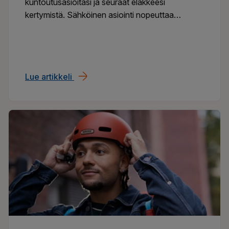
kuntoutusasioitasi ja seuraat eläkkeesi
kertymistä. Sähköinen asiointi nopeuttaa
eläkehakemuksen saapumista perille. Löydät
myös päätökset ja asiakirjat yhdestä paikasta.
Lue artikkeli
OmaEläke-palvelussa hoidat eläkeasiasi