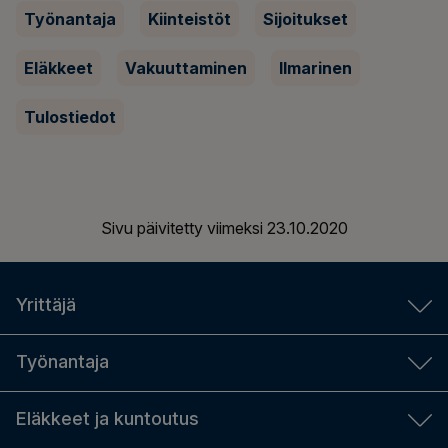
Työnantaja
Kiinteistöt
Sijoitukset
Eläkkeet
Vakuuttaminen
Ilmarinen
Tulostiedot
Sivu päivitetty viimeksi
23.10.2020
Yrittäjä
YEL-laskuri
Työnantaja
Aloittavalle yrittäjälle
Työnantajan laskurit
Eläkkeet ja kuntoutus
YEL-työtulo
TyEL-maksut