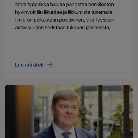
Moni työpaikka haluaa panostaa henkilöstön
hyvinvointiin liikuntaa ja liikkumista tukemalla.
Ilmiö on pelkästään positiivinen, sillä fyysisen
aktiivisuuden tiedetään tukevan jaksamista,
vireyttä, palautumista ja työkykyä. Keinoja on
olemassa lukuisia, mutta mihin olisi syytä
panostaa ja mitä näkökulmia kannattaa
huomioida?
Lue artikkeli
Liikuntaetu ei pelasta, jos työpäivä kulu