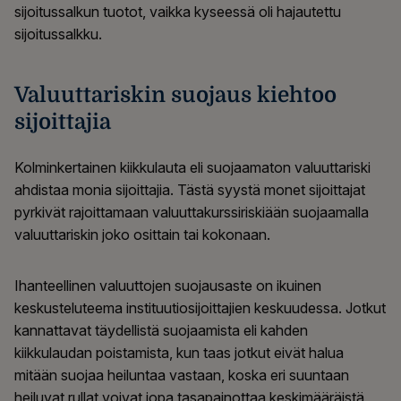
sijoitussalkun tuotot, vaikka kyseessä oli hajautettu
sijoitussalkku.
Valuuttariskin suojaus kiehtoo
sijoittajia
Kolminkertainen kiikkulauta eli suojaamaton valuuttariski
ahdistaa monia sijoittajia. Tästä syystä monet sijoittajat
pyrkivät rajoittamaan valuuttakurssiriskiään suojaamalla
valuuttariskin joko osittain tai kokonaan.
Ihanteellinen valuuttojen suojausaste on ikuinen
keskusteluteema instituutiosijoittajien keskuudessa. Jotkut
kannattavat täydellistä suojaamista eli kahden
kiikkulaudan poistamista, kun taas jotkut eivät halua
mitään suojaa heiluntaa vastaan, koska eri suuntaan
heiluvat rullat voivat jopa tasapainottaa keskimääräistä