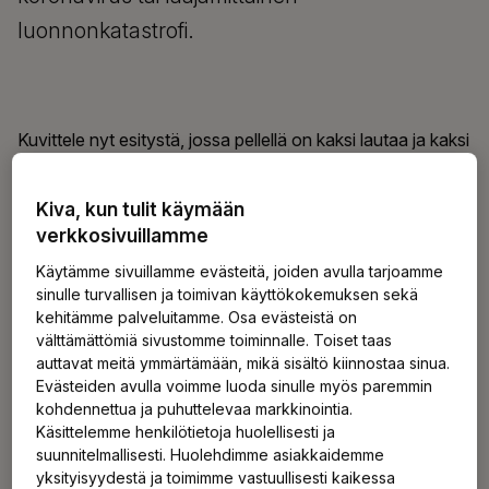
luonnonkatastrofi.
Kuvittele nyt esitystä, jossa pellellä on kaksi lautaa ja kaksi
lieriötä. Ensi pelle asettaa näyttämön lattialle lieriön, sitten
laudan, sitten toisen lieriön ja lopuksi toisen laudan.
Kiva, kun tulit käymään
Tämän jälkeen hän kipuaa mitä epästabiileimman
verkkosivuillamme
rakennelman päälle ja todellakin huojuu. Tämä kuvaa
Käytämme sivuillamme evästeitä, joiden avulla tarjoamme
valuuttamarkkinoita. Valuuttakurssissa on aina kaksi
sinulle turvallisen ja toimivan käyttökokemuksen sekä
osapuolta, kaksi valuutan liikkeeseen laskenutta valtiota.
kehitämme palveluitamme. Osa evästeistä on
Kumpikin valuutta on erikseen markkinoiden ohjaama
välttämättömiä sivustomme toiminnalle. Toiset taas
kiikkulauta, ja kahden valuutan suhde on kahden
auttavat meitä ymmärtämään, mikä sisältö kiinnostaa sinua.
kiikkulaudan huojuva rakennelma.
Evästeiden avulla voimme luoda sinulle myös paremmin
kohdennettua ja puhuttelevaa markkinointia.
Käsittelemme henkilötietoja huolellisesti ja
Ulkopuolinen häiriö voi sekoittaa
suunnitelmallisesti. Huolehdimme asiakkaidemme
yksityisyydestä ja toimimme vastuullisesti kaikessa