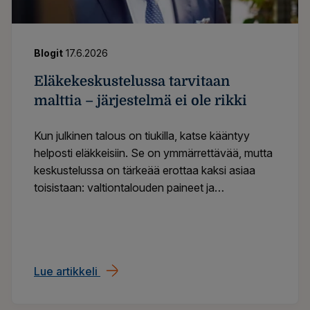
Blogit
17.6.2026
Eläkekeskustelussa tarvitaan
malttia – järjestelmä ei ole rikki
Kun julkinen talous on tiukilla, katse kääntyy
helposti eläkkeisiin. Se on ymmärrettävää, mutta
keskustelussa on tärkeää erottaa kaksi asiaa
toisistaan: valtiontalouden paineet ja
työeläkejärjestelmän oma rahoituksellinen tila.
Lue artikkeli
Eläkekeskustelussa tarvitaan malttia – jär