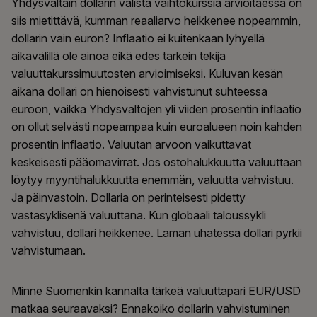
Yhdysvaltain dollarin välistä vaihtokurssia arvioitaessa on
siis mietittävä, kumman reaaliarvo heikkenee nopeammin,
dollarin vain euron? Inflaatio ei kuitenkaan lyhyellä
aikavälillä ole ainoa eikä edes tärkein tekijä
valuuttakurssimuutosten arvioimiseksi. Kuluvan kesän
aikana dollari on hienoisesti vahvistunut suhteessa
euroon, vaikka Yhdysvaltojen yli viiden prosentin inflaatio
on ollut selvästi nopeampaa kuin euroalueen noin kahden
prosentin inflaatio. Valuutan arvoon vaikuttavat
keskeisesti pääomavirrat. Jos ostohalukkuutta valuuttaan
löytyy myyntihalukkuutta enemmän, valuutta vahvistuu.
Ja päinvastoin. Dollaria on perinteisesti pidetty
vastasyklisenä valuuttana. Kun globaali taloussykli
vahvistuu, dollari heikkenee. Laman uhatessa dollari pyrkii
vahvistumaan.
Minne Suomenkin kannalta tärkeä valuuttapari EUR/USD
matkaa seuraavaksi? Ennakoiko dollarin vahvistuminen