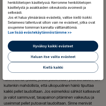
pakan
henkilötietojen käsittelyssä. Kerromme henkilötietojen
käsittelystä ja asiakkaiden oikeuksista avoimesti ja
Valuutta itsessään on huono sijoituskohde, mutta
selkeästi.
Jos et halua ylimääräisiä evästeitä, valitse
kiellä kaikki
.
vieraassa valuutassa oleva arvopaperi voi olla hyväkin
Selaimeesi tallentuvat silloin vain ne evästeet, jotka ovat
sijoitus. Välissä on vain tämä kaksinkertainen kiikkulauta,
sivujemme toiminnan kannalta välttämättömiä.
joka esimerkiksi vieraassa valuutassa noteerattuun
Lue lisää evästekäytännöistämme >>
osakkeeseen linkitettynä muodostaa kolminkertaisen
kiikkulaudan. Kuulostaa todella huojuvalta sijoitukselta.
Hyväksy kaikki evästeet
Usein sijoittajat haluavat rajoittaa sijoitustensa heiluntaa.
Haluan itse valita evästeet
Tästä syystä sijoittajan tyypillinen valinta on hankkia lavan
täydeltä sirkuspellejä, jotka huojuvat omaa tahtiaan eri
Kiellä kaikki
puolilla lavaa. Jotkut pelleistä taituroivat kolminkertaisen
rakennelman päällä, jotkut puolestaan yksinkertaisen. On
kuitenkin mahdollista, että ulkopuolinen häiriö tiputtaa
kaikki pellet laudoiltaan. Jos esimerkiksi sähköt katkeavat
ja valot sammuvat, tasapainon pitäminen vaikeutuu ja
useimmat pellet putoavat laudoiltaan. Sinne menivät