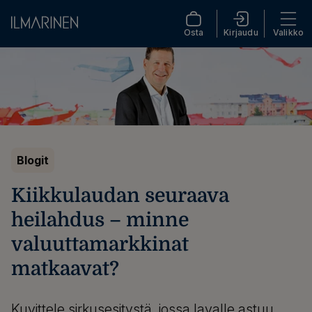
Osta
Kirjaudu
Valikko
Blogit
Kiikkulaudan seuraava
heilahdus – minne
valuuttamarkkinat
matkaavat?
Kuvittele sirkusesitystä, jossa lavalle astuu