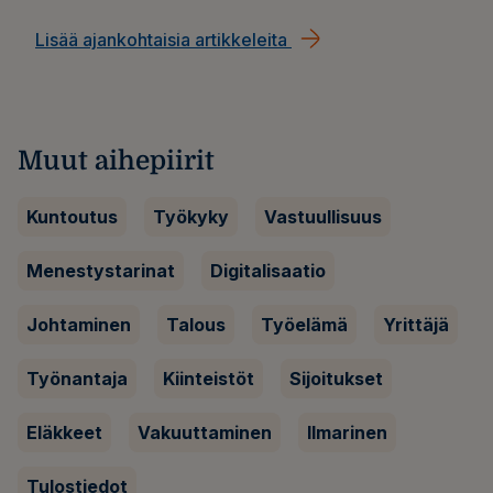
Lisää ajankohtaisia artikkeleita
Muut aihepiirit
Kuntoutus
Työkyky
Vastuullisuus
Menestystarinat
Digitalisaatio
Johtaminen
Talous
Työelämä
Yrittäjä
Työnantaja
Kiinteistöt
Sijoitukset
Eläkkeet
Vakuuttaminen
Ilmarinen
Tulostiedot